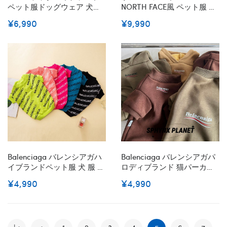
ペット服ドッグウェア 犬の
NORTH FACE風 ペット服 ブ
服ブランド犬用洋服パロデ
ランド ジャケット マウンテ
¥6,990
¥9,990
ィペット服秋冬暖かいブラ
ン ペットダウンコート 犬風
ンド猫服ペット用服 トイプ
雪の中で暖かく 保つペット
ードル チワワ ダックス
洋服 防風ダウンベスト 防寒
X¬2xl
ペットブルドッグダウン服
ジャケット型 冬のお出かけ
あったかくて 可愛い 冬の夜
散歩用 パロディ
Balenciaga バレンシアガハ
Balenciaga バレンシアガパ
イブランドペット服 犬 服 秋
ロディブランド 猫パーカー
冬用 トイプードル チワワ ニ
スフィンクス服 厚手で暖か
¥4,990
¥4,990
ットセーター 防寒 暖かい 柔
いストラッチ ソフト キャッ
らかい 脱毛保護 小型犬 子犬
ト 無毛猫パーカー アウター
ペット 猫 大型犬 中型犬 イ
猫用2本足 暖かい裏起毛パー
ギリス風 ハロウィン クリス
カー 子猫 小型犬用 秋冬服S-