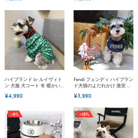
ット ニット 秋冬 礼服 ジャ
ート ジャケット ジャンパー
カード カーディガン セータ
犬 服 散歩 お出かけ 小型犬
ー スーツ冬 秋冬服 洋服 猫
中型犬 子犬 秋冬 保温 防寒
の服 萌え 犬の服 可愛い 面
犬 ペットウェア S¬2XL
白い 暖かい ドッグウエア
XS-XXL
ハイブランド Lv ルイヴィト
Fendi フェンディ ハイブラン
ン 犬服 犬コート 冬 暖かい
ド犬猫のよだれかけ 激安 犬
防寒 寒さ対策 可愛い おしゃ
用よだれかけスカーフ 春夏
¥4,990
¥3,990
れ ペット用品 活動 散歩 マ
Ｍブランド猫用三角巾 アク
ジックテープ ジャケット 小
セサリー高品質のペット用
型犬 中型犬 大型犬 適用 秋
三角スカーフ
-9%
-15%
冬服 愛犬猫 誕生日 贈り物