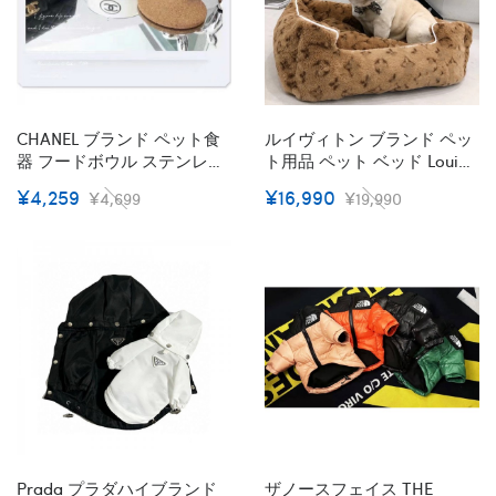
CHANEL ブランド ペット食
ルイヴィトン ブランド ペッ
器 フードボウル ステンレス
ト用品 ペット ベッド Louis
製 スチール シャネル ハイブ
Vuitton 犬 クッション もこも
¥4,259
¥16,990
¥4,699
¥19,990
ランド 水入れ 滑り止め 餌皿
こ ふわふわ 可愛い 暖かい
小中型犬 猫犬用 ペット用品
長方形 ふかふか 猫の 寝床
ホワイト色
丸洗い可 小型 猫 兼用 滑り
止め 防寒 ソファ ペット用品
秋 冬
Prada プラダハイブランド
ザノースフェイス THE