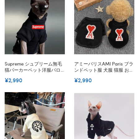
XL
Supreme シュプリーム無毛
アミーバリスAMI Paris ブラ
猫パーカーペット洋服パロ
ンドペット服 犬服 猫服 おし
ディブランド裏起毛スフィ
ゃれ パーカー 小型犬 子犬
¥2,990
¥2,990
ンクス服ペットウェア お散
子猫 可愛い ペットウェア 犬
歩 お出かけ 子犬ウェアブラ
ウェア 厚手 S¬3XL
ンド 小型犬 パピー犬ウェア
激安パロディペット服秋冬
暖かいS-XXL