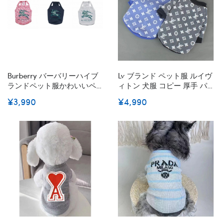
Burberry バーバリーハイブ
Lv ブランド ペット服 ルイヴ
ランドペット服かわいいペ
ィトン 犬服 コピー 厚手 パ
ット洋服パロディブランド
ーカードッグウェア 裏毛 暖
¥3,990
¥4,990
犬用洋服パロディブランド
かい 秋冬適応 ファッション
犬用tシャツ通気性
ガーゼ付き かわいい ペット
服 防寒 猫服 柔らかい 洋服
お出かけ お散歩