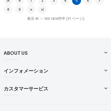
マス 洋服
|<
<
1
2
3
3XL
4
5
6
7
8
9
>
>|
表示 81 ～ 100 1414件中 (71 ページ)
ABOUT US
インフォメーション
カスタマーサービス