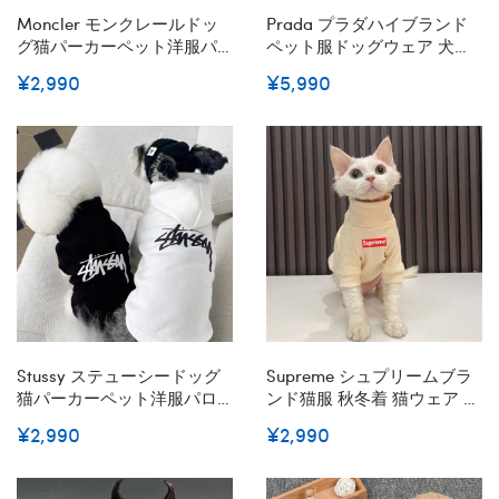
Moncler モンクレールドッ
Prada プラダハイブランド
グ猫パーカーペット洋服パ
ペット服ドッグウェア 犬の
ロディブランド犬服ペット
服ブランド犬用洋服パロデ
¥2,990
¥5,990
ウェア お散歩 お出かけ 犬ウ
ィブランドペット用服激安
ェアブランド 小型犬 パピー
ペット服秋冬暖かい S-Xxl
犬ウェア激安パロディペッ
ト服秋冬暖かい S¬3XL
Stussy ステューシードッグ
Supreme シュプリームブラ
猫パーカーペット洋服パロ
ンド猫服 秋冬着 猫ウェア 猫
ディブランド犬服ペットウ
の服 ネコ 冬服 猫 スフィン
¥2,990
¥2,990
ェア お散歩 お出かけ 犬ウェ
クス 服 皮膚保護 猫 激安 コ
ア 脱毛保護 ブランド犬服ペ
ート パーカー かわいい 暖か
ット服 秋冬 暖かい S-XXL
い 防寒 猫用 秋冬衣装 XS -