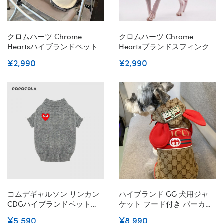
クロムハーツ Chrome
クロムハーツ Chrome
Heartsハイブランドペット
Heartsブランドスフィンク
服 パーカー ドッグウェア 犬
ス服ペットウェア お散歩 お
¥2,990
¥2,990
の服犬ウェア 激安 パロディ
出かけ 無毛猫ウェアブラン
ブランド犬用スウェット 通
ド 子犬 猫服 ブランドペット
気性ペット服秋冬 暖かいS-
用服 激安ブランド 子犬服 春
XXL
夏ペット服 秋冬 暖かいS -
2XL
コムデギャルソン リンカン
ハイブランド GG 犬用ジャ
CDGハイブランドペット服
ケット フード付き パーカー
猫服 犬の服 セーター ジャケ
ウェア 犬服 ドッグウェア コ
¥5,590
¥8,990