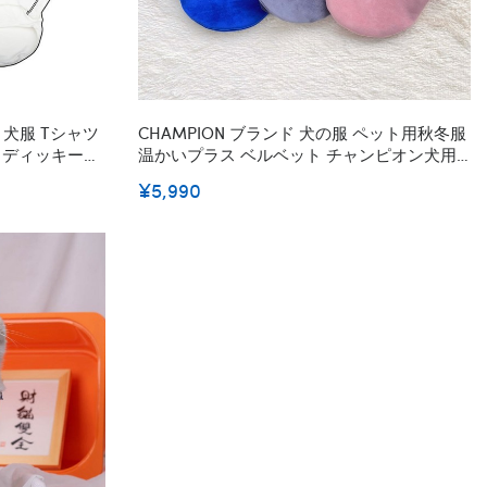
s 犬服 Tシャツ
CHAMPION ブランド 犬の服 ペット用秋冬服
ア ディッキーズ
温かいプラス ベルベット チャンピオン犬用
パーカー 裏起毛 暖か ペット 犬パーカー 秋/
¥5,990
冬 ペット洋服の衣装 犬用プルオーバー
S~2XL