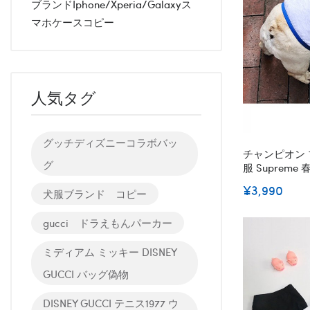
ブランドiphone/xperia/galaxyス
マホケースコピー
人気タグ
グッチディズニーコラボバッ
チャンピオン 
グ
服 Suprem
ットのベスト 洋
¥3,990
犬服ブランド コピー
小中型犬 涼や
ペット S~2XL
gucci ドラえもんパーカー
ミディアム ミッキー DISNEY
GUCCI バッグ偽物
DISNEY GUCCI テニス1977 ウ