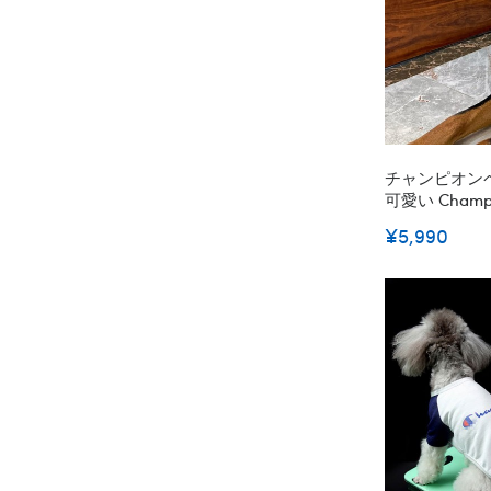
チャンピオンペ
可愛い Cham
ア ベスト パ
¥5,990
通気性メッシュ
かい人気 仮装 