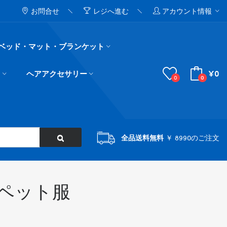
お問合せ
レジへ進む
アカウント情報
ベッド・マット・ブランケット
¥0
ド
ヘアアクセサリー
0
0
全品送料無料
￥ 8990のご注文
 ペット服