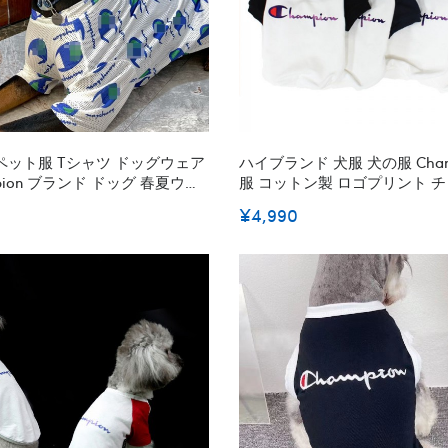
ット服 Tシャツ ドッグウェア
ハイブランド 犬服 犬の服 Cham
pion ブランド ドッグ 春夏ウェ
服 コットン製 ロゴプリント 
ジャマ スポーツ服 タンクトップ
ェットパーカー 脱毛保護 ファッシ
¥4,990
 涼やか 犬の服 犬猫洋服 柔ら
チューム 猫シャツ 春夏向け か
中大型犬服 M~3XL
色 2XS - 2XL