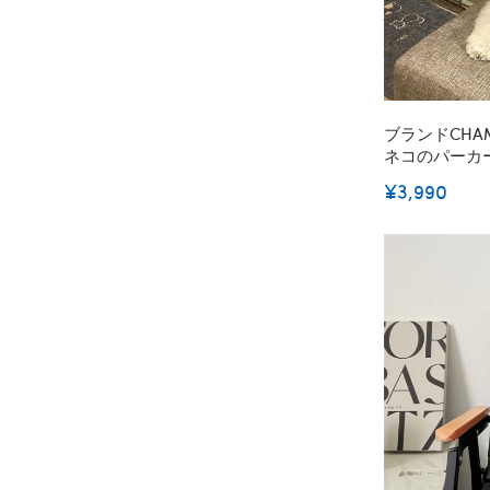
ブランドCHA
ネコのパーカー
シャツ 通気性
¥3,990
ットン ペット
用洋服 お出かけ用