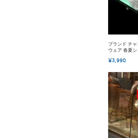
ブランド チャ
ウェア 春夏シャ
ェットシャツ 
¥3,990
服 動き安い 激安 