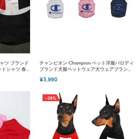
Tシャツ ブランド
チャンピオン Champion ペット洋服パロディ
ットシャツ 春
ブランド犬服ペットウェア犬ウェアブランド
ウェア 通気性
ペット服秋冬暖かい
¥3,990
グ用品 かわいい
-26%