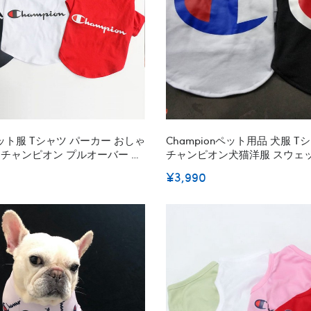
 ペット服 Tシャツ パーカー おしゃ
Championペット用品 犬服 
 チャンピオン プルオーバー 犬
チャンピオン犬猫洋服 スウェ
 ストリート系 プルパーカー ブ
秋 薄手 小型犬/中型犬 ペット
¥3,990
 中型犬 通販
高い ワンちゃん 服 Dog ドッ
S - XL 激安