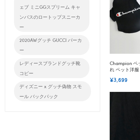
ェブ ミニGGスプリーム キャ
ンバスのロートップスニーカ
ー
2020AWグッチ GUCCI パーカ
ー
Champion
レディースブランドグッチ靴
れ ペット洋服
コピー
用服 春夏洋服
¥3,699
ランド 小型犬
ディズニー x グッチ偽物 スモ
ール バックパック