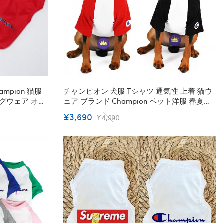
mpion 猫服
チャンピオン 犬服 Tシャツ 通気性 上着 猫ウ
ェア ブランド Champion ペット洋服 春夏ド
ッグウェア ボックス ペット服 ロゴtシャツ
¥3,690
¥4,990
ン 犬服 ペット
ホワイト/レッド/ブラック 韓国 通販 T-シャ
歩 お出かけ 小
ツ 半袖 猫服 S~XL
ブランド ドッグ
ンジ 安価