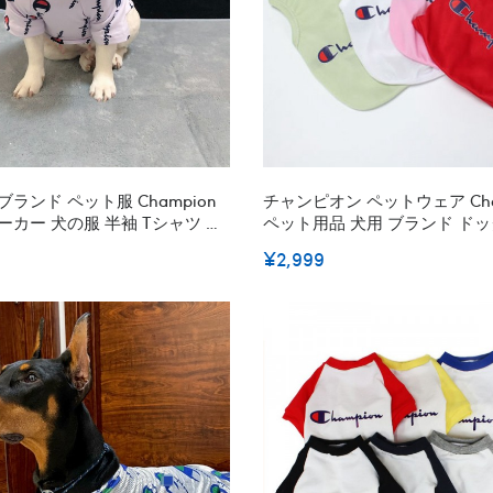
ランド ペット服 Champion
チャンピオン ペットウェア Cha
ーカー 犬の服 半袖 Tシャツ 暖
ペット用品 犬用 ブランド ドッグウェア オシ
 コットン製 肌に優しい 薄手
ャレ 春秋冬服 英字柄 LOGO プリント ロゴ入
¥2,999
番ロゴ おしゃれ カッコイイ
り可愛い 柔らかい ファッショ
服 Tシャツ 犬用 Tシャツ お散
中型犬服 春夏犬服 通気 人気 
ウェア おしゃれ ホワイト オレ