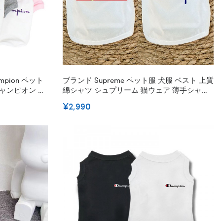
pion ペット
ブランド Supreme ペット服 犬服 ベスト 上質
チャンピオン ウ
綿シャツ シュプリーム 猫ウェア 薄手シャツ
ョン コス
無袖シャツ かわいい 通気性抜群 子犬服 動き
¥2,990
わいい激安 8
やすい XS - 2XL 激安