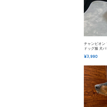
チャンピオン ブ
ドッグ服 犬パ
かい 春秋冬向け
¥3,990
通気性高い 定
M~2XL 激安