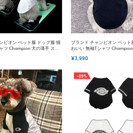
ンピオン ペット服 ドッグ服 猫
ブランド チャンピオン ペット服
ツ Champion 犬の薄手 スウ
わいい 無袖tシャツ Champi
運動スポーツ服 わんちゃん 洋
ーブ 通気性 ベスト 猫服 Dog
¥3,990
2色 S, XL , XXL 送料無料
い 脱毛保護 ファッション 人気
小型犬服 XS~2XL 激安
-29%