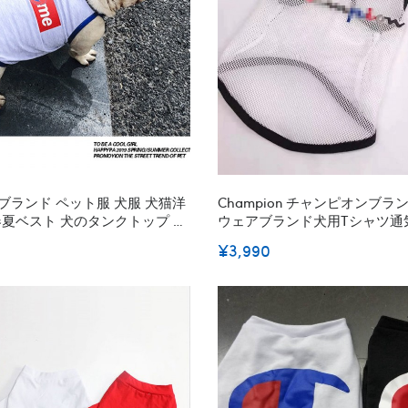
ブランド ペット服 犬服 犬猫洋
Champion チャンピオンブ
e 春夏ベスト 犬のタンクトップ ペ
ウェアブランド犬用tシャツ通
服 可愛い プリント柄 袖なし
犬服春夏ハイブランド犬の服
¥3,990
か 通気性 肌に優しい 小中大型