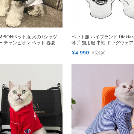
MPIONペット服 犬のTシャツ
ペット服 ハイブランド Dickie
 チャンピオン ペット 春夏のT
薄手 猫用服 半袖 ドッグウェ
抜群 柔らかい かわいい 猫服 コ
シャツ 通気性強い ペット洋服 ブラック ホワ
¥4,990
¥6,990
変身服 ドッグウェア 半袖 犬猫
イト2色 激安通販 送料無料
 XS - 2XL