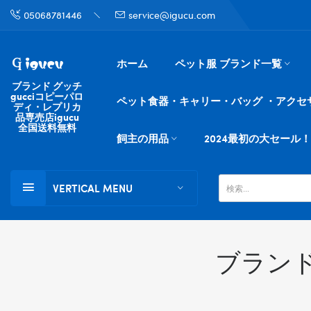
05068781446
service@igucu.com
ホーム
ペット服 ブランド一覧
ブランド グッチ
gucciコピーパロ
ペット食器・キャリー・バッグ ・アクセ
ディ・レプリカ
品専売店igucu
全国送料無料
飼主の用品
2024最初の大セール！
VERTICAL MENU
ブランド