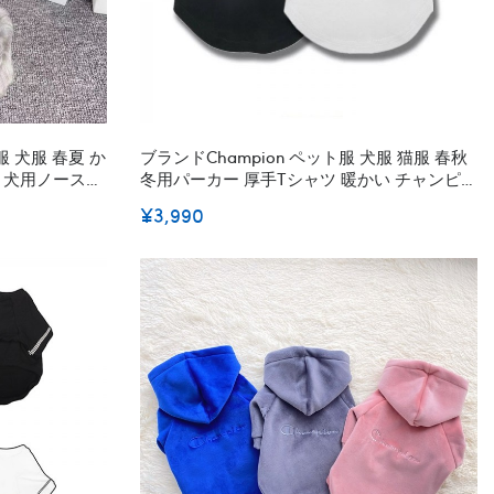
 犬服 春夏 か
ブランドchampion ペット服 犬服 猫服 春秋
on 犬用ノースリ
冬用パーカー 厚手Tシャツ 暖かい チャンピオ
ウェア 動きやす
ン夏のシャツ ペット洋服 犬 トレーナー 犬の
¥3,990
 ペット洋服 中
服 猫の服 可愛い 半袖 犬猫用 無袖 通気性 フ
ァッション 19色 2XS - 3XL 送料無料