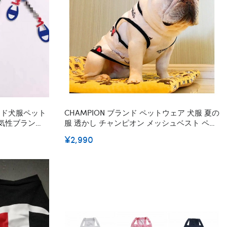
ランド犬服ペット
CHAMPION ブランド ペットウェア 犬服 夏の
気性ブランド
服 透かし チャンピオン メッシュベスト ペッ
かわいい
トの洋服 涼しい ロゴ入れ 通気性 スタイル 犬
¥2,990
用タンクトップ 無袖 猫服 超かわいい 小中型
ペット 激安 S~2XL