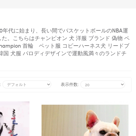
30年代に始まり、長い間でバスケットボールのNBA運
した。こちらは
チャンピオン
犬 洋服 ブランド
偽物
ペ
mpion 首輪 ペット服 コピーハーネス犬 リードブ
韓国 犬服 パロディ
デザインで運動風満々のランドチ
:
表示件数: