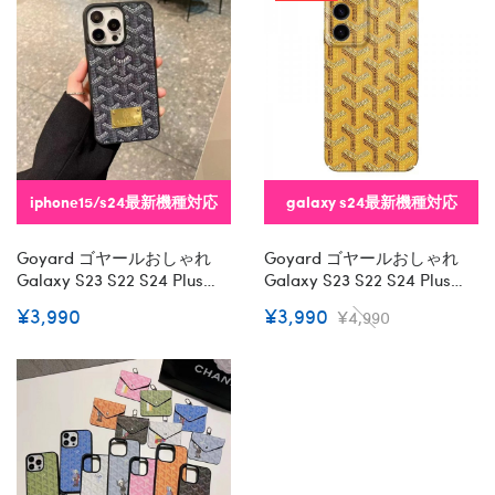
iphone15/s24最新機種対応
galaxy s24最新機種対応
Goyard ゴヤールおしゃれ
Goyard ゴヤールおしゃれ
Galaxy S23 S22 S24 Plus
Galaxy S23 S22 S24 Plus
Ultra サムソンnote20ケース
Ultra サムソンnote20ケース
¥3,990
¥3,990
¥4,990
手帳型バッグ型 アイフォン
手帳型バッグ型iphone 15/14
15 14 Pro Maxsamsung S24
Proカバー ストラップ付 カ
S23 Ultraケースカバースタ
ード入れsamsung S22 S23
ンド付き韓国風セレブ愛用
Ultraケースカバースタンド
ギャラクシー S24 Ultraケー
付きセレブ愛用全機種対応
ス ジャケットスマホケース
ハイブランドケース パロデ
コピーセレブ愛用全機種対
ィ
応ハイブランドケース パロ