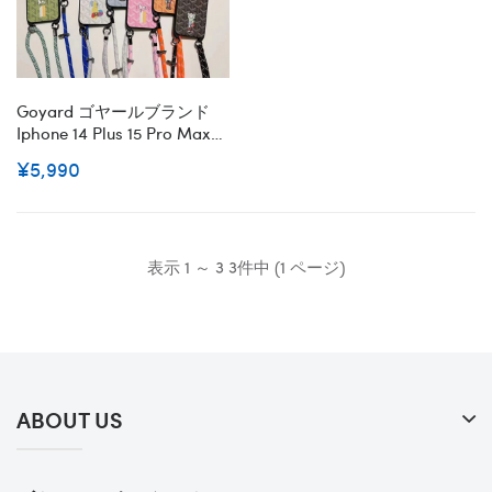
ディ
Goyard ゴヤールブランド
Iphone 14 Plus 15 Pro Maxケ
ースiphone 15/14 Pro/15 Pro
¥5,990
Max Xs/8/7 Plusカバー スト
ラップ付 カード入れiphone
14 15 Plusケースアイフォン
15 14カバースタンド付きセ
レブ愛用全機種対応ハイブ
表示 1 ～ 3 3件中 (1 ページ)
ランドケース パロディ
ABOUT US