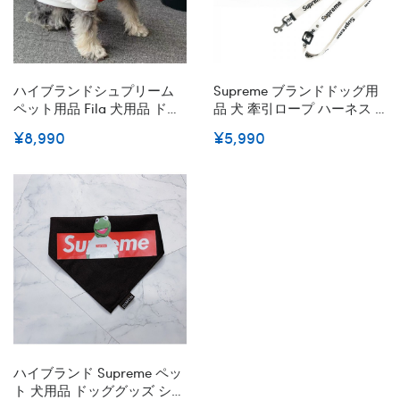
ハイブランドシュプリーム
Supreme ブランドドッグ用
ペット用品 Fila 犬用品 ドッ
品 犬 牽引ロープ ハーネス 2
グ 首輪 ルイヴィトン 犬用
点セット シュプリーム ペッ
¥8,990
¥5,990
ハーネス 牽引縄2点セット
ト用ハーネス ナイロン製 耐
お出かけ 散歩用 柔らかい 通
久性 オシャレ ペット お出か
気性 XS - XL
け用 調節可能 お散歩 ロゴマ
ーク S M L
ハイブランド Supreme ペッ
ト 犬用品 ドッググッズ シュ