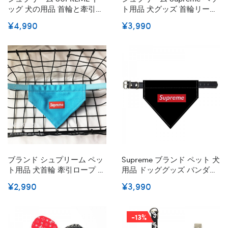
ッグ 犬の用品 首輪と牽引リ
ト用品 犬グッズ 首輪リード
ード ペット小中大型ペット
2点セット ブランド ペット
¥4,990
¥3,990
用くびわ 犬用レザーリード
用 牽引ロープセット 定番ロ
耐久性 定番モノグラム 高級
ゴ絵 ファッション 個性 バッ
感溢れ 猫 首輪 おしゃれなモ
クル 調整可能 痛くない ナイ
ダン リード セット かわいい
ロン製品 丈夫 激安 中小型ペ
首飾り ネコ用くびわ ペット
ット用
へのギフト
ブランド シュプリーム ペッ
Supreme ブランド ペット 犬
ト用品 犬首輪 牽引ロープ セ
用品 ドッググッズ バンダナ
ット おしゃれ 布製 バンダナ
汚れくびわ 牽引リードセッ
¥2,990
¥3,990
付き 首輪 レザー製 リード 3
ト シュプリーム 犬 涎掛け
点セット 犬用品 快適 柔らか
わんちゃんの三角巾 スカー
い お散歩
フ付き首輪 牽引ロープ 犬猫
-13%
対応 犬用 バンダナ 猫用 ア