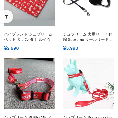
ハイブランド シュプリーム
シュプリーム 犬用リード 伸
ペット 犬 バンダナ ルイヴィ
縮 Supreme リールリード ブ
トン/lv 三角巾 犬用 犬の首
ランドペットの牽引ロープ
¥2,990
¥5,990
輪 お洒落 三角巾 ボッタン式
フレキシリード 軽量 コンパ
ペット用品 チェック柄 定番
クト ロック機能 片手で簡単
犬猫 お出かけアクセサリー
操作 丈夫 耐久 巻きつき防止
涎掛け 中小子犬 S-L 送料無
に 小型犬 中型犬用 犬 散歩
料 全6色
ペット屋外活動用品 シャン
パンゴールド
シュプリーム SUPREME ド
シュプリーム Supreme ペッ