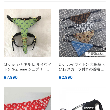
Chanel シャネル Lv ルイヴィ
Dior ルイヴィトン 犬用品 く
トン Supreme シュプリーム
びわ スカーフ付きの首輪 犬
Gucci グッチ ブランド犬用
猫対応 バンダナ Gucci
¥7,990
¥2,990
首輪ハーネスペット用品首
FENDI 犬用 Supreme よだれ
輪 ハーネスバンダナハイブ
かけスカーフ 猫用 アクセサ
ランド犬の首輪 革製高品質
リー 手作りの犬の首輪 綿バ
犬グッズパロディ
ンド 清潔にキープ XS~XL 激
安