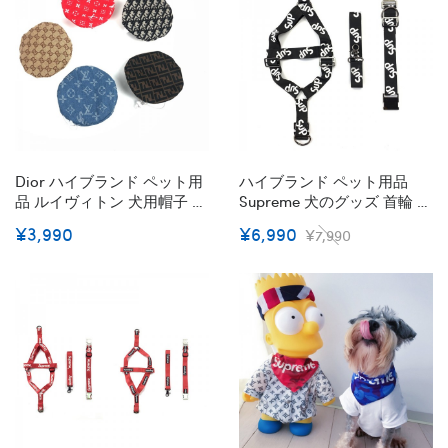
クセサリー XS~XL
Dior ハイブランド ペット用
ハイブランド ペット用品
品 ルイヴィトン 犬用帽子 フ
Supreme 犬のグッズ 首輪 ハ
ェンディ ベレー帽 装飾用ハ
ーネス 牽引ロープ 3点セッ
¥3,990
¥6,990
¥7,990
ット ファッションクリエイ
ト シュプリーム マーク入れ
ティブドレスアップ 帽子 か
ファッション溢れ ナイロン
わいい ペット用アクセサリ
リードセット 犬用品 耐久性
ー 5カラー
柔らかい 中大型犬適応 M -
XL