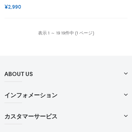
プリーム 犬のバンダナ 涎掛
¥2,990
け わんちゃん よだれかけ 猫
の三角巾 後ろボタン式 使え
やすい ファッション ペット
用品 激安 S M
表示 1 ～ 19 19件中 (1 ページ)
ABOUT US
インフォメーション
カスタマーサービス