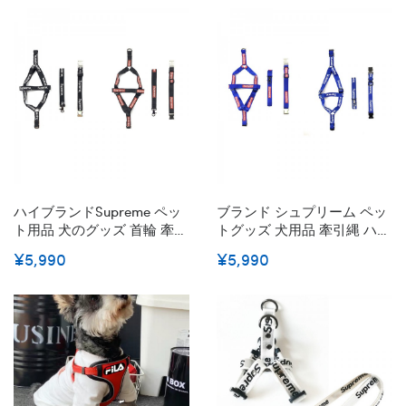
ド ハーネス オシャレ調節可
イロン製 金属製Dリンク 耐
能 お散歩 小型 中型 大型ペ
久性 ペット用品 23色 S - L
ット用品 送料無料
激安
ハイブランドSupreme ペッ
ブランド シュプリーム ペッ
ト用品 犬のグッズ 首輪 牽引
トグッズ 犬用品 牽引縄 ハー
ロープ ハーネス 3点セット
ネス くびわ 3点 セットDOG
¥5,990
¥5,990
シュプリーム ドッグ用ハー
紫 リード 胴輪 お散歩の安全
ネス リード 胴輪 オシャレ
用品 ナイロン製 耐久性 おし
ペットお出かけ用 調節可能
ゃれ ファッション Supreme
お散歩 小中型犬 送料無料
マーク入れ 小中型犬 送料無
料