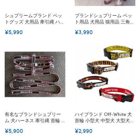
シュプリームブランド ペッ
ブランドシュプリーム ペッ
トグッズ 犬用品 牽引縄 ハー
ト用品 犬用品 猫用品 三角バ
ネス くびわ 3点 セットDOG
ンド よだれかけ Supreme ド
¥5,990
¥3,990
リード 胴輪 お散歩の安全用
ッグ用品 バンダナ 清潔キー
品 ナイロン製 耐久性 おしゃ
プ ペット用 バンド 子犬のス
れ ファッション Supremeマ
カーフ S - L
ーク入れ 小中型犬 送料無料
有名なブランドシュプリー
ハイブランド Off-White 犬
ム 犬ハーネス 牽引縄 首輪 3
首輪 小型犬 中型犬 大型犬
点セット ストリート系 ドッ
子犬 シュプリーム犬用首輪
¥5,900
¥2,990
グ用胴輪 牽引ロープ
くびわ おしゃれ 可愛い サイ
SUPREME ブランド犬 リー
ズ調整可能 超軽量 高密度ナ