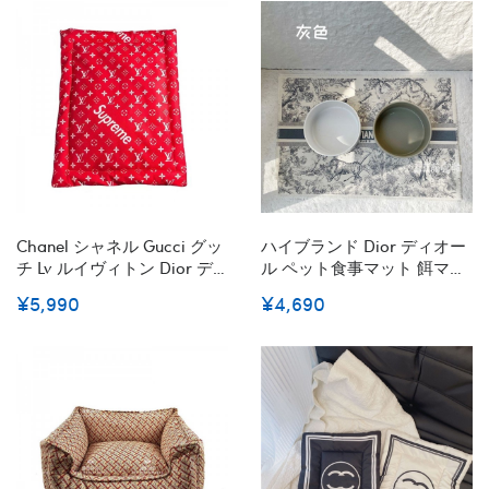
ランネル寝床
犬用クッションふわふわ柔
らか
Chanel シャネル Gucci グッ
ハイブランド Dior ディオー
チ Lv ルイヴィトン Dior デ
ル ペット食事マット 餌マッ
ィオール Supreme シュプリ
ト 猫 犬 給餌マット 滑り止
¥5,990
¥4,690
ームハイブランドペット用
め 防水 防汚 丸めて収納 フ
ベッドブランド犬の寝具パ
ード 給餌 食器 ボウル マッ
ロディハイブランド猫のマ
ト
ットレス四季通用ブランド
犬用クッションふわふわ柔
らか