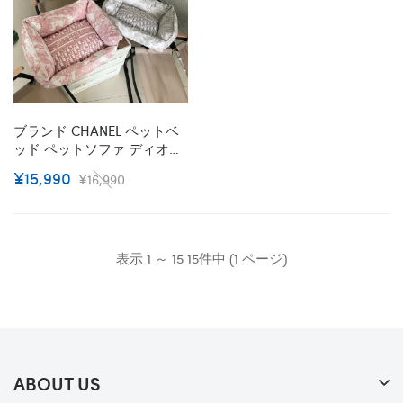
ブランド CHANEL ペットベ
ッド ペットソファ ディオー
ル 猫用 犬用ベッド 寝床 通
¥15,990
¥16,990
年タイプ 快眠寝具 リバーシ
ブルクッション付き カバー
取り外し可能 洗える 柔らか
い ふわふわ暖か 寒さ対策 中
小型犬/猫用 ペット用品
表示 1 ～ 15 15件中 (1 ページ)
ABOUT US