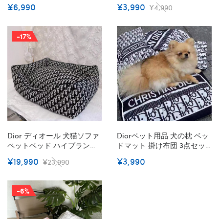
ト 人気千鳥格子 Dior ベッド
ション 両面利用 ベーシック
¥6,990
¥3,990
¥4,990
パッド クッション 猫のマッ
ディオール 犬用ベッドパッ
ト リバーシブル 小中型ペッ
ド ペットハウス 四季通用 防
ト 洗える 柔らかい 滑り止め
湿 通気性 快適 柔らかい 滑
-17%
掃除しやすい 通年使える
りにくい 清潔キープ S/M/L
S/M/L
Dior ディオール 犬猫ソファ
Diorペット用品 犬の枕 ベッ
ペットベッド ハイブランド
ドマット 掛け布団 3点セッ
ペットソファー ペットクッ
ト 猫寝具 ディオール ドッグ
¥19,990
¥3,990
¥23,990
ション マット 小型 子猫 子
グッズ 柔らかい 快適 洗える
犬 スクエア型 洗える ふわふ
肌触りよい 掃除しやすい 暖
わ 使い心地よい 春夏秋用 ペ
かい 下敷き 保温 繰り返し使
-6%
ット用品
用 ファッション犬用品