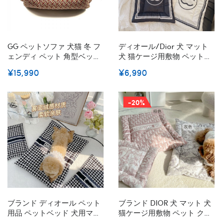
GG ペットソファ 犬猫 冬 フ
ディオール/dior 犬 マット
ェンディ ペット 角型ベッド
犬 猫ケージ用敷物 ペットク
洗える ふわふわ Dior ベッド
ッション ベーシック シャネ
¥15,990
¥6,990
角型Ｍサイズ FF柄 犬 ベッド
ル ブランド 犬用ベッドパッ
角型 バーバリースーパーコ
ド ペットハウス 四季通用 防
ピー ベット用品 模様 寝
湿 通気性 快適 柔らかい 滑
-20%
具 かわいい 暖か
りにくい 清潔キープ SML
ブランド ディオール ペット
ブランド DIOR 犬 マット 犬
用品 ペットベッド 犬用マッ
猫ケージ用敷物 ペット クッ