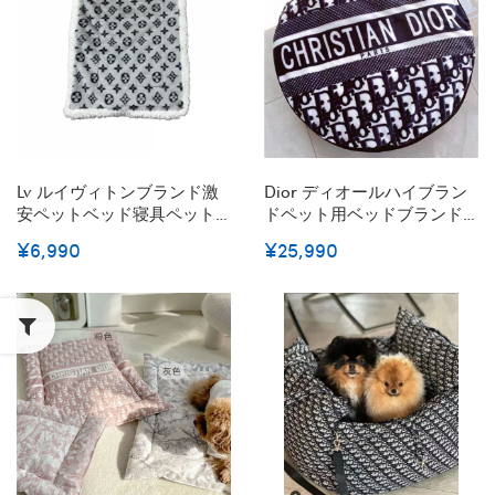
Lv ルイヴィトンブランド激
Dior ディオールハイブラン
安ペットベッド寝具ペット
ドペット用ベッドブランド
ブランド裏フリースカーペ
犬の寝具パロディ高級感っ
¥6,990
¥25,990
ット 床保護マット 洗える 床
ぽいの犬用マットブランド
暖房対応ペット用グッズ 猫
涼しい素材のブランド犬用
ベッド 犬ベッド柔らかい 寝
革ベッド
心地抜群ランド激安ペット
ベッド寝具