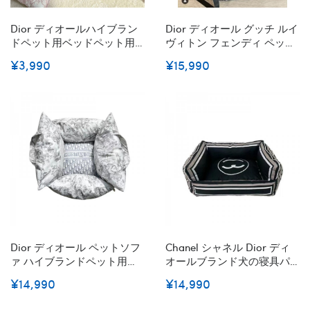
Dior ディオールハイブラン
Dior ディオール グッチ ルイ
ドペット用ベッドペット用
ヴィトン フェンディ ペット
マット柔らかい激安ハイブ
ソファ ハイブランドペット
¥3,990
¥15,990
ランドペット用ソファーブ
用ベッドハイブランド猫の
ランド犬用クッションふわ
マットレス四季通用秋冬向
ふわ柔らか
けの暖かいブランドフラン
ネル寝床ハイブランドペッ
ト用ソファー
Dior ディオール ペットソフ
Chanel シャネル Dior ディ
ァ ハイブランドペット用ベ
オールブランド犬の寝具パ
ッド55×50ｃｍハイブランド
ロディ高級感っぽいの犬用
¥14,990
¥14,990
猫のマットレス四季通用秋
マットブランドペット用マ
冬向けの暖かいブランドフ
ット柔らかい激安ブランド