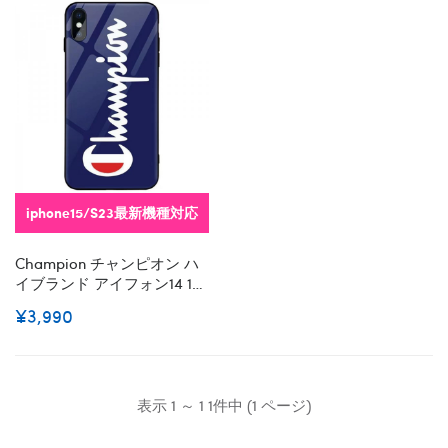
iphone15/S23最新機種対応
Champion チャンピオン ハ
イブランド アイフォン14 15+
ギャラクシー S23 Ultra S23
¥3,990
Plus レディースメンズ激安
Samsung S22 S23 Ultraケー
スカバースタンド付き韓国
風セレブ愛用 ギャラクシー
S23 Ultra アイフォン 15 14
表示 1 ～ 1 1件中 (1 ページ)
Pro Maxケース ジャケット
スマホケース コピーgalaxy