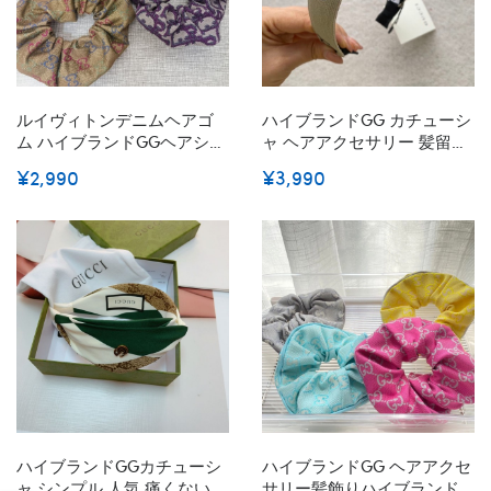
ルイヴィトンデニムヘアゴ
ハイブランドGG カチューシ
ム ハイブランドGGヘアシュ
ャ ヘアアクセサリー 髪留め
シュ 伸縮性 ファッション レ
Gg ヘアバンド おしゃれ 大
¥2,990
¥3,990
ディース ガールズ ヘアロー
人 レディース 幅広 リボン付
プ リング 輪ゴム ヘアバンド
き シンプル 大きめ 痛くない
韓国 リング かわいい ヘアア
韓国
クセサリー
ハイブランドGGカチューシ
ハイブランドGG ヘアアクセ
ャ シンプル 人気 痛くない
サリー髪飾りハイブランド