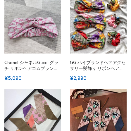
ンジ シンプル 可愛い 結婚式
花嫁
Chanel シャネルGucci グッ
GG ハイブランドヘアアクセ
チ リボンヘアゴムブランド
サリー髪飾り リボンヘアゴ
かわいいブランド女性ハイ
ム ブランド可愛い蝶結びヘ
¥5,090
¥2,990
ブランド存在感抜群かわい
アバンドハイブランドシュ
いヘアピンハイブランド
シュ存在感抜群ブランドバ
ナナクリップ髪アレンジ