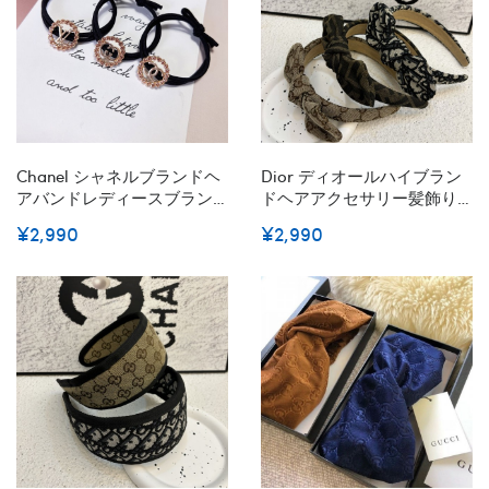
Chanel シャネルブランドヘ
Dior ディオールハイブラン
アバンドレディースブラン
ドヘアアクセサリー髪飾り
ド可愛い蝶結びヘアバンド
ブランド可愛いヘアバンド
¥2,990
¥2,990
ブランドリボンヘアゴム女
ブランドカチューシャ髪ア
性ハイブランドシュシュ存
レンジかわいいヘアターバ
在感抜群
ンハイブランド