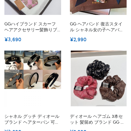
GGハイブランド スカーフ
GG ヘアバンド 復古スタイ
ヘアアクセサリー髪飾りブ
ル シャネル女の子ヘアバン
ランドリボンヘアゴム女性
ド ヘッドバンド スカーフ 飾
¥3,690
¥2,990
ハイブランドシュシュ存在
り 柔らかい 肌触り良い かわ
感抜群かわいいヘアピンハ
いい 高級感 デイリー きつく
イブランド
ない 優雅ら ファッション 激
安
シャネル グッチ ディオール
ディオール ヘアゴム 3本セ
ブランド ヘアターバン 可愛
ット 髪留め ブランド GG ヘ
いカチューシャ 幅広 カジュ
アシュシュ ヘアゴム おしゃ