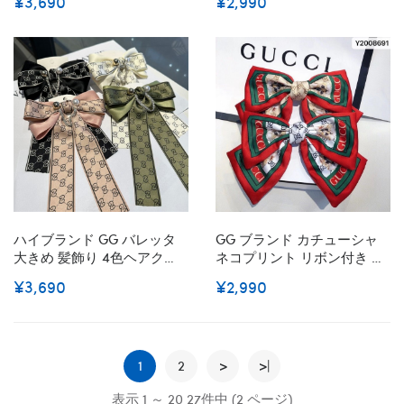
¥3,690
¥2,990
アル ヘアカチューシャ ヘア
れ シュシュ 女性 レーディス
バンド ヘアアクセサリー レ
プレゼント 大人可愛い まと
ディースヘアバンド ギフト
め髪 きれいな髪飾り ヘアア
ギフト 髪飾り パーティー 人
クセサリー
気 ファッション 贈り物
ハイブランド GG バレッタ
GG ブランド カチューシャ
大きめ 髪飾り 4色ヘアクリ
ネコプリント リボン付き Gg
ップ 大きめリボン ビック リ
ヘアバンド お洒落 蝶結び 可
¥3,690
¥2,990
ボン ヘアアクセサリー ヘッ
愛い ねこちゃん 髪飾り付き
ドドレス 可愛い 蝶結び チャ
激安 人気 学生向け レディー
ーム ウェディング 成人式 卒
ス
業式 結婚式
1
2
>
>|
表示 1 ～ 20 27件中 (2 ページ)