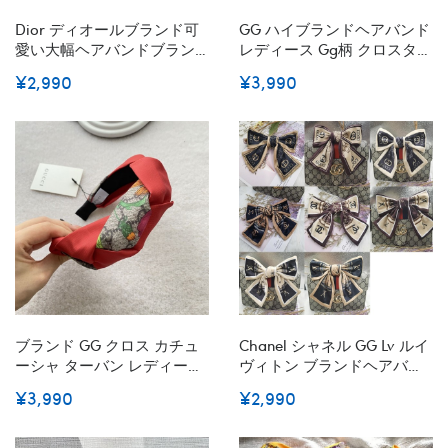
Dior ディオールブランド可
GG ハイブランドヘアバンド
愛い大幅ヘアバンドブラン
レディース Gg柄 クロスター
ドリボンヘアカチューシャ
バン ヘア ターバン ヘアター
¥2,990
¥3,990
女性ハイブランドヘアター
バン カチューシャ おしゃれ
バン存在感抜群かわいいヘ
韓国 ゴム 伸縮 伸びる かわ
アアレンジハイブランド
いい
ブランド GG クロス カチュ
Chanel シャネル GG Lv ルイ
ーシャ ターバン レディース
ヴィトン ブランドヘアバン
幅広 カチューシャ ヘアバン
ドレディースブランド可愛
¥3,990
¥2,990
ド レディース 気質ヘアター
い蝶結びヘアバンドブラン
バン ヘッドバンド ヘッドバ
ドリボンヘアゴム女性かわ
ンド 花柄 ターバン ヘアアレ
いいヘアピンハイブランド