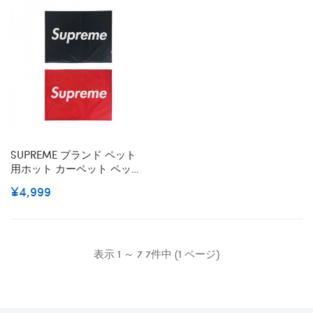
かい 高品質 ふわふわ ファッ
モチモチ3D綿 ふわふわ 暖か
ションS - L
リバーシブル通年 洗える お
しゃれ 高級感
SUPREME ブランド ペット
用ホット カーペット ペット
マット シュプリーム 撥水 滑
¥4,999
り防止 オックスフォード生
地 保護マット 65x50cm
3mm ゲル+スポンジ製 1.5kg
床に吸着 ズレない 犬を守る
洗濯可能 消臭
表示 1 ～ 7 7件中 (1 ページ)