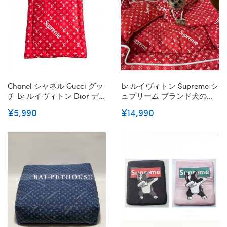
Chanel シャネル Gucci グッ
Lv ルイヴィトン Supreme シ
チ Lv ルイヴィトン Dior デ
ュプリーム ブランド犬の寝
ィオール Supreme シュプリ
具パロディ高級感っぽいの
¥5,990
¥14,990
ームハイブランドペット用
犬用マットブランドハイブ
ベッドブランド犬の寝具パ
ランド猫のマットレス四季
ロディハイブランド猫のマ
通用ブランド犬用クッショ
ットレス四季通用ブランド
ンふわふわ柔らか
犬用クッションふわふわ柔
らか