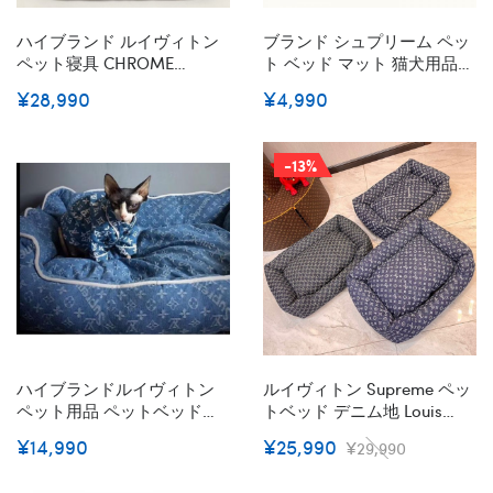
ハイブランド ルイヴィトン
ブランド シュプリーム ペッ
ペット寝具 CHROME
ト ベッド マット 猫犬用品
HEARTS 犬のクッション 快
マットかわいい ワンちゃん
¥28,990
¥4,990
眠グッズ 猫のベッド ペット
柄 冷感 Supreme 猫 犬 クー
用寝床 型が崩れない 中身詰
ルマット 洗える 通気性 かわ
め物 高品質 ペットアクセサ
いい 滑り止め カーペット
-13%
リー 耐久性 わんちゃん愛用
取り外せるカバー 洗え 四季
通用
ハイブランドルイヴィトン
ルイヴィトン Supreme ペッ
ペット用品 ペットベッド
トベッド デニム地 Louis
LV&supreme 犬 ベッド 冬用
Vuitton ふみふみ猫ベッド 犬
¥14,990
¥25,990
¥29,990
猫 ベッド ドッグ用品 犬用ベ
高級感 GG ペットソファー
ッド 猫用ベッド 洗える 柔ら
小型/中型犬用 クッション