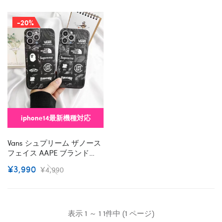
-20%
iphone14最新機種対応
Vans シュプリーム ザノース
フェイス AAPE ブランド
Iphone 14/14 Pro/14 Pro
¥3,990
¥4,990
Maxケース インスタ風 アイ
フォン14/13/12/11カバー コ
ピー レディース メンズ
表示 1 ～ 1 1件中 (1 ページ)