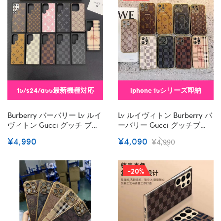
15/s24/a55最新機種対応
iphone 15シリーズ即納
Burberry バーバリー Lv ルイ
Lv ルイヴィトン Burberry バ
ヴィトン Gucci グッチ ブラ
ーバリー Gucci グッチブラ
ンドiphone 15 Plus 14 Pro
ンドiphone 14 Plus 15 Pro
¥4,990
¥4,090
¥4,990
Maxケースハイブランド ア
Maxケースハイブランド ア
イフォン14 15+ ギャラクシー
イフォン15 14+ 13 Pro Max
S24 Ultra S23 Plus レディー
レディースメンズ激安おし
-20%
スメンズ激安iphone 15/14
ゃれiphone 15 2023 14 13 12
Proカバー ストラップ付 カ
Xr Xs 8/7 Plusケース 手帳型
ード入れセレブ愛用全機種
バッグ型iphone 14 15 Plusケ
対応ハイブランドケース パ
ースカバースタンド付き
ロディ