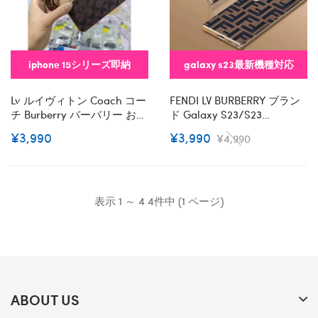
iphone 15シリーズ即納
galaxy s23最新機種対応
Lv ルイヴィトン Coach コー
FENDI LV BURBERRY ブラン
チ Burberry バーバリー おし
ド Galaxy S23/s23
ゃれiphone 15 2023 14 13 12
Plus/s23 Ultraケース おしゃ
¥3,990
¥3,990
¥4,990
Xr Xs 8/7 Plusケース 手帳型
れ 保護 モノグラム ギャラク
バッグ型iphone 15/14
シーS23/S23プラス/S23ウ
Pro/15 Pro Max Xs/8/7 Plus
ルトラ/S22/s21/s20カバー
カバー ストラップ付 カード
激安 メンズ レディース メン
入れiphone 14 15 Plusケース
ズ
表示 1 ～ 4 4件中 (1 ページ)
カバースタンド付きセレブ
愛用全機種対応ハイブラン
ドケース パロディ
ABOUT US