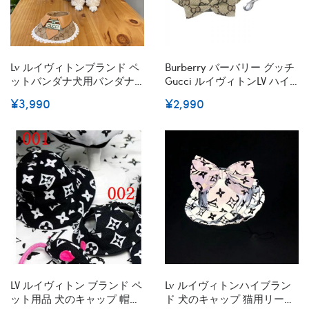
Lv ルイヴィトンブランド ペ
Burberry バーバリー グッチ
ットバンダナ犬用バンダナ
Gucci ルイヴィトンLV ハイ
かわいいハイブランド猫の
ブランド猫用リードパロデ
¥3,990
¥2,990
よだれかけ激安かわいいの
ィハイブランド犬の首輪 革
小型ペット用バンダナ
製高品質犬グッズパロディ
犬用リード耐久性 ファッシ
ョン
LV ルイヴィトン ブランド ペ
Lv ルイヴィトンハイブラン
ット用品 犬のキャップ 帽子
ド 犬のキャップ 猫用リード