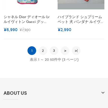
シャネル Dior ディオール Lv
ハイブランド シュプリーム
ルイヴィトン Gucci グッチ
ペット 犬 バンダナ ルイヴィ
Chanel ブランド犬用首輪ハ
トン/lv 三角巾 犬用 犬の首
¥6,990
¥2,990
¥7,990
ーネスペット用品首輪 ハー
輪 お洒落 三角巾 ボッタン式
ネスバンダナハイブランド
ペット用品 チェック柄 定番
猫用リードパロディ高品質
犬猫 お出かけアクセサリー
犬グッズパロディ
涎掛け 中小子犬 S-L 送料無
1
2
3
料 全6色
>
>|
表示 1 ～ 20 50件中 (3 ページ)
ABOUT US