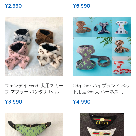
耐久性 おしゃれ モノグラム
サイズ調整 パロディペット
¥2,990
¥5,990
マジックテープ サイズ調整
用リード首輪ブランドハイ
小中大型ペット適応
ブランド犬の首輪 ブランド
ペット首輪ハーネスセット
通気性 S-2XL
フェンデイ Fendi 犬用スカー
Cdg Dior ハイブランド ペッ
フ マフラー バンダナ Lv ル
ト用品 Gg 犬 ハーネス リー
イヴィトン かわいい犬用よ
ド 小中型犬 Fendi ルイヴィ
¥3,990
¥4,990
だれかけスカーフ春夏Ｍ高
トン 牽引ロープ 2点セット
品質のペット用三角スカー
通気性 調節可 猫用 ベスト式
フかわいいの小型ペット用
かわいい 犬用ハーネス 耐久
バンダナ
性 子犬用 柔らかい S~XL 激
安 送料無料