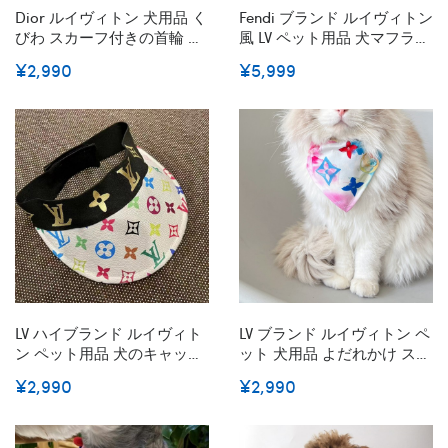
Dior ルイヴィトン 犬用品 く
Fendi ブランド ルイヴィトン
びわ スカーフ付きの首輪 犬
風 LV ペット用品 犬マフラー
猫対応 バンダナ Gucci
フェンディ ペット用冷感首
¥2,990
¥5,999
FENDI 犬用 Supreme よだれ
輪 クールバンダナ 熱冷まし
かけスカーフ 猫用 アクセサ
マフラー 保冷剤入られ 接触
リー 手作りの犬の首輪 綿バ
冷感 清涼スカーフ 夏暑さ対
ンド 清潔にキープ XS~XL 激
策
安
LV ハイブランド ルイヴィト
LV ブランド ルイヴィトン ペ
ン ペット用品 犬のキャップ
ット 犬用品 よだれかけ スカ
バイザー 日焼け止め PU素材
ーフ付きの首輪 犬猫対応 バ
¥2,990
¥2,990
耐久性 おしゃれ モノグラム
ンダナ LV 犬用よだれかけス
マジックテープ サイズ調整
カーフ 猫用三角巾 アクセサ
猫用帽子 S/M 小中大型ペッ
リー S~XL かわいい 犬の三