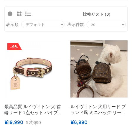
比較リスト (0)
表示順:
表示件数:
-9%
最高品質 ルイヴィトン 犬 首
ルイヴィトン 犬用リード ブ
輪リード 2点セット ハイブ
ランド風 ミニバッグ リード
ランド Lv 犬の首輪 革の犬の
ヴィト 胴輪 ハーネス ペット
¥19,990
¥6,990
¥21,990
首輪 ペット用品 経典モノグ
牽引縄 牽引ロープ LV 犬のリ
ラム 精緻工芸 おしゃれ 贅沢
ード お散歩グッズ 小中大型