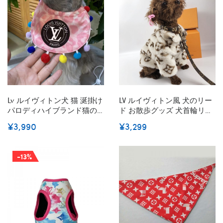
ト適応
角巾 綿バンド 清潔にキープ
激安
Lv ルイヴィトン犬 猫 涎掛け
LV ルイヴィトン風 犬のリー
パロディハイブランド猫の
ド お散歩グッズ 犬首輪リー
よだれかけ激安ブランド犬
ド 小中大型犬に向け リード
¥3,990
¥3,299
の 唾液タオル パロディかわ
首輪 ペット牽引縄 牽引ロー
いいの小型ペット用バンダ
プ 犬用リード 首輪 オシャレ
ナ
-13%