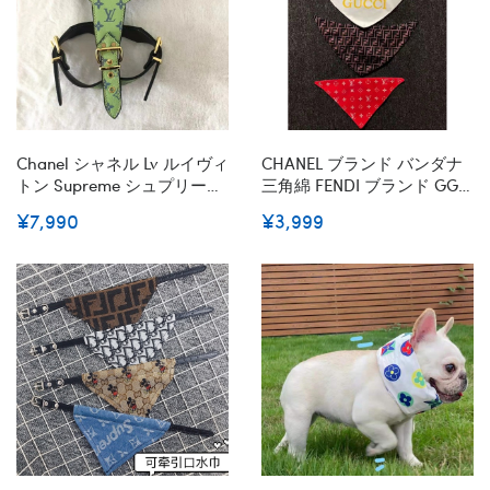
Chanel シャネル Lv ルイヴィ
CHANEL ブランド バンダナ
トン Supreme シュプリーム
三角綿 FENDI ブランド GG
Gucci グッチ ブランド犬用
よだれかけ フェンディ 犬の
¥7,990
¥3,999
首輪ハーネスペット用品首
首輪 LV おしゃれ シャネル
輪 ハーネスバンダナハイブ
バンダナ フランネル ルイヴ
ランド犬の首輪 革製高品質
ィトン 中小子犬 ペット用品
犬グッズパロディ
スカーフ付き 犬猫対応 テデ
ィ チワワ シュナウザー S-L
6式