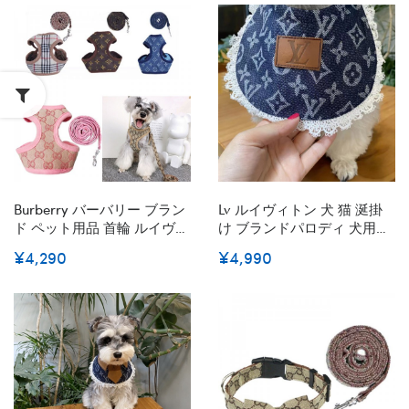
感 牽引ロープ 耐久性 ファッ
犬に向け オシャレ
ション 快適 調整可能 小中大
型犬
Burberry バーバリー ブラン
Lv ルイヴィトン 犬 猫 涎掛
ド ペット用品 首輪 ルイヴィ
け ブランドパロディ 犬用よ
トン 犬用 ハーネス 牽引縄2
だれかけスカーフ GGペット
¥4,290
¥4,990
点セット お出かけ 散歩用 胴
グッズ 春夏Ｍ 高品質のペッ
輪 牽引ロープ Lvドッグリー
ト用三角スカーフ かわいい
ド 通気性 ベスト式ハーネス
の小型ペット用バンダナ サ
快適 サイズ調整 小中型ペッ
イズ調整
ト適応 カッコいい 激安