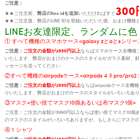
ご注意：
30
★★ご注文前、
弊店のline idを追加
いただければすぐ
★★ご注文後、弊店のLINE IDを登録いただいた後、おまけ
LINEお友達限定、ランダム
① すべて機種のスマホケース<galaxy zとaとsシリーズ、
ご注意：
ご注文の金額が3990円以上
ならばスマホケース全機種
いたします、弊店がおまけのケースのスタイルがガラス素材、
ッセージを送ってください
②すべて機種のairpodsケース<airpods 4 3 pro/pro
ご注意：
ご注文の金額が3990円以上
ならばairpodsケース
りいたします、弊店がおまけのケースのスタイルがいろいろあ
③マスク<使い捨てマスク10個あるいは布マスク1個>
ご注意：ご注文の金額が3990円以上ならば使い捨てマスク10
のマスクのスタイルがいろいろありますが、もしさらにマスク
④ｔシャツ
ご注意：
ご注文の金額が4990円以上
ならばｔシャツご選択可、