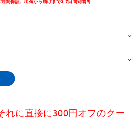
0%通関保証、出荷から届けまで3-7日間到着可
品
,
おしゃれ
,
かわいい
,
ハーネス
,
牽引ロープセット
,
、それに直接に300円オフのクー