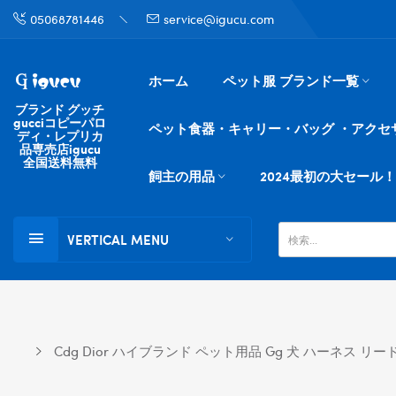
05068781446
service@igucu.com
ホーム
ペット服 ブランド一覧
ブランド グッチ
gucciコピーパロ
ペット食器・キャリー・バッグ ・アクセ
ディ・レプリカ
品専売店igucu
全国送料無料
飼主の用品
2024最初の大セール！
VERTICAL MENU
Cdg Dior ハイブランド ペット用品 Gg 犬 ハーネス 