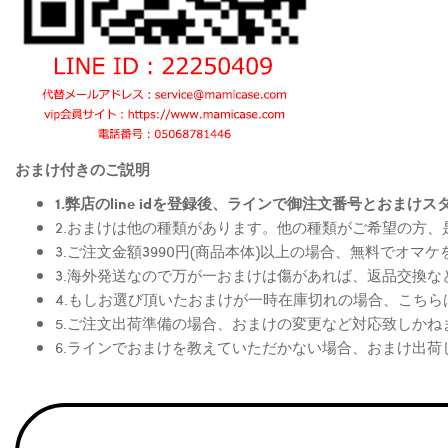
おまけ付きのご説明
1.弊店のline idを登録後、ラインで御注文番号とお
2.おまけは他の種類があります。他の種類がご希望の方
3.ご注文金額3990円(商品本体)以上の場合、無料でオマ
3.海外発送なので万が一おまけは傷があれば、返品交換
4.もしお選び頂いたおまけが一時在庫切れの場合、こち
5.ご注文出荷準備の場合、おまけの変更など対応致しかね
6.ラインでおまけを教えていただかない場合、おまけ出荷