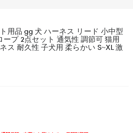
ット用品 gg 犬 ハーネス リード 小中型
引ロープ 2点セット 通気性 調節可 猫用
ス 耐久性 子犬用 柔らかい S~XL 激