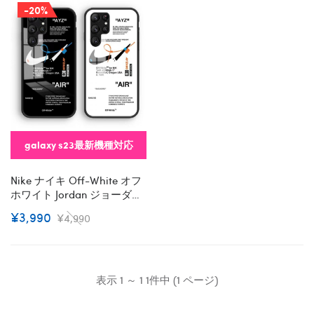
-20%
galaxy s23最新機種対応
Nike ナイキ Off-White オフ
ホワイト Jordan ジョーダン
ブランド Galaxy S23/s23
¥3,990
¥4,990
Plus/s23 Ultra スマホケース
インスタ風 保護 モノグラム
ギャラクシーS23/S23プラ
ス/S23ウルトラケース 激安
おしゃれ コピー 男女通用 レ
表示 1 ～ 1 1件中 (1 ページ)
ディース メンズ