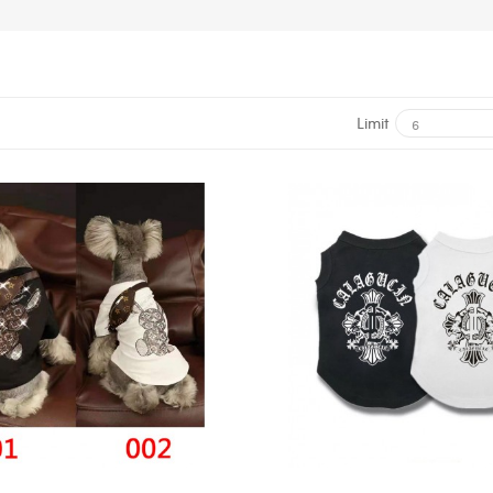
Limit