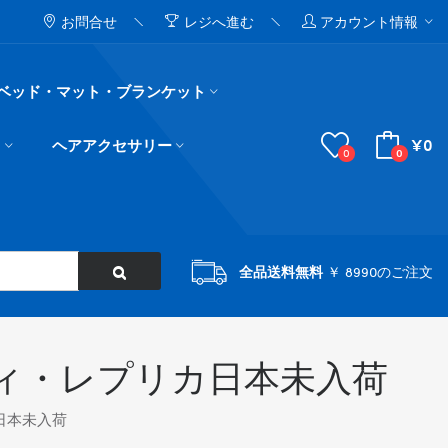
お問合せ
レジへ進む
アカウント情報
ベッド・マット・ブランケット
¥0
ド
ヘアアクセサリー
0
0
全品送料無料
￥ 8990のご注文
ディ・レプリカ日本未入荷
日本未入荷