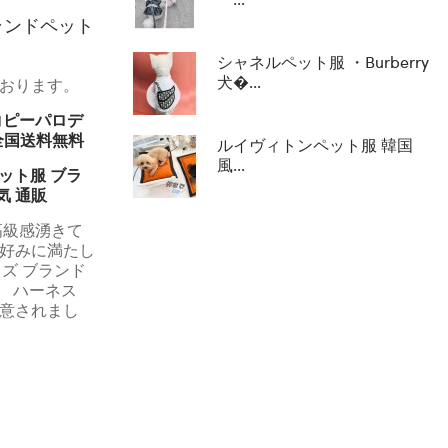
ブランドペット
シャネルペット服 ・Burberry
犬�...
おります。
コピーパロデ
u全国送料無料
ルイヴィトンペット服 韓国
風...
 ペット服 ブラ
気 通販
高級感湧きて
好みに満たし
ッズ ブランド
首輪 ハーネス
意されまし