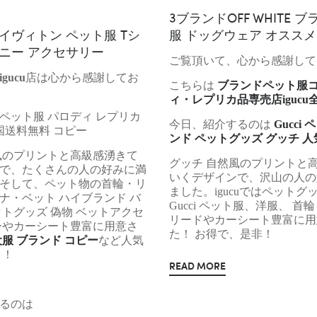
3ブランドOFF WHITE 
イヴィトン ペット服 Tシ
服 ドッグウェア オススメ
ズニー アクセサリー
ご覧頂いて、心から感謝して
igucu
店は心から感謝してお
こちらは
ブランドペット服
ィ・レプリカ品専売店iguc
ペット服 パロディ レプリカ
今日、紹介するのは
Gucci
国送料無料 コピー
ンド ペットグッズ グッチ 人
風のプリントと高級感湧きて
グッチ 自然風のプリントと
で、たくさんの人の好みに満
いくデザインで、沢山の人の
そして、ペット物の首輪・リ
ました。igucuではペットグ
ナ・ベット ハイブランド バ
Gucci ペット服、洋服、 
ットグッズ 偽物 ベットアクセ
リードやカーシート豊富に用
ーやカーシート豊富に用意さ
た！ お得で、是非！
犬服 ブランド コピー
など人気
！！
READ MORE
るのは