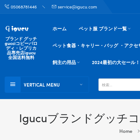
05068781446
service@igucu.com
ホーム
ペット服 ブランド一覧
ブランド グッチ
gucciコピーパロ
ペット食器・キャリー・バッグ ・アクセ
ディ・レプリカ
品専売店igucu
全国送料無料
飼主の用品
2024最初の大セール！
VERTICAL MENU
Igucuブランドグッ
Home