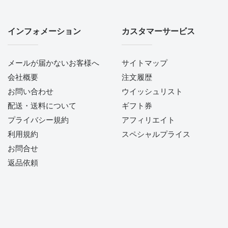
インフォメーション
カスタマーサービス
メールが届かないお客様へ
サイトマップ
会社概要
注文履歴
お問い合わせ
ウイッシュリスト
配送・送料について
ギフト券
プライバシー規約
アフィリエイト
利用規約
スペシャルプライス
お問合せ
返品依頼