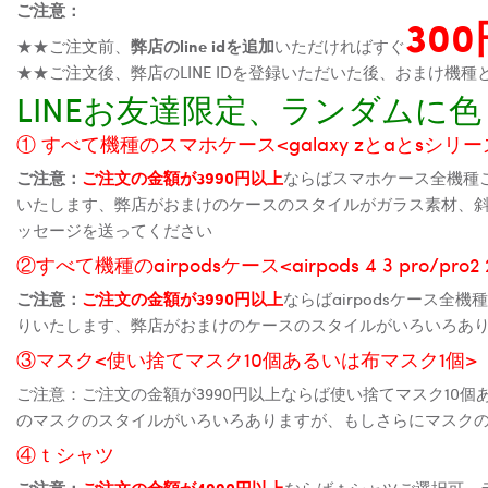
ご注意：
30
★★ご注文前、
弊店のline idを追加
いただければすぐ
★★ご注文後、弊店のLINE IDを登録いただいた後、おまけ
LINEお友達限定、ランダム
① すべて機種のスマホケース<galaxy zとaとsシリーズ、
ご注意：
ご注文の金額が3990円以上
ならばスマホケース全機種
いたします、弊店がおまけのケースのスタイルがガラス素材、
ッセージを送ってください
②すべて機種のairpodsケース<airpods 4 3 pro/pro
ご注意：
ご注文の金額が3990円以上
ならばairpodsケース
りいたします、弊店がおまけのケースのスタイルがいろいろあ
③マスク<使い捨てマスク10個あるいは布マスク1個>
ご注意：ご注文の金額が3990円以上ならば使い捨てマスク10
のマスクのスタイルがいろいろありますが、もしさらにマスク
④ｔシャツ
ご注意：
ご注文の金額が4990円以上
ならばｔシャツご選択可、