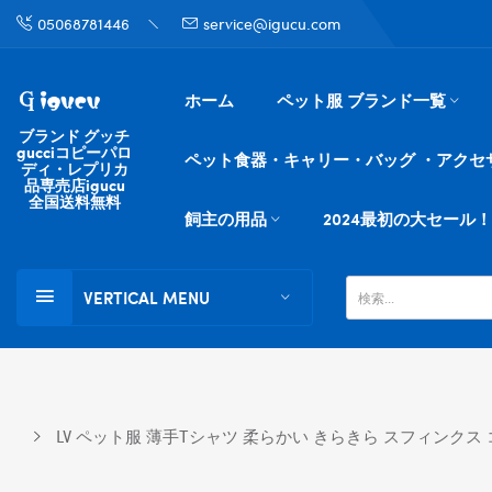
05068781446
service@igucu.com
ホーム
ペット服 ブランド一覧
ブランド グッチ
gucciコピーパロ
ペット食器・キャリー・バッグ ・アクセ
ディ・レプリカ
品専売店igucu
全国送料無料
飼主の用品
2024最初の大セール！
VERTICAL MENU
LV ペット服 薄手Tシャツ 柔らかい きらきら スフィンク