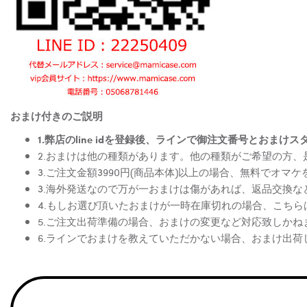
おまけ付きのご説明
1.弊店のline idを登録後、ラインで御注文番号とお
2.おまけは他の種類があります。他の種類がご希望の方
3.ご注文金額3990円(商品本体)以上の場合、無料でオマ
3.海外発送なので万が一おまけは傷があれば、返品交換
4.もしお選び頂いたおまけが一時在庫切れの場合、こち
5.ご注文出荷準備の場合、おまけの変更など対応致しかね
6.ラインでおまけを教えていただかない場合、おまけ出荷