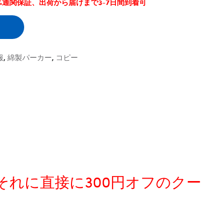
0%通関保証、出荷から届けまで3-7日間到着可
服
,
綿製パーカー
,
コピー
、それに直接に300円オフのクー