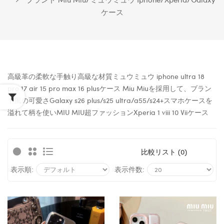
ケース
高級革の柔軟な手触り高級な材質ミュウミュウ iphone ultra 18
pro 17 air 15 pro max 16 plusケース Miu Miuを採用して、ブラン
ド風の可愛さ
Galaxy
s26 plus/
s25
ultra
/a55/s24+
スマホケースを
溢れて柄を使いMIU MIU超ファッション
Xperia 1 viii 10 Vii
ケース
比較リスト (0)
表示順:
表示件数: