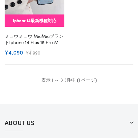
iphone14最新機種対応
ミュウミュウ MiuMiuブラン
ドiphone 14 Plus 15 Pro Max
ケースハイブランド アイフ
¥4,090
¥4,990
ォン15 14+ 13 Pro Max レデ
ィースメンズ激安iphone 14
15 Plusケースカバースタン
ド付きiphone14/13 Pro Max
スマホケース コピー
表示 1 ～ 3 3件中 (1 ページ)
ABOUT US