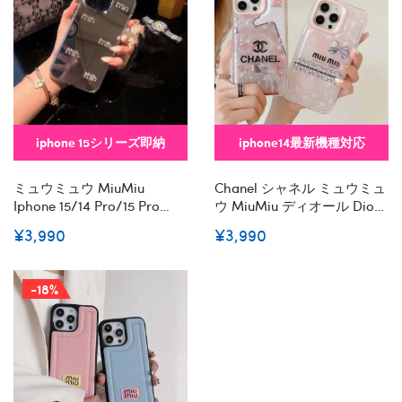
iphone 15シリーズ即納
iphone14最新機種対応
ミュウミュウ MiuMiu
Chanel シャネル ミュウミュ
Iphone 15/14 Pro/15 Pro
ウ MiuMiu ディオール Dior
Max Xs/8/7 Plusカバー スト
プラダ Prada ブランド
¥3,990
¥3,990
ラップ付 カード入れiphone
Iphone14/14pro/14pro Max
14 15 Plusケースカバースタ
ケース クリア モノグラム 韓
ンド付き韓国風セレブ愛用
国風 ジャケット型 アイフォ
-18%
Iphone 15 アイフォン 15 14
ン14/13/12/11レディース コ
13pro Maxケース ジャケッ
ピー メンズ
トスマホケース コピー
Iphone14/13 Pro Max スマホ
ケース コピー