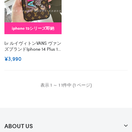
iphone 15シリーズ即納
Lv ルイヴィトンVANS ヴァン
ズブランドiphone 14 Plus 15
Pro Maxケースハイブランド
¥3,990
アイフォン15 14+ 13 Pro Max
レディースメンズ激安
Iphone 14 15 Plusケースカバ
ースタンド付きセレブ愛用
全機種対応ハイブランドケ
表示 1 ～ 1 1件中 (1 ページ)
ース パロディ
ABOUT US