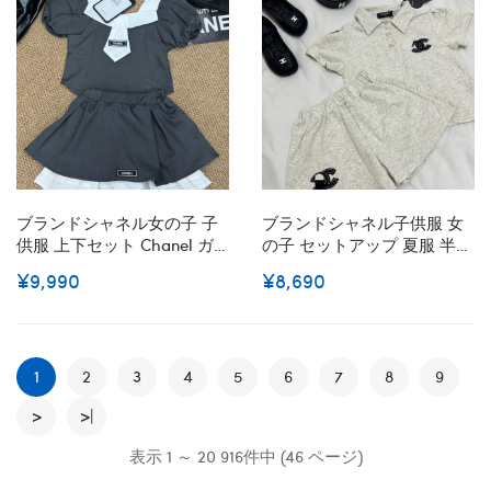
カジュアル 韓国 お洒落 男の
着 90-140cm
子 半袖スウェット セットア
ップ キッズ 出産祝い
ブランドシャネル女の子 子
ブランドシャネル子供服 女
供服 上下セット Chanel ガ
の子 セットアップ 夏服 半袖
ールズバブルスリーブ半袖
Chanel ガールズポロシャツ
¥9,990
¥8,690
トップス レイヤード風スカ
ハーフパンツ 上下セット 子
ート 韓国系キッズウェア 夏
供 ジャージ パンツセット
服 カジュアルコーデ お嬢様
80-120cm 女の子 カジュア
風セットアップ 90-140cm
ル 韓国 お洒落 可愛い 女の
1
2
3
4
5
子 半袖 Tシャツ セットアッ
6
7
8
9
プ キッズ 通園 通学 普段着
>
>|
表示 1 ～ 20 916件中 (46 ページ)