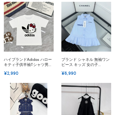
59¬90CM
- 3XL
ハイブランドAdidas ハロー
ブランド シャネル 無袖ワン
キティ子供半袖tシャツ男女
ピース キッズ 女の子
兼用tシャツ ユニセック
Chanel ノースリーブドレス
¥2,990
¥6,990
90¬160cm S¬3XL アディダ
かわいい 柄プリント ベビー
スペアルックＴシャツ ブラ
服 薄手 通気性 快適 子供ド
ンド 綿100%で型崩れしにく
レス ガールズ 韓国 お洒落
くよれにくいハイブランド
90¬140cm 袖なし プリンセ
アディダス夏Tシャツ
スドレス