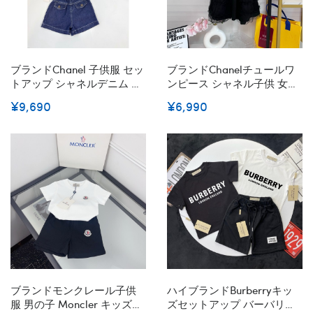
ブランドChanel 子供服 セッ
ブランドChanelチュールワ
トアップ シャネルデニム ジ
ンピース シャネル子供 女の
ャケット ショートパンツ 2
子 タンクワンピース クルー
¥9,690
¥6,990
点セット 女の子 上下セット
ネック 半袖 薄手 着痩せ ゆ
シャツ ジーンズ キッズ デニ
ったり フリルスカート 可愛
ムパンツ ズボン ジャージ ガ
いリポン本 夏服 キッズ 通学
ールズ ダンスウェア ジュニ
演奏会 パーティー
ア 90¬150cm
90¬140CM
ブランドモンクレール子供
ハイブランドBurberryキッ
服 男の子 Moncler キッズセ
ズセットアップ バーバリー