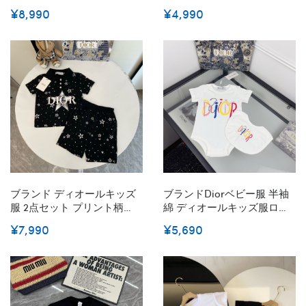
ットアップ 夏服 半袖 Tシャ
子供服半袖Tシャツ ショート
¥8,990
¥4,990
ツ ハーフパンツ 上下セット
パンツ 男女兼用 夏服 コット
子供 ジャージ 上下セット 男
ン ロンドンエングランド
の子 カジュアル 韓国 お洒落
90-160cm
ストライプ 男の子 半袖スウ
ェット セットアップ90-
170cm
ブランド ディオールキッズ
ブランドDiorベビー服 半袖
服 2点セット プリント柄
綿 ディオールキッズ服ロン
Dior子供半袖 ポロシャツ 短
パース 下開き 赤ちゃん 新生
¥7,990
¥5,690
パン スポーティ 春夏 男の子
児服 カバーオール 夏 出産祝
ボーイズ キッズ かわいい 伸
い 男の子 女の子 かわいい
縮性 上下セットアップ 韓国
59¬90cm
子供服パロディ 激安 90-
150cm