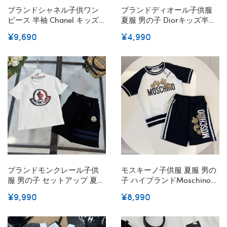
ブランドシャネル子供ワン
ブランドディオール子供服
ピース 半袖 Chanel キッズ
夏服 男の子 Diorキッズ半袖
ドレス 軽量 通気性ポロワン
Ｔシャツ+ハーフパンツ2点
¥9,690
¥4,990
ピース フォーマル カジュア
綿 ボーイズトップ+パンツ
ル 無地 通学 子供服 女の子
ジャージ上下セット 男児 普
ガールズ ジュニア 80-
段着 キッズ カジュアル 部屋
150cm
着 90-160cm
ブランドモンクレール子供
モスキーノ子供服 夏服 男の
服 男の子 セットアップ 夏服
子 ハイブランドMoschinoキ
Monclerキッズ半袖 Tシャツ
ッズ半袖Ｔシャツ+ハーフパ
¥9,990
¥8,990
ハーフパンツ 半ズボン 上下
ンツ2点 綿 ボーイズトップ
セット 110-160cm 子供 ジャ
+パンツ 上下セット 男児 普
ージ 上下セット 男の子 刺繍
段着 キッズ カジュアル 部屋