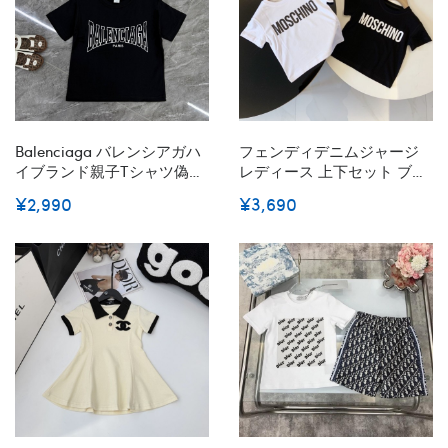
Balenciaga バレンシアガハ
フェンディデニムジャージ
イブランド親子tシャツ偽物
レディース 上下セット ブラ
レディースメンズ 半袖Ｔシ
ンド Fendi デニムセットアッ
¥2,990
¥3,690
ャツブランド子供服 コピー
プ メンズ 半袖 上下セット
90¬160cm S¬3XL 激安屋20
デニムシャツ シャツ ショー
代 30代40代tシャツ 激安パ
トパンツ カジュアル 韓国 お
ロディtシャツ ユニセック
しゃれ 通学 通勤 S-L
ブランド