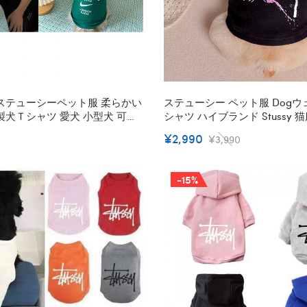
ステューシーペット服 柔らかい
ステューシー ペット服 Dogウェ
 綿製犬Ｔシャツ 愛犬 小型犬 可愛
シャツ ハイブランド Stussy 
トップ 両足のペット服 春夏 犬
らかい コットン ペット洋服 
¥2,990
¥3,990
犬の飼い主親子服 ファッション
ペット服 犬服 肌触り良い フ
質 S~XL
-15%