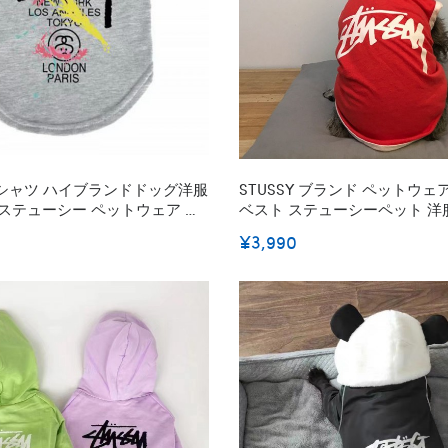
服 Tシャツ ハイブランドドッグ洋服
STUSSY ブランド ペットウェ
ステューシー ペットウェア わ
ベスト ステューシーペット 洋
ト 犬のノースリーブシャツ 脱
ア 無袖シャツ 猫犬服 ペット服
¥3,990
ション 綿Tシャツ かわいい 夏
可愛い T-シャツ 猫服 かわいい
気性 S~2XL
れ ファッション 通気性抜群 ソフト
5XL