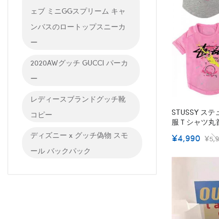
ェブ ミニGGスプリーム キャ
ンバスのロートップスニーカ
ー
2020AWグッチ GUCCI パーカ
ー
レディースブランドグッチ靴
STUSSY 
コピー
服Ｔシャツ丸首
ト 綿製 猫服
ディズニー x グッチ偽物 スモ
¥4,990
¥5,
中小型犬対応ト
ール バックパック
ョンペットウェア