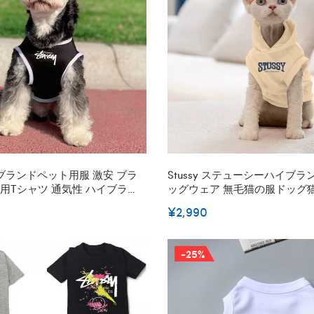
ブランドペット用服 激安 ブラ
Stussy ステューシーハイブ
y 犬用tシャツ 通気性 ハイブラン
ッグウェア 無毛猫の服ドッグ
いい ブランド猫服 ペット服 春
ト洋服パロディブランドスフ
¥2,990
ードル チワワ ダックス
パロディブランド犬服春夏S - 2
-25%