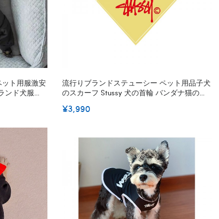
ドペット用服激安
流行りブランドステューシー ペット用品子犬
ランド犬服春
のスカーフ Stussy 犬の首輪 バンダナ猫のよ
だれかけ 牽引ロープセット よだれ巾 ドッグ
¥3,990
リード おしゃれ 丈夫 かわいい 耐久性ファッ
ション XS - M