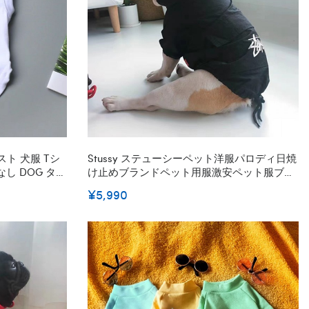
スト 犬服 Tシ
Stussy ステューシーペット洋服パロディ日焼
し DOG タン
け止めブランドペット用服激安ペット服ブラ
用 日焼け止め
ンド猫服ペット用
¥5,990
 ネコキョッキ
性