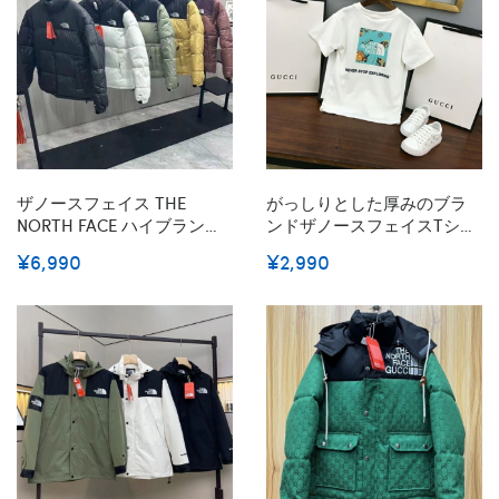
M~2XL
夏 部屋着
ザノースフェイス THE
がっしりとした厚みのブラ
NORTH FACE ハイブランド
ンドザノースフェイスtシャ
ダウンジャケット メンズ コ
ツ上着カジュアル 100 -
¥6,990
¥2,990
ート 冬服 中綿ジャケット 無
160cm ブランドTHE NORTH
地 厚手 防寒 防風 暖か メン
FACE半袖tシャツ高品質。綿
ズ 大きいサイズ ダウンコー
100%で型崩れしにくくよれ
ト 通勤 通学 登山 アウトド
にくいブランド夏tシャツ高
ア 男女兼用 アウター
品質大人の上質Tシャツ