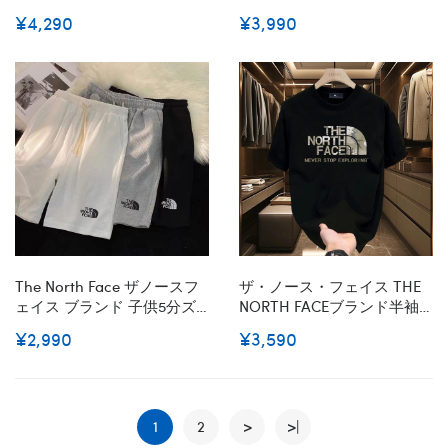
イブランド 秋冬 ブランド 裏
ブランドtシャツカットソー
¥4,290
¥3,990
起毛 スウェット上着ゆった
コピーブランド半袖tシャツ
りスウェット偽物 男女兼用
ブランドtシャツ上着カジュ
メンズ 服 コピー
アル20代 30代40代tシャツ
激安パロディ
The North Face ザノースフ
ザ・ノース・フェイス THE
ェイス ブランド 子供5分ズ
NORTH FACEブランド半袖t
ボン 半パンツ キッズ服ハー
シャツハイブランドtシャツ
¥2,990
¥3,590
フ ショートパンツ シンプル
偽物レディースメンズブラ
ンドtシャツオーバーサイズ
ブランドtシャツ上着カジュ
アル 2色 S - 4XL
1
2
>
>|