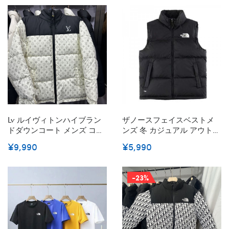
グ 軽量 秋 冬 冬物 通勤 オフ
無地 通勤 保温ジャケット 春
ィス かわいい お洒落 防風
秋冬 分厚い 防寒 防風 暖か
厚手ジャケット M - 5XL
い 通学 M - 4XL
Lv ルイヴィトンハイブラン
ザノースフェイスベストメ
ドダウンコート メンズ コー
ンズ 冬 カジュアル アウトド
ト ダウンジャケット 防寒 ダ
ア 防寒 男女兼用 The North
¥9,990
¥5,990
ブルジッパー 男女兼用 カジ
Faceダウンベスト メンズ 冬
ュアル 通勤 厚手 大きい 撥
大きいサイズ 軽量 白 黒 ダ
水 ダウンジャケット 中綿 ボ
ウンベスト レディース 秋冬
-23%
リュームネック
御洒落 中綿ベスト 軽量 立ち
襟 無地 ジャケット ベスト
ダウンベスト