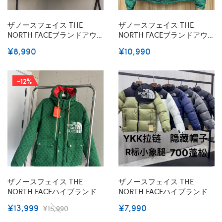
ザノースフェイス THE
ザノースフェイス THE
NORTH FACEブランドアウ
NORTH FACEブランドアウ
トドアジャケット レディー
ター メンズ 冬服 中綿入り
¥8,990
¥10,990
ス マウンテンパーカー 春秋
ダウンジャケット 暖かい ハ
登山 釣り バイク 防風 撥水
イネック コート 厚手 防風
ファッション 人気
M - 5XL 中綿ジャケット 男
-12%
女兼用 防寒着 大きいサイズ
中綿コート フルジップ 人気
上着 シンプル
ザノースフェイス THE
ザノースフェイス THE
NORTH FACEハイブランド
NORTH FACEハイブランド
中綿ジャケット アウター レ
ダウンジャケット メンズ カ
¥13,999
¥7,990
¥15,990
ディース 厚手 GG 中綿コー
ジュアル コート ライトダウ
ト フード付き 撥水加工 ロン
ンジャケット 人気 アウター