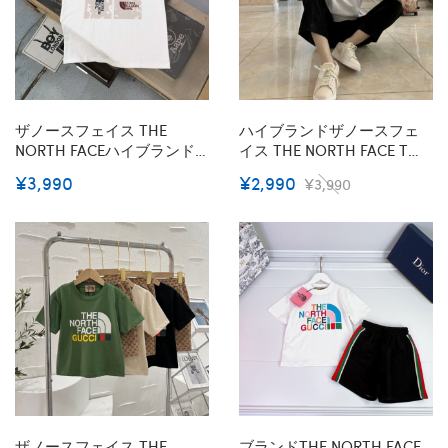
ザノースフェイス THE
ハイブランドザノースフェ
NORTH FACEハイブランドt
イス THE NORTH FACE Tシ
シャツ偽物レディースメン
ャツ 夏ハイブランドユニセ
¥3,990
¥2,990
¥3,990
ズ韓国 パチモン Tシャツブ
ックス半袖tシャツ 男女兼用
ランド 服 コピー 激安屋Tシ
ブランドペア揃い服 コピー
ャツカットソーペアカップ
激安屋20代 30代40代tシャ
ルS-5XL
ツ 激安パロディ
ザノースフェイス THE
ブランドTHE NORTH FACE