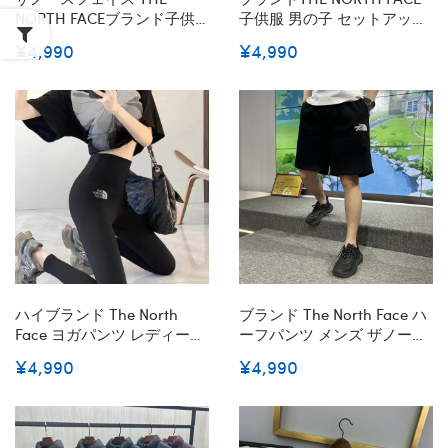
NORTH FACEブランド子供
子供服 男の子 セットアップ
服 衣装 2枚組 半袖ｔシャツ
夏 ザノースフェイスガール
¥4,990
¥4,990
短パント レーニングスーツ
ズ 半袖 Tシャツ ハーフパン
キッズ半ズボン ジュニア服
ツ 上下セット キッズ 夏服
通園 男児 運動着 重ね着風
子供 ジャージ 上下セット
おしゃれ 子供服 ジャージ ゆ
90-160cm 女の子 普段着 カ
ったり カジュアル スポーツ
ジュアル 韓国 お洒落 女の子
90-160cm
半袖スウェット セットアッ
プ 通園 通学 出産祝い
ハイブランド The North
ブランド The North Face ハ
Face ヨガパンツ レディース
ーフパンツ メンズ ザノース
Skin ザノースフェイスヨガ
フェイス ショートパンツ 短
¥4,990
¥4,990
レギンス レディース ヨガウ
パン 5分丈 ゆったり カジュ
ェア スポーツタイツ 9分丈
アル フィットネスパンツ ス
コットン 美尻 吸汗速乾 ハイ
ポーツ ジムウェア ポケット
ウエスト トレーニング
付き M - 3XL 無地 通気防臭