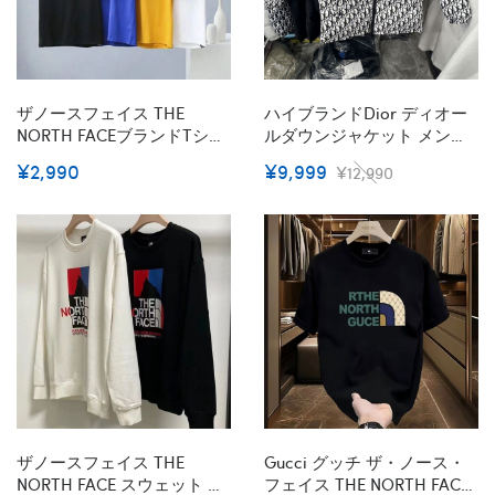
ザノースフェイス THE
ハイブランドDior ディオー
NORTH FACEブランドtシャ
ルダウンジャケット メンズ
ツ上着カジュアルハイブラ
コート 冬服 中綿ジャケット
¥2,990
¥9,999
¥12,990
ンド半袖tシャツ男女兼用ブ
モコモコ 厚手 防風 防寒 暖
ランド 服 コピー 激安屋20代
か メンズ 大きいサイズ ダウ
30代40代tシャツ 激安パロ
ンコート 男女兼用 アウター
ディS - 5XL
通勤 登山 アウトドア L - 5
XL
ザノースフェイス THE
Gucci グッチ ザ・ノース・
NORTH FACE スウェット ハ
フェイス THE NORTH FACE