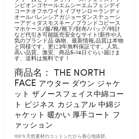
ンピオンゴヤールエムシーエムフェンデイ
コーチオフホワイトイブサンローランディ
オールバレンシアガジョーダンステューシ
ーアディダスモスキーノブランドコピース
マホケース/服/靴/靴下/財布/バッグ/時計
など代引き可能販売安全なサイト!新作や人
気のブランド品 偽物、最新情報,品質は本物
と同様です。更に2年無料保証です。人気、
高い品質、激安、商品5-14日ぐらい届けま
す、送料は無料です！
商品名： THE NORTH
FACE
アウター ダウン ジャケ
ット ザノースフェイス
中綿コー
ト
ビジネス カジュアル 中綿ジ
ャケット 暖かい 厚手コート フ
ァッション
100％天然素材のコットンだから着心地抜群。