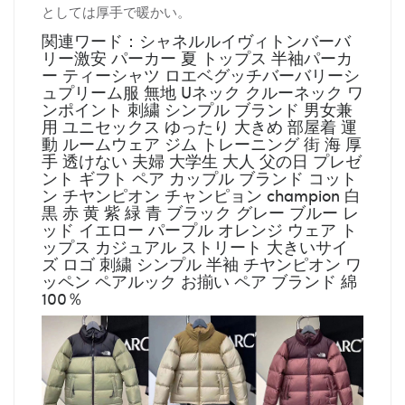
としては厚手で暖かい。
関連ワード：シャネルルイヴィトンバーバ
リー激安 パーカー 夏 トップス 半袖パーカ
ー ティーシャツ ロエベグッチバーバリーシ
ュプリーム服 無地 Uネック クルーネック ワ
ンポイント 刺繍 シンプル ブランド 男女兼
用 ユニセックス ゆったり 大きめ 部屋着 運
動 ルームウェア ジム トレーニング 街 海 厚
手 透けない 夫婦 大学生 大人 父の日 プレゼ
ント ギフト ペア カップル ブランド コット
ン チヤンピオン チャンピョン champion 白
黒 赤 黄 紫 緑 青 ブラック グレー ブルー レ
ッド イエロー パープル オレンジ ウェア ト
ップス カジュアル ストリート 大きいサイ
ズ ロゴ 刺繍 シンプル 半袖 チヤンピオン ワ
ッペン ペアルック お揃い ペア ブランド 綿
100％