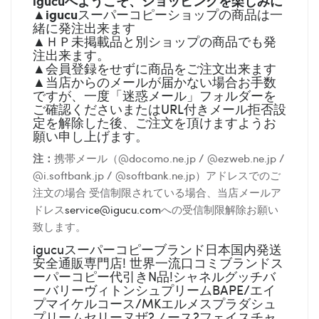
igucuへようこそ、ショッピングを楽しみに
igucu
▲
スーパーコピーショップの商品は一
緒に発注出来ます
▲ＨＰ未掲載品と別ショップの商品でも発
注出来ます。
▲会員登録をせずに商品をご注文出来ます
▲当店からのメールが届かない場合お手数
ですが、一度「迷惑メール」フォルダーを
ご確認くださいまたはURL付きメール拒否設
定を解除した後、ご注文を頂けますようお
願い申し上げます。
注：
携帯メール（@docomo.ne.jp / @ezweb.ne.jp /
@i.softbank.jp / @softbank.ne.jp）アドレスでのご
注文の場合 受信制限されている場合、当店メールア
ドレス
service@igucu.com
への受信制限解除お願い
致します。
igucuスーパーコピーブランド日本国内発送
安全通販専門店! 世界一流口コミブランドス
ーパーコピー代引きN品!シャネルグッチバ
ーバリーヴィトンシュプリームBAPE/エイ
プマイケルコース/MKエルメスプラダシュ
プリームセリーヌザ?ノース?フェイスチャ