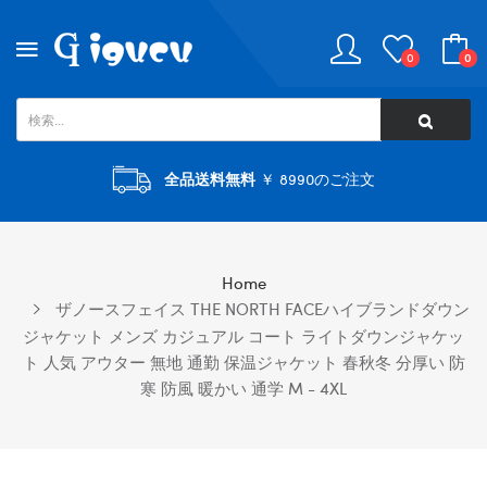
0
0
全品送料無料
￥ 8990のご注文
Home
ザノースフェイス THE NORTH FACEハイブランドダウン
ジャケット メンズ カジュアル コート ライトダウンジャケッ
ト 人気 アウター 無地 通勤 保温ジャケット 春秋冬 分厚い 防
寒 防風 暖かい 通学 M - 4XL