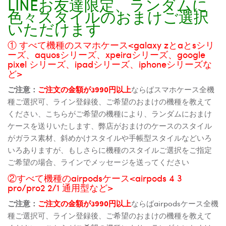
LINEお友達限定、ランダムに
色々スタイルのおまけご選択
いただけます
① すべて機種のスマホケース<galaxy zとaとsシリ
ーズ、aquosシリーズ、xpeiraシリーズ、google
pixel シリーズ、ipadシリーズ、iphoneシリーズな
ど>
ご注意：
ご注文の金額が3990円以上
ならばスマホケース全機
種ご選択可、ライン登録後、ご希望のおまけの機種を教えて
ください、こちらがご希望の機種により、ランダムにおまけ
ケースを送りいたします、弊店がおまけのケースのスタイル
がガラス素材、斜めかけスタイルや手帳型スタイルなどいろ
いろありますが、もしさらに機種のスタイルご選択をご指定
ご希望の場合、ラインでメッセージを送ってください
②すべて機種のairpodsケース<airpods 4 3
pro/pro2 2/1 通用型など>
ご注意：
ご注文の金額が3990円以上
ならばairpodsケース全機
種ご選択可、ライン登録後、ご希望のおまけの機種を教えて