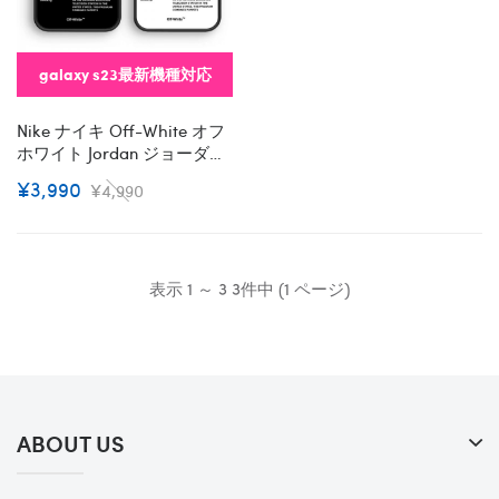
galaxy s23最新機種対応
Nike ナイキ Off-White オフ
ホワイト Jordan ジョーダン
ブランド Galaxy S23/s23
¥3,990
¥4,990
Plus/s23 Ultra スマホケース
インスタ風 保護 モノグラム
ギャラクシーS23/S23プラ
ス/S23ウルトラケース 激安
おしゃれ コピー 男女通用 レ
表示 1 ～ 3 3件中 (1 ページ)
ディース メンズ
ABOUT US