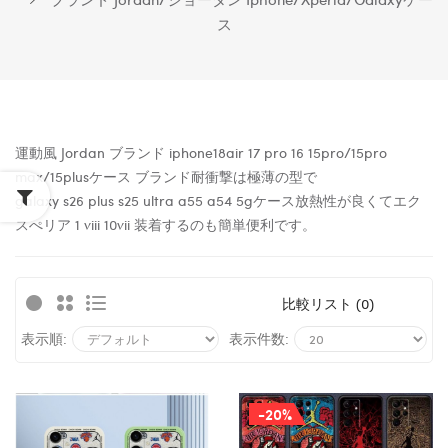
ス
運動風 Jordan ブランド iphone18air 17 pro 16 15pro/15pro
max/15plusケース ブランド耐衝撃は極薄の型で
galaxy
s26
plus
s25
ultra
a55
a54 5g
ケース放熱性が良くてエク
スぺリア 1 viii 10vii 装着するのも簡単便利です。
比較リスト (0)
表示順:
表示件数:
-20%