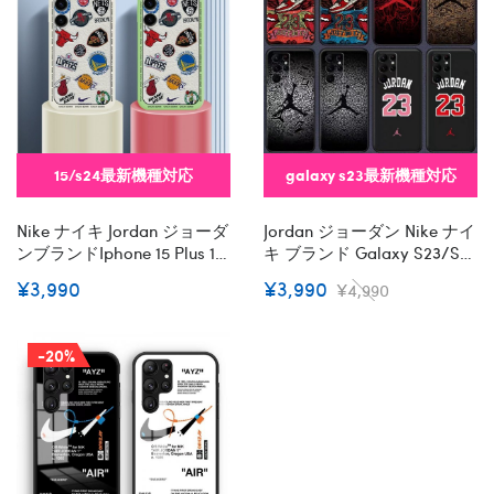
15/s24最新機種対応
galaxy s23最新機種対応
Nike ナイキ Jordan ジョーダ
Jordan ジョーダン Nike ナイ
ンブランドiphone 15 Plus 14
キ ブランド Galaxy S23/s23
Pro Maxケース NBA Iphone
Plus/s23 Ultraケース おしゃ
¥3,990
¥3,990
¥4,990
15/14 Proカバー ストラップ
れ 運動靴 保護 モノグラム
付 カード入れsamsung S24
NBA ギャラクシーS23/S23
S23 Ultraケースカバースタ
プラス/S23ウルト
-20%
ンド付きセレブ愛用全機種
ラ/S22/s21/s20カバー 激安
対応ハイブランドケース パ
メンズ レディース メンズ
ロディ