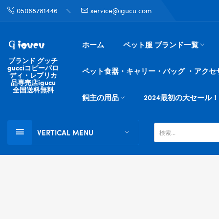
05068781446
service@igucu.com
ホーム
ペット服 ブランド一覧
ブランド グッチ
gucciコピーパロ
ペット食器・キャリー・バッグ ・アクセ
ディ・レプリカ
品専売店igucu
全国送料無料
飼主の用品
2024最初の大セール！
VERTICAL MENU