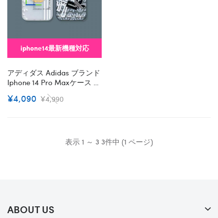
iphone14最新機種対応
アディダス Adidas ブランド
Iphone 14 Pro Maxケース か
わいい インスタ風 クローバ
¥4,090
¥4,990
ー クリア 経典 メンズ個性潮
ファッション アイフォン
14/13/12/11カバー コピー レ
ディース メンズ
表示 1 ～ 3 3件中 (1 ページ)
ABOUT US