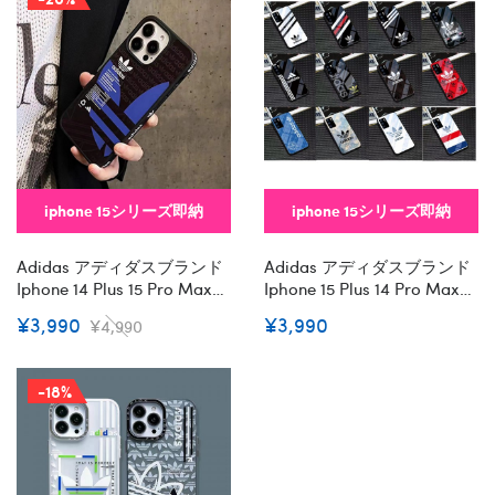
iphone 15シリーズ即納
iphone 15シリーズ即納
Adidas アディダスブランド
Adidas アディダスブランド
Iphone 14 Plus 15 Pro Maxケ
Iphone 15 Plus 14 Pro Maxケ
ースハイブランド アイフォ
ースおしゃれgalaxy S23
¥3,990
¥3,990
¥4,990
ン15 14+ 13 Pro Max レディ
S22 S21 Plus Ultra サムソン
ースメンズ激安韓国風セレ
Note20ケース 手帳型バッグ
ブ愛用 Iphone 15 アイフォン
型samsung S22 S23 Ultraケ
-18%
15 14 13pro Maxケース ジャ
ースカバースタンド付き韓
ケットスマホケース コピー
国風セレブ愛用 ギャラクシ
セレブ愛用全機種対応ハイ
ー S23 Ultra アイフォン 15
ブランドケース パロディ
14 Pro Maxケース ジャケッ
トスマホケース コピー