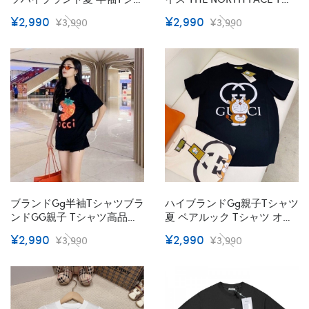
ツ オーバーサイズ Tシャツ
ャツ 夏ハイブランドユニセ
¥2,990
¥2,990
¥3,990
¥3,990
カットソー ペアカップルtシ
ックス半袖tシャツ 男女兼用
ャツ ユニセック S¬3XL ブラ
ブランドペア揃い服 コピー
ンド 子供Ｔシャツ
激安屋20代 30代40代tシャ
90¬160CM
ツ 激安パロディ
ブランドGg半袖tシャツブラ
ハイブランドGg親子tシャツ
ンドGG親子 Tシャツ高品質
夏 ペアルック Tシャツ オー
90¬160cm 綿100%で型崩れ
バーサイズ 20代 30代40代 T
¥2,990
¥2,990
¥3,990
¥3,990
しにくくよれにくい ペア揃
シャツ 激安パロディ 大人の
いTシャツカットソーペアカ
上質Tシャツ 子供トップス
ップル 大人の上質Tシャツ
上着 カットソー