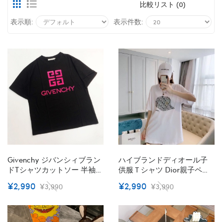
比較リスト (0)
表示順:
表示件数:
Givenchy ジバンシィブラン
ハイブランドディオール子
ドtシャツカットソー 半袖ｔ
供服ｔシャツ Dior親子ペア
シャツ コピー ブランド子供
ルック メンズ 半袖t シャツ
¥2,990
¥2,990
¥3,990
¥3,990
Tシャツ 90¬160CM オーバ
可愛い おそろい 親子服 親子
ーサイズ ブランドtシャツ
ペア レディースｔシャツ 半
上着 カジュアル 20代 30代
袖 激安 大きいサイズ S M L
40代tシャツ 激安パロディ
XL 2XL 3XL 出産祝い 記念日