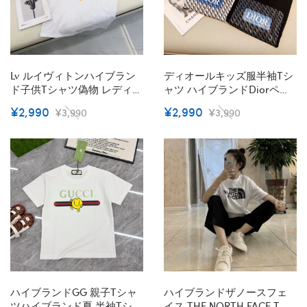
Lv ルイヴィトンハイブラン
ディオールキッズ服半袖tシ
ド子供tシャツ偽物 レディー
ャツ ハイブランドDiorペア
ス メンズ 20代 30代40代tシ
揃いtシャツ偽物レディース
¥2,990
¥2,990
¥3,990
¥3,990
ャツ 激安 パロディ 大人の上
メンズ 90¬160cm 綿100%で
質Tシャツ 親子tシャツ ユニ
型崩れしにくくよれにくい
セック ブランド
ブランドペア揃いtシャツカ
ットソー S¬3XL コピーブラ
ンドtシャツオーバーサイズ
ハイブランドGG 親子tシャ
ハイブランドザノースフェ
ツハイブランド夏 半袖tシャ
イス THE NORTH FACE Tシ