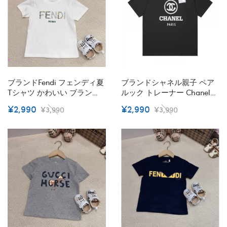
ブランドFendi フェンディ夏
ブランドシャネル親子 ペア
Tシャツ かわいい ブランド
ルック トレーナー Chanel子
子供服 コピー 激安屋Tシャ
供Tシャツ 女の子 半袖 カッ
¥2,990
¥2,990
¥3,990
¥3,990
ツカットソーペアカップル
トソー トップス 夏 S¬3XL メ
20代 30代40代tシャツ 激安
ンズ レディース コットン 肌
パロディ
触り良い 綿 上着 カップル
プレゼント 90¬160CM