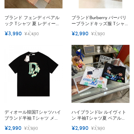
ブランド フェンディペアル
ブランドBurberry バーバリ
ック Tシャツ 夏 レディース
ーブランドキッズ服 Tシャツ
Fendi半袖Ｔシャツ 可愛い お
オーバーサイズ ブランドペ
¥3,990
¥2,990
¥4,490
¥3,990
揃いtシャツ メンズ Ｔシャ
ア揃いtシャツ 上着 カジュ
ツ ペアルック カップル お揃
アル ハイブランド半袖tシャ
い キッズ服 ペアtシャツ 半
ツ 90¬160cm S¬3XL 男女兼
袖 綿 シンプル 90¬160cm
用tシャツ
S¬3XL
ディオール韓国tシャツハイ
ハイブランドLv ルイヴィト
ブランド半袖 Tシャツ メン
ン 半袖tシャツ夏 ペアルッ
ズ 綿100%で型崩れしにくく
クtシャツ ブランドかわいい
¥2,990
¥2,990
¥3,990
¥3,990
よれにくいブランドDior キ
ブランド親子服 コピー 激安