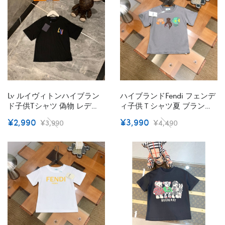
S¬3XL
プレゼント 可愛い
Lv ルイヴィトンハイブラン
ハイブランドFendi フェンデ
ド子供tシャツ 偽物 レディ
ィ子供Ｔシャツ夏 ブランド
ースメンズ ブランドペア揃
親子tシャツ オーバーサイズ
¥2,990
¥3,990
¥3,990
¥4,490
いtシャツ 上着 カジュアル
ハイブランド半袖tシャツ 男
韓国 Tシャツ20代 30代40代
女兼用 Tシャツカットソー
Tシャツ 激安パロディ
ペアカップル 90¬160CM
S¬3XL