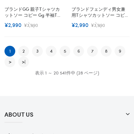
ブランドGG 親子tシャツカ
ブランドフェンディ男女兼
ットソー コピー Gg 半袖tシ
用tシャツカットソー コピー
ャツメンズ オーバーサイズ
Fendi ペア揃いtシャツ ユニ
¥2,990
¥2,990
¥3,990
¥3,990
綿100%で型崩れしにくくよ
セック ブランド 綿100%で型
れにくい ブランド子供tシャ
崩れしにくくよれにくい
ツ上着カジュアルブランド
Fendi 半袖tシャツハイブラ
服 コピー 激安屋
ンド夏ブランドtシャツ上着
1
2
3
4
5
カジュアル S¬3XL
6
7
8
9
90¬160CM
>
>|
表示 1 ～ 20 541件中 (28 ページ)
ABOUT US