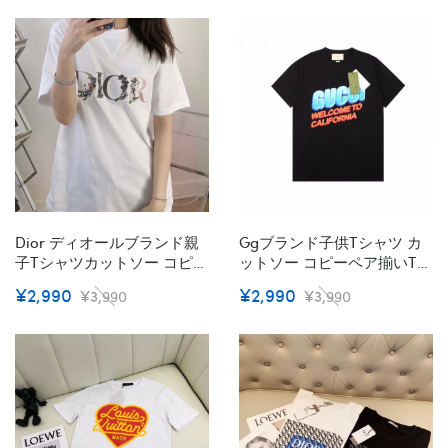
ッズ半袖tシャツ 90¬160cm
屋 大人の上質Tシャツ
S¬3XL オーバーサイズ ペア
揃いtシャツ ユニセック ブ
ランド
Dior ディオールブランド親
Ggブランド子供tシャツ カ
子tシャツカットソー コピー
ットソー コピーペア揃いtシ
ハイブランドキッズ服tシャ
ャツ ハイブランド夏tシャツ
¥2,990
¥2,990
¥3,990
¥3,990
ツ 90¬160cm 偽物レディー
上着 カジュアル ブランドt
スメンズブランドtシャツ上
シャツ 高品質 90-160cm S-
着カジュアル高品質S¬3XL
3XL