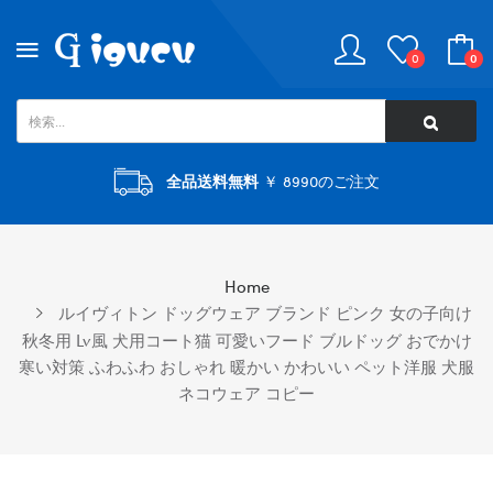
0
0
全品送料無料
￥ 8990のご注文
Home
ルイヴィトン ドッグウェア ブランド ピンク 女の子向け
秋冬用 Lv風 犬用コート猫 可愛いフード ブルドッグ おでかけ
寒い対策 ふわふわ おしゃれ 暖かい かわいい ペット洋服 犬服
ネコウェア コピー