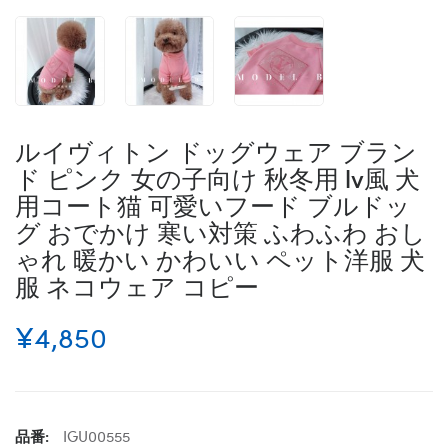
ルイヴィトン ドッグウェア ブラン
ド ピンク 女の子向け 秋冬用 lv風 犬
用コート猫 可愛いフード ブルドッ
グ おでかけ 寒い対策 ふわふわ おし
ゃれ 暖かい かわいい ペット洋服 犬
服 ネコウェア コピー
¥4,850
品番:
IGU00555