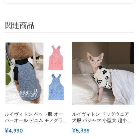
関連商品
ルイヴィトン ペット服 オー
ルイヴィトン ドッグウェア
バーオール デニム モノグラ
犬服 パジャマ 小型犬 超小型
ム ワンピース 可愛いプード
犬 猫服 愛犬 モノグラム プ
¥4,990
¥5,399
ル犬ねこ服 通気性抜群 小型/
リント Tシャツ春秋用可愛い
超小型犬/子犬 LV ブランド 愛
上着 柔らかい 犬服 ブラン