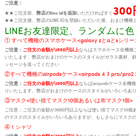
ご注意：
30
★★ご注文前、
弊店のline idを追加
いただければすぐ
★★ご注文後、弊店のLINE IDを登録いただいた後、おまけ
LINEお友達限定、ランダム
① すべて機種のスマホケース<galaxy zとaとsシリーズ、
ご注意：
ご注文の金額が3990円以上
ならばスマホケース全機種
いたします、弊店がおまけのケースのスタイルがガラス素材、
ッセージを送ってください
②すべて機種のairpodsケース<airpods 4 3 pro/pro
ご注意：
ご注文の金額が3990円以上
ならばairpodsケース
りいたします、弊店がおまけのケースのスタイルがいろいろあ
③マスク<使い捨てマスク10個あるいは布マスク1個>
ご注意：ご注文の金額が3990円以上ならば使い捨てマスク10
のマスクのスタイルがいろいろありますが、もしさらにマスク
④ｔシャツ
ご注意：
ご注文の金額が4990円以上
ならばｔシャツご選択可、