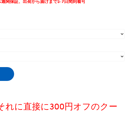
0%通関保証、出荷から届けまで3-7日間到着可
,
ドレス
,
つりスカート
,
かわいい
、それに直接に300円オフのクー