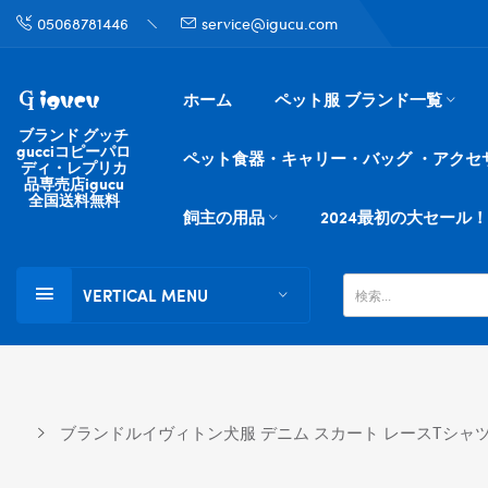
05068781446
service@igucu.com
ホーム
ペット服 ブランド一覧
ブランド グッチ
gucciコピーパロ
ペット食器・キャリー・バッグ ・アクセ
ディ・レプリカ
品専売店igucu
全国送料無料
飼主の用品
2024最初の大セール！
VERTICAL MENU
ブランドルイヴィトン犬服 デニム スカート レースTシャツ 春