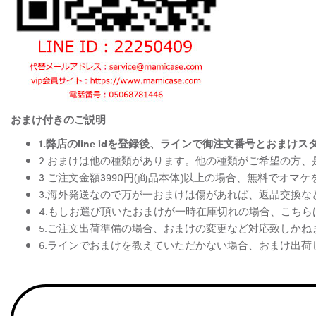
おまけ付きのご説明
1.弊店のline idを登録後、ラインで御注文番号とお
2.おまけは他の種類があります。他の種類がご希望の方
3.ご注文金額3990円(商品本体)以上の場合、無料でオマ
3.海外発送なので万が一おまけは傷があれば、返品交換
4.もしお選び頂いたおまけが一時在庫切れの場合、こち
5.ご注文出荷準備の場合、おまけの変更など対応致しかね
6.ラインでおまけを教えていただかない場合、おまけ出荷