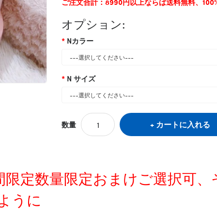
ご注文合計：8990円以上ならば送料無料、10
オプション:
Nカラー
N サイズ
カートに入れる
数量
タグ:
ハイブランド
,
ルイヴィトン
,
ペット洋服
定時間限定数量限定おまけご選択可
ように