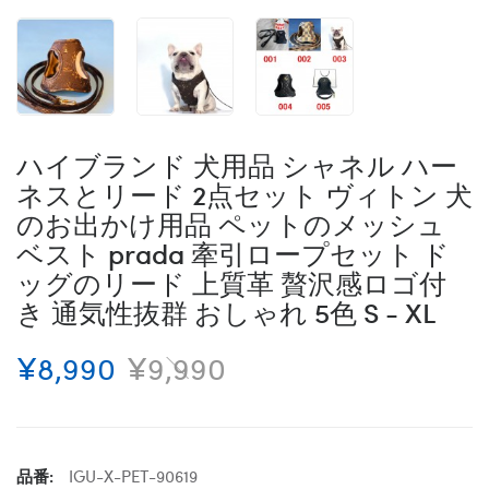
ハイブランド 犬用品 シャネル ハー
ネスとリード 2点セット ヴィトン 犬
のお出かけ用品 ペットのメッシュ
ベスト prada 牽引ロープセット ド
ッグのリード 上質革 贅沢感ロゴ付
き 通気性抜群 おしゃれ 5色 S - XL
¥8,990
¥9,990
品番:
IGU-X-PET-90619