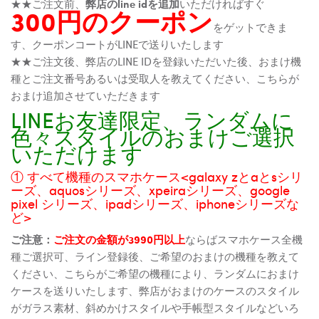
★★ご注文前、
弊店のline idを追加
いただければすぐ
300円のクーポン
をゲットできま
す、クーポンコートがLINEで送りいたします
★★ご注文後、弊店のLINE IDを登録いただいた後、おまけ機
種とご注文番号あるいは受取人を教えてください、こちらが
おまけ追加させていただきます
LINEお友達限定、ランダムに
色々スタイルのおまけご選択
いただけます
① すべて機種のスマホケース<galaxy zとaとsシリ
ーズ、aquosシリーズ、xpeiraシリーズ、google
pixel シリーズ、ipadシリーズ、iphoneシリーズな
ど>
ご注意：
ご注文の金額が3990円以上
ならばスマホケース全機
種ご選択可、ライン登録後、ご希望のおまけの機種を教えて
ください、こちらがご希望の機種により、ランダムにおまけ
ケースを送りいたします、弊店がおまけのケースのスタイル
がガラス素材、斜めかけスタイルや手帳型スタイルなどいろ