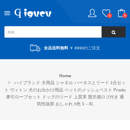
0
0
全品送料無料
￥ 8990のご注文
Home
ハイブランド 犬用品 シャネル ハーネスとリード 2点セッ
ト ヴィトン 犬のお出かけ用品 ペットのメッシュベスト Prada
牽引ロープセット ドッグのリード 上質革 贅沢感ロゴ付き 通
気性抜群 おしゃれ 5色 S - XL