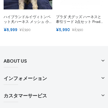
ハイブランドルイヴィトンペ
プラダ 犬グッズ ハーネスと
ット犬ハーネス メッシュ 小
牽引リード 2点セット Prada
中型犬 LV 牽引ロープ 2点セッ
ブランド ペット お出かけ用
¥8,999
¥5,990
¥9,990
¥8,990
ト 通気可調節 猫用 ベスト か
品 ペットのメッシュベスト
わいい ドッグ用ハーネス PU
通気性抜群 牽引ロープセット
レザー 耐久性 子犬用 ソフト
ナイロン耐久性 カッコイイ
メッシュ S - XL
XS S M L XL 小中型ペット
ABOUT US
インフォメーション
カスタマーサービス