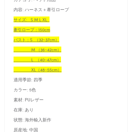
内容: ハーネス＋牽引ロープ
サイズ: S M L XL
牽引ロープ：150cm
バスト：S （32~37cm）
M （36~42cm）
L （40~47cm）
XL（48~55cm）
適用季節: 四季
カラー: 5色
素材: PUレザー
在庫: あり
状態: 海外輸入新作
原産地: 中国