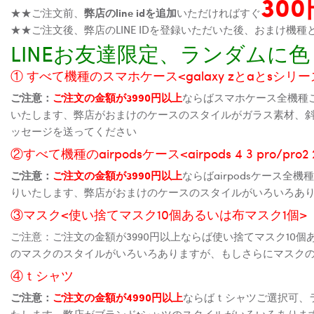
30
★★ご注文前、
弊店のline idを追加
いただければすぐ
★★ご注文後、弊店のLINE IDを登録いただいた後、おまけ
LINEお友達限定、ランダム
① すべて機種のスマホケース<galaxy zとaとsシリーズ、
ご注意：
ご注文の金額が3990円以上
ならばスマホケース全機種
いたします、弊店がおまけのケースのスタイルがガラス素材、
ッセージを送ってください
②すべて機種のairpodsケース<airpods 4 3 pro/pro
ご注意：
ご注文の金額が3990円以上
ならばairpodsケース
りいたします、弊店がおまけのケースのスタイルがいろいろあ
③マスク<使い捨てマスク10個あるいは布マスク1個>
ご注意：ご注文の金額が3990円以上ならば使い捨てマスク10
のマスクのスタイルがいろいろありますが、もしさらにマスク
④ｔシャツ
ご注意：
ご注文の金額が4990円以上
ならばｔシャツご選択可、
たします、弊店がブランドtシャツのスタイルがいろいろありま