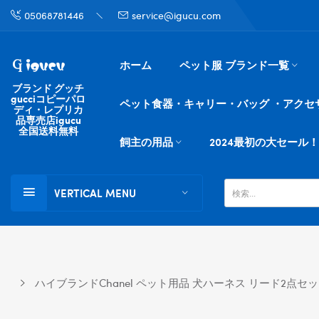
05068781446
service@igucu.com
ホーム
ペット服 ブランド一覧
ブランド グッチ
gucciコピーパロ
ペット食器・キャリー・バッグ ・アクセ
ディ・レプリカ
品専売店igucu
全国送料無料
飼主の用品
2024最初の大セール！
VERTICAL MENU
ハイブランドChanel ペット用品 犬ハーネス リード2点セッ