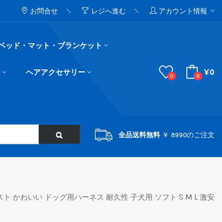
お問合せ
レジへ進む
アカウント情報
ベッド・マット・ブランケット
¥0
ド
ヘアアクセサリー
0
0
全品送料無料
￥ 8990のご注文
ト かわいい ドッグ用ハーネス 耐久性 子犬用 ソフト S M L 激安