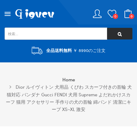
0
0
全品送料無料
￥ 8990のご注文
Home
Dior ルイヴィトン 犬用品 くびわ スカーフ付きの首輪 犬
猫対応 バンダナ Gucci FENDI 犬用 Supreme よだれかけスカ
ーフ 猫用 アクセサリー 手作りの犬の首輪 綿バンド 清潔にキ
ープ XS~XL 激安