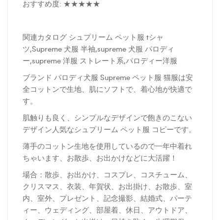
おすすめ度: ★★★★★
関連カタログ シュプリーム ペット服 tシャ
ツ,Supreme 犬服 半袖,supreme 犬服 パロディ
ー,supreme 洋服 ストレート系,パロディー洋服
ブランド パロディ犬服 Supreme ペット服 猫服は安
全コットンで生地、肌にソフトで、着心地が快適で
す。
肌触りも良く、シンプルなデザインで飽きのこない
デザイン人気なシュプリーム ペット服 コピーです。
薄手のコットン生地を使用しているので一年中着れ
ちゃいます、お散歩、お出かけなどに大活躍！
場合：散歩、お出かけ、コスプレ、コスチューム、
クリスマス、衣装、年賀状、お出掛け、お散歩、室
内、室外、プレゼント、記念撮影、結婚式、パーテ
ィー、ウェディング、部屋着、休日、アウトドア、