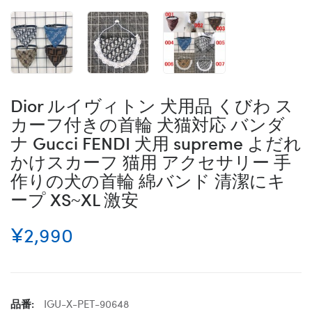
Dior ルイヴィトン 犬用品 くびわ ス
カーフ付きの首輪 犬猫対応 バンダ
ナ Gucci FENDI 犬用 supreme よだれ
かけスカーフ 猫用 アクセサリー 手
作りの犬の首輪 綿バンド 清潔にキ
ープ XS~XL 激安
¥2,990
品番:
IGU-X-PET-90648