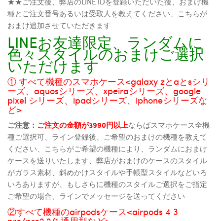
★★ご注文後、弊店のLINE IDを登録いただいた後、おまけ機
種とご注文番号あるいは受取人を教えてください、こちらが
おまけ追加させていただきます
LINEお友達限定、ランダムに
色々スタイルのおまけご選択
いただけます
① すべて機種のスマホケース<galaxy zとaとsシリ
ーズ、aquosシリーズ、xpeiraシリーズ、google
pixel シリーズ、ipadシリーズ、iphoneシリーズな
ど>
ご注意：
ご注文の金額が3990円以上
ならばスマホケース全機
種ご選択可、ライン登録後、ご希望のおまけの機種を教えて
ください、こちらがご希望の機種により、ランダムにおまけ
ケースを送りいたします、弊店がおまけのケースのスタイル
がガラス素材、斜めかけスタイルや手帳型スタイルなどいろ
いろありますが、もしさらに機種のスタイルご選択をご指定
ご希望の場合、ラインでメッセージを送ってください
②すべて機種のairpodsケース<airpods 4 3
pro/pro2 2/1 通用型など>