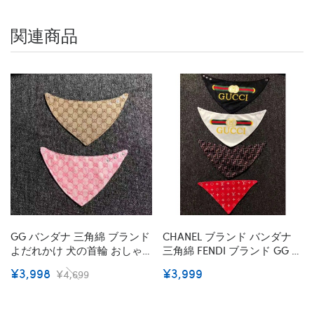
関連商品
GG バンダナ 三角綿 ブランド
CHANEL ブランド バンダナ
よだれかけ 犬の首輪 おしゃ
三角綿 FENDI ブランド GG よ
れ バンダナ 中小子犬 ペット
だれかけ フェンディ 犬の首
¥3,998
¥3,999
¥4,699
用品 スカーフ付き 犬猫対応
輪 LV おしゃれ シャネル バン
テディ チワワ シュナウザー
ダナ フランネル ルイヴィト
S-L
ン 中小子犬 ペット用品 スカ