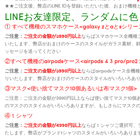
★★ご注文後、弊店のLINE IDを登録いただいた後、おまけ
LINEお友達限定、ランダム
① すべて機種のスマホケース<galaxy zとaとsシリーズ、
ご注意：
ご注文の金額が3990円以上
ならばスマホケース全機種
いたします、弊店がおまけのケースのスタイルがガラス素材、
ッセージを送ってください
②すべて機種のairpodsケース<airpods 4 3 pro/pro
ご注意：
ご注文の金額が3990円以上
ならばairpodsケース
りいたします、弊店がおまけのケースのスタイルがいろいろあ
③マスク<使い捨てマスク10個あるいは布マスク1個>
ご注意：ご注文の金額が3990円以上ならば使い捨てマスク10
のマスクのスタイルがいろいろありますが、もしさらにマスク
④ｔシャツ
ご注意：
ご注文の金額が4990円以上
ならばｔシャツご選択可、
たします、弊店がブランドtシャツのスタイルがいろいろありま