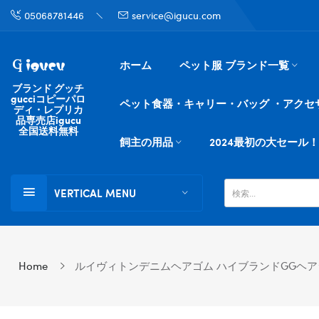
05068781446
service@igucu.com
ホーム
ペット服 ブランド一覧
ブランド グッチ
gucciコピーパロ
ペット食器・キャリー・バッグ ・アクセ
ディ・レプリカ
品専売店igucu
全国送料無料
飼主の用品
2024最初の大セール！
VERTICAL MENU
Home
ルイヴィトンデニムヘアゴム ハイブランドGGヘアシ