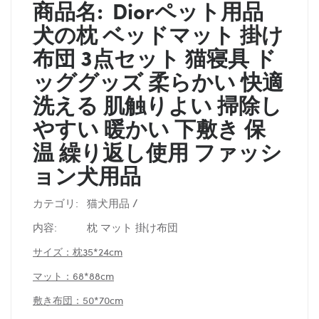
商品名:
Diorペット用品
犬の枕 ベッドマット 掛け
布団 3点セット 猫寝具 ド
ッググッズ 柔らかい 快適
洗える 肌触りよい 掃除し
やすい 暖かい 下敷き 保
温 繰り返し使用 ファッシ
ョン犬用品
カテゴリ: 猫犬用品 /
内容:
枕 マット 掛け布団
サイズ：枕35*24cm
マット：68*88cm
敷き布団：50*70cm