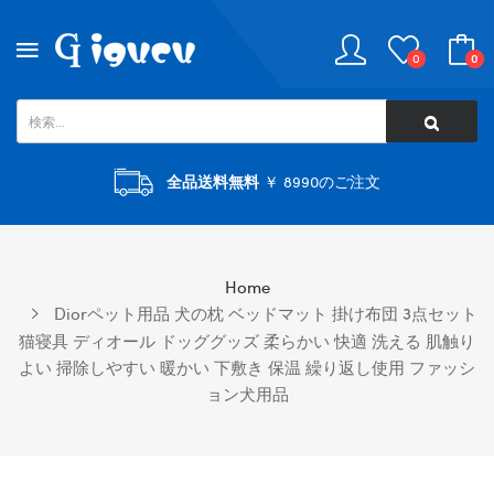
0
0
全品送料無料
￥ 8990のご注文
Home
Diorペット用品 犬の枕 ベッドマット 掛け布団 3点セット
猫寝具 ディオール ドッググッズ 柔らかい 快適 洗える 肌触り
よい 掃除しやすい 暖かい 下敷き 保温 繰り返し使用 ファッシ
ョン犬用品