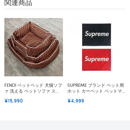
関連商品
FENDI ペットベッド 犬猫ソフ
SUPREME ブランド ペット用
ァ 洗える ペットソファ スー
ホット カーペット ペットマ
パー ペット用品 角型 ふわふ
ット シュプリーム 撥水 滑り
¥15,990
¥4,999
わ ベッド角型 Ｍサイズ フェ
防止 オックスフォード生地
ンディ柄 犬 ベッド角型 ルイ
保護マット 65x50cm 3mm ゲ
ヴィトン 模様 GG かわいい
ル+スポンジ製 1.5kg 床に吸着
冬暖か コピー
ズレない 犬を守る 洗濯可能
消臭