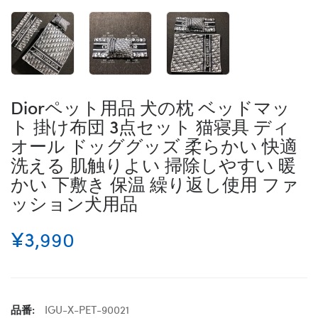
Diorペット用品 犬の枕 ベッドマッ
ト 掛け布団 3点セット 猫寝具 ディ
オール ドッググッズ 柔らかい 快適
洗える 肌触りよい 掃除しやすい 暖
かい 下敷き 保温 繰り返し使用 ファ
ッション犬用品
¥3,990
品番:
IGU-X-PET-90021