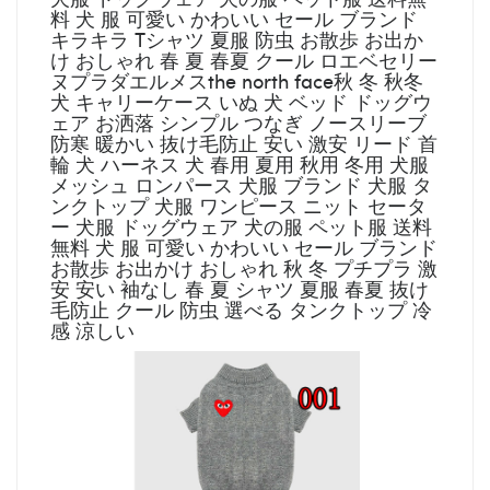
料 犬 服 可愛い かわいい セール ブランド
キラキラ Tシャツ 夏服 防虫 お散歩 お出か
け おしゃれ 春 夏 春夏 クール ロエベセリー
ヌプラダエルメスthe north face秋 冬 秋冬
犬 キャリーケース いぬ 犬 ベッド ドッグウ
ェア お洒落 シンプル つなぎ ノースリーブ
防寒 暖かい 抜け毛防止 安い 激安 リード 首
輪 犬 ハーネス 犬 春用 夏用 秋用 冬用 犬服
メッシュ ロンパース 犬服 ブランド 犬服 タ
ンクトップ 犬服 ワンピース ニット セータ
ー 犬服 ドッグウェア 犬の服 ペット服 送料
無料 犬 服 可愛い かわいい セール ブランド
お散歩 お出かけ おしゃれ 秋 冬 プチプラ 激
安 安い 袖なし 春 夏 シャツ 夏服 春夏 抜け
毛防止 クール 防虫 選べる タンクトップ 冷
感 涼しい