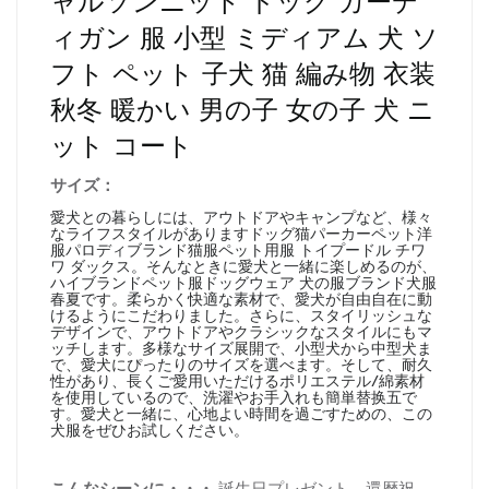
ャルソンニット ドッグ カーデ
ィガン 服 小型 ミディアム 犬 ソ
フト ペット 子犬 猫 編み物 衣装
秋冬 暖かい 男の子 女の子 犬 ニ
ット コート
サイズ：
愛犬との暮らしには、アウトドアやキャンプなど、様々
なライフスタイルがありますドッグ猫パーカーペット洋
服パロディブランド猫服ペット用服 トイプードル チワ
ワ ダックス。そんなときに愛犬と一緒に楽しめるのが、
ハイブランドペット服ドッグウェア 犬の服ブランド犬服
春夏です。柔らかく快適な素材で、愛犬が自由自在に動
けるようにこだわりました。さらに、スタイリッシュな
デザインで、アウトドアやクラシックなスタイルにもマ
ッチします。多様なサイズ展開で、小型犬から中型犬ま
で、愛犬にぴったりのサイズを選べます。そして、耐久
性があり、長くご愛用いただけるポリエステル/綿素材
を使用しているので、洗濯やお手入れも簡単替换五で
す。愛犬と一緒に、心地よい時間を過ごすための、この
犬服をぜひお試しください。
こんなシーンに・・・
誕生日プレゼント、還暦祝