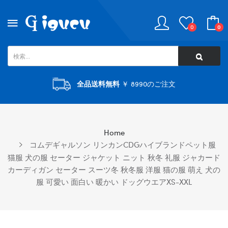
0
0
全品送料無料
￥ 8990のご注文
Home
コムデギャルソン リンカンCDGハイブランドペット服
猫服 犬の服 セーター ジャケット ニット 秋冬 礼服 ジャカード
カーディガン セーター スーツ冬 秋冬服 洋服 猫の服 萌え 犬の
服 可愛い 面白い 暖かい ドッグウエアXS-XXL