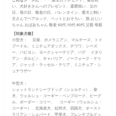
い、犬好きさんへのプレゼント、還暦祝い、父の
日、母の日、敬老の日、バレンタイン、愛犬と飼い
主さんでペアルック、ペットとおそろい、孫 おじい
ちゃん おばあちゃん 敬老 60代 70代 80代 父親 母親
【対象犬種】
小型犬： 豆柴、ポメラニアン、マルチーズ、トイ
プードル、ミニチュアダックス、チワワ、シーズ
ー、パピヨン、ヨークシャーテリア、パグ イタリ
アン・ボルピノ、キャバリア、ノーフォーク・テリ
ア、ジャック・ラッセル・テリア、ミニチュア・シ
ュナウザー
中型犬：
シェットランドシープドッグ（シェルティ）、柴
犬、ウェルシュ・コーギー・ペンブローク、ビーグ
ル、ボーダー・コリー、 コーギー（ウェルシュ・
コーギー）、北海道犬、紀州犬、四国犬、オースト
ラリアン・シェパード、甲斐犬、フレンチブルドッ