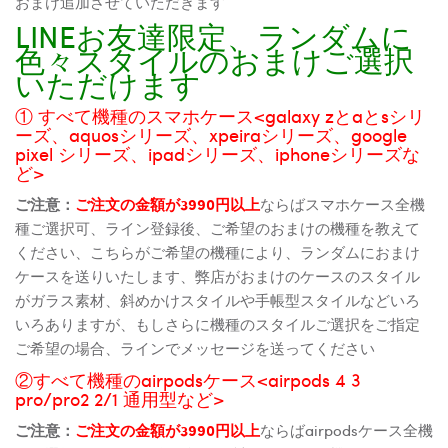
おまけ追加させていただきます
LINEお友達限定、ランダムに
色々スタイルのおまけご選択
いただけます
① すべて機種のスマホケース<galaxy zとaとsシリ
ーズ、aquosシリーズ、xpeiraシリーズ、google
pixel シリーズ、ipadシリーズ、iphoneシリーズな
ど>
ご注意：
ご注文の金額が3990円以上
ならばスマホケース全機
種ご選択可、ライン登録後、ご希望のおまけの機種を教えて
ください、こちらがご希望の機種により、ランダムにおまけ
ケースを送りいたします、弊店がおまけのケースのスタイル
がガラス素材、斜めかけスタイルや手帳型スタイルなどいろ
いろありますが、もしさらに機種のスタイルご選択をご指定
ご希望の場合、ラインでメッセージを送ってください
②すべて機種のairpodsケース<airpods 4 3
pro/pro2 2/1 通用型など>
ご注意：
ご注文の金額が3990円以上
ならばairpodsケース全機