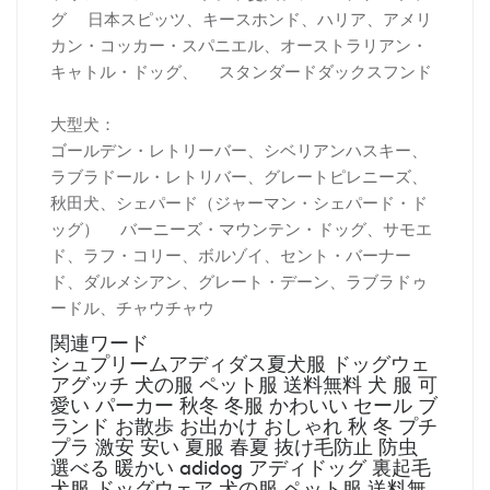
グ 日本スピッツ、キースホンド、ハリア、アメリ
カン・コッカー・スパニエル、オーストラリアン・
キャトル・ドッグ、 スタンダードダックスフンド
大型犬：
ゴールデン・レトリーバー、シベリアンハスキー、
ラブラドール・レトリバー、グレートピレニーズ、
秋田犬、シェパード（ジャーマン・シェパード・ド
ッグ） バーニーズ・マウンテン・ドッグ、サモエ
ド、ラフ・コリー、ボルゾイ、セント・バーナー
ド、ダルメシアン、グレート・デーン、ラブラドゥ
ードル、チャウチャウ
関連ワード
シュプリームアディダス夏犬服 ドッグウェ
アグッチ 犬の服 ペット服 送料無料 犬 服 可
愛い パーカー 秋冬 冬服 かわいい セール ブ
ランド お散歩 お出かけ おしゃれ 秋 冬 プチ
プラ 激安 安い 夏服 春夏 抜け毛防止 防虫
選べる 暖かい adidog アディドッグ 裏起毛
犬服 ドッグウェア 犬の服 ペット服 送料無