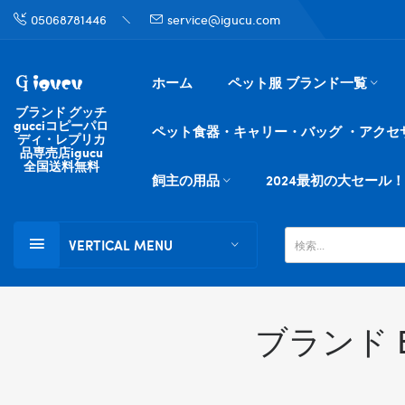
05068781446
service@igucu.com
ホーム
ペット服 ブランド一覧
ブランド グッチ
gucciコピーパロ
ペット食器・キャリー・バッグ ・アクセ
ディ・レプリカ
品専売店igucu
全国送料無料
飼主の用品
2024最初の大セール！
VERTICAL MENU
ブランド 