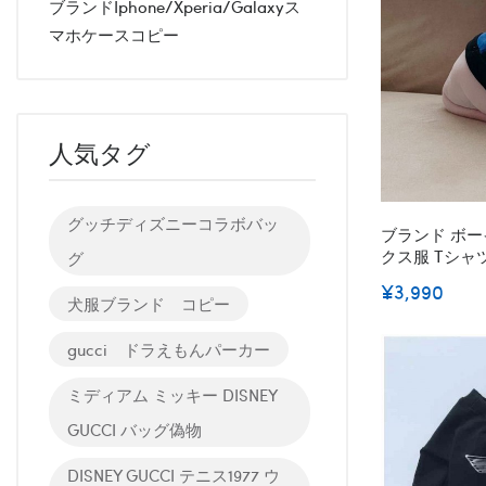
ブランドiphone/xperia/galaxyス
マホケースコピー
人気タグ
グッチディズニーコラボバッ
ブランド ボー
クス服 Tシャツ 
グ
綿コート デボ
¥3,990
っこいい 暖か
犬服ブランド コピー
ファッション
gucci ドラえもんパーカー
ミディアム ミッキー DISNEY
GUCCI バッグ偽物
DISNEY GUCCI テニス1977 ウ