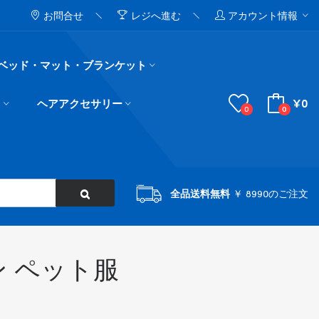
お問合せ
レジへ進む
アカウント情報
ベッド・マット・ブランケット
¥0
ド
ヘアアクセサリー
0
0
全品送料無料
￥ 8990のご注文
ン ペット服