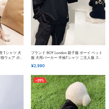
用 Tシャツ 犬
ブランド BOY London 親子服 ボーイ ペット
 猫ウェア ボー
服 犬用パーカー 半袖tシャツ ご主人服 スウ
カッコイイ肌を
ェット トレーナーシャツ オシャレな箔押し
¥2,990
け服 S M L
柄 ペット洋服 ペアルック かわいい お出かけ
着 ファッション ブラック
-25%