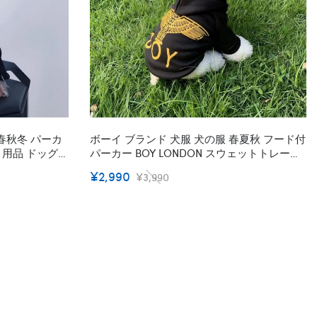
春秋冬 パーカ
ボーイ ブランド 犬服 犬の服 春夏秋 フード付
ット用品 ドッグウ
パーカー BOY LONDON スウェットトレーナ
ー スウェットパーカー 防寒 暖かい ワンコ服
¥2,990
¥3,990
猫服 かっこいい 流行り ファッション XS~2XL
着心地よい 日焼け止め