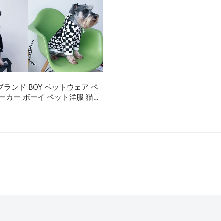
ランド BOY ペットウェア ペ
ーカー ボーイ ペット洋服 猫服
かい 脱毛保護 子猫 小型犬 秋冬
毛 暖かい 両足 犬服ペット 長袖
い 激安