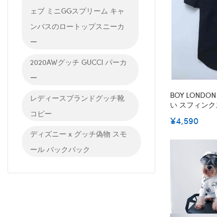
ェブ ミニGGスプリーム キャ
ンバスのロートップスニーカ
ー
2020AWグッチ GUCCI パーカ
ー
BOY LONDON 薄手 ペット用 
レディースブランドグッチ靴
い スフィンク
コピー
イロンドンブラ
¥4,590
コイイ 防寒 
ディズニー x グッチ偽物 スモ
ール バックパック