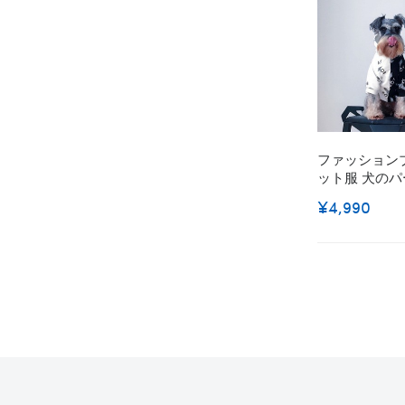
ファッションブ
ット服 犬のパ
フード付き 暖
¥4,990
服 防寒 裏起
シャツ かわい