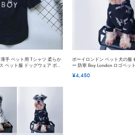
Tシャツ 柔らか
ボーイロンドン ペット犬の服 
ス ペット服 ドッグウェア ボー
ー 防寒 Boy London ロゴペ
ンド 白 黒 小型ペット カッ
ェア 愛犬愛猫服 Tシャツ 犬用コート 秋冬服
¥4,450
個性的 愛犬愛猫グッズ コピー
人気 白 黒 可愛い