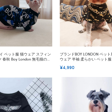
イ ペット服 猫ウェア スフィン
ブランドBOY LONDON ペット
春秋 Boy London 無毛猫の中
ウェア 半袖 柔らかい ペット服
ンレックス用 定番の英字柄 か
イロンドン 黒 小中型ペット 
¥4,990
い 中綿入り ボタン式 着脱安い
保護 個性的 愛犬愛猫グッズ 日よ
 着心地よい
XL