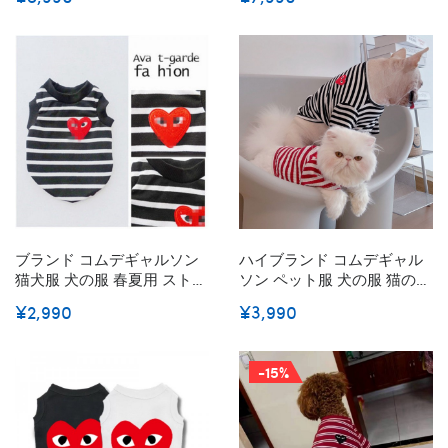
ェア激安パロディペット服
アブランド犬用tシャツ通気
秋冬暖かい
性
ブランド コムデギャルソン
ハイブランド コムデギャル
猫犬服 犬の服 春夏用 ストラ
ソン ペット服 犬の服 猫のT
イプ柄 タンクトップ CDG犬
シャツ CDG わんちゃんの洋
¥2,990
¥3,990
服 ペットウェア ドッグベス
服 経典ストライプのTシャツ
ト ペット服 Tシャツ XS - XL
定番の心目柄 ファッション
薄手 通気性抜群 おしゃれ お
綿製 シンプル 弾力性シャツ
-15%
出かけ服
潮流 猫ウェア XS - 2XL