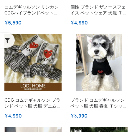
コムデギャルソン リンカン
個性 ブランド ザノースフェ
CDGハイブランドペット服
イス ペットウェア 犬服 Ｔシ
猫服 犬の服 セーター ジャケ
ャツ The North Faceコラボ
¥5,590
¥4,990
ット ニット 秋冬 礼服 ジャ
CDG ペット服 猫服 パーカー
カード カーディガン セータ
春秋 通気性 小中型犬 ファッ
ー スーツ冬 秋冬服 洋服 猫
ション 変身服 洋服 カッコイ
の服 萌え 犬の服 可愛い 面
イ ロゴ付き 高級感
白い 暖かい ドッグウエア
XS-XXL
CDG コムデギャルソン ブラ
ブランド コムデギャルソン
ンド ペット服 犬服 デニム
ペット服 犬服 春夏 Ｔシャツ
ワンピース 犬用スカート 春
CDGドッグ 丸首半袖 ハート
¥4,990
¥3,990
夏秋 お姫様 ドレス 中小型犬
の柄 LV ペット服 猫の服 シ
ドッグウェア 可愛い 女の子
ンプル 上質コットン製 ドッ
プリンセススカート ペット
グウェア 犬猫用 通気性 お散