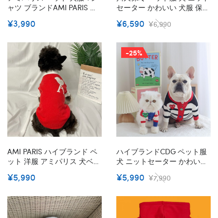
ャツ ブランドAMI PARIS 犬
セーター かわいい 犬服 保温
服 猫の半袖シャツ ペットの
ドッグウェア おしゃれ 心目
¥3,990
¥6,590
¥6,990
春夏秋シャツ 流行りハート
柄 ペットコート ボタン付き
柄 流行り わんちゃんの上着
着安い 猫服 ファッション ワ
おしゃれ T-シャツ 半袖 猫服
ッペン付き 犬 洋服 お散歩
-25%
S~2XL 中小型ペット 激安
AMI PARIS ハイブランド ペ
ハイブランドCDG ペット服
ット 洋服 アミパリス 犬ベス
犬 ニットセーター かわいい
トセーター カレッジスタイ
犬のカーディガン 保温 川久
¥5,990
¥5,990
¥7,990
ル 白いシャツ 畳に着る 冬の
保玲ドッグウェア おしゃれ
温かい犬の服 かっこいい 暖
心目柄 ストライプ ボタン付
かい ファッション犬の秋冬
き 着こなしやすい 猫服 ファ
服 ルームウェア 小大型ペッ
ッション 犬 洋服 お散歩 2色