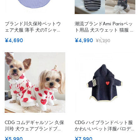
ブランド川久保玲ペットウ
潮流ブランドAmi Parisペッ
ェア犬服 薄手 犬のtシャツ
ト用品 犬スウェット 猫服 T
チャンピオン個性心目柄 猫
シャツ わんちゃんの洋服 経
¥4,690
¥4,990
¥5,290
服 ペット服 シンプル ハンサ
典ストライプのTシャツ ハー
ム 春秋 犬用ポロシャツ 猫服
ト柄 ファッション 綿製 シン
ドッグウェア 両足 お出かけ
プル 弾力性シャツ キュート
服
猫ウェア XS - 2XL
CDG コムデギャルソン 久保
CDG ハイブランドペット服
川玲 犬ウェアブランドブラ
かわいいペット洋服パロデ
ンド犬用洋服パロディ犬ウ
ィブランド犬服ペットウェ
¥5,990
¥7,990