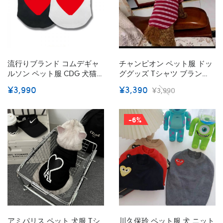
流行りブランド コムデギャ
チャンピオン ペット服 ドッ
ルソン ペット服 CDG 犬猫パ
ググッズ Tシャツ ブランド
ーカー ドッグtシャツ 暖か
CDG 犬服 トレーナーシャツ
¥3,990
¥3,390
¥3,990
い コットン製 犬秋冬服 フー
猫服 ペット洋服 Tシャツ 春
ド付き 定番の心目柄 半袖シ
秋スウェットシャツ わんち
ャツ 夏のベスト 猫のチョッ
ゃんウェア 韓系 T-シャツ 両
-6%
キ 通気性 高い かわいい 小
足 犬tシャツ XS~XL 激安
中大型ペット 2XS - 3XL
アミパリス ペット 犬服 Tシ
川久保玲 ペット服 犬 ニット