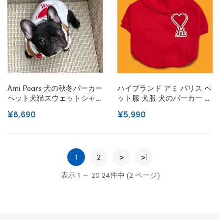
ト
XS - 2XL
Ami Pears 犬の秋冬パーカー
ハイブランド アミ パリス ペ
ペット犬猫スウェットシャ
ット服 犬服 犬のパーカー 裏
ツ 犬服 暖かい ハイブランド
起毛 かわいい Ami Paris 猫
¥8,690
¥5,990
ペット洋服 流行りハート柄
トレーナーシャツ 厚手 暖か
かっこいい ドッグウェア ボ
い フード付き オーバーオー
ックス お出かけ服 防寒服 T
ル 防寒ウェア 秋冬向け 犬の
シャツ 厚手トレーナーシャ
洋服 小型犬 大型犬 超大型犬
ツ XS~2XL 小中大型ペット
1
2
>
>|
表示 1 ～ 20 24件中 (2 ページ)