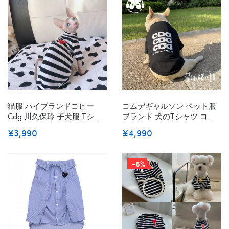
服 犬洋服 猫服 ワンちゃん
歩お出かけ服 S~2XL
猫服 ハイブランドコピー
コムデギャルソン ペット服
Cdg 川久保玲 子犬服 Tシャ
ブランド 犬のTシャツ コス
ツ 無毛猫スフィンクスの服
チューム CDG ペットスウェ
¥3,990
¥4,990
激安 ペット洋服 Tシャツ ス
ットシャツ 通気性抜群ベス
ウェットシャツ 猫ウェア 韓
トトップス 犬服 子犬春/夏/
国 T-シャツ 両足 犬tシャツ
秋クールな服装 黒白 シンプ
-6%
ボーダー柄 春夏ウェア XS -
ル 潮流 S - 2XL
3XL