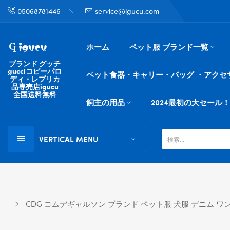
05068781446
service@igucu.com
ホーム
ペット服 ブランド一覧
ブランド グッチ
gucciコピーパロ
ペット食器・キャリー・バッグ ・アクセ
ディ・レプリカ
品専売店igucu
全国送料無料
飼主の用品
2024最初の大セール！
VERTICAL MENU
CDG コムデギャルソン ブランド ペット服 犬服 デニム ワ