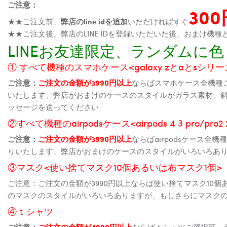
ご注意：
30
★★ご注文前、
弊店のline idを追加
いただければすぐ
★★ご注文後、弊店のLINE IDを登録いただいた後、おまけ
LINEお友達限定、ランダム
① すべて機種のスマホケース<galaxy zとaとsシリーズ、
ご注意：
ご注文の金額が3990円以上
ならばスマホケース全機種
いたします、弊店がおまけのケースのスタイルがガラス素材、
ッセージを送ってください
②すべて機種のairpodsケース<airpods 4 3 pro/pro
ご注意：
ご注文の金額が3990円以上
ならばairpodsケース
りいたします、弊店がおまけのケースのスタイルがいろいろあ
③マスク<使い捨てマスク10個あるいは布マスク1個>
ご注意：ご注文の金額が3990円以上ならば使い捨てマスク10
のマスクのスタイルがいろいろありますが、もしさらにマスク
④ｔシャツ
ご注意：
ご注文の金額が4990円以上
ならばｔシャツご選択可、