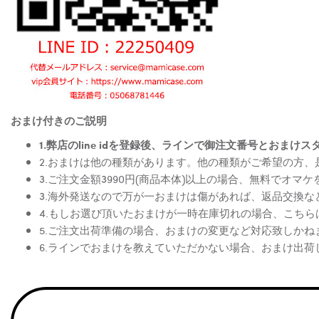
おまけ付きのご説明
1.弊店のline idを登録後、ラインで御注文番号とお
2.おまけは他の種類があります。他の種類がご希望の方
3.ご注文金額3990円(商品本体)以上の場合、無料でオマ
3.海外発送なので万が一おまけは傷があれば、返品交換
4.もしお選び頂いたおまけが一時在庫切れの場合、こち
5.ご注文出荷準備の場合、おまけの変更など対応致しかね
6.ラインでおまけを教えていただかない場合、おまけ出荷