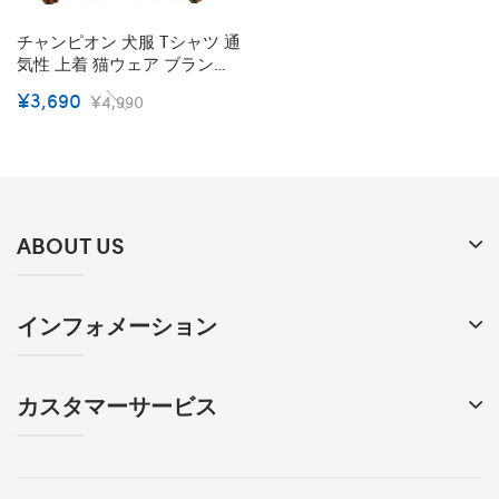
チャンピオン 犬服 Tシャツ 通
気性 上着 猫ウェア ブランド
Champion ペット洋服 春夏ド
¥3,690
¥4,990
ッグウェア ボックス ペット
服 ロゴtシャツ ホワイト/レ
ッド/ブラック 韓国 通販 T-シ
ャツ 半袖 猫服 S~XL
ABOUT US
インフォメーション
カスタマーサービス