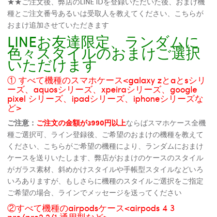
★★ご注文後、弊店のLINE IDを登録いただいた後、おまけ機
種とご注文番号あるいは受取人を教えてください、こちらが
おまけ追加させていただきます
LINEお友達限定、ランダムに
色々スタイルのおまけご選択
いただけます
① すべて機種のスマホケース<galaxy zとaとsシリ
ーズ、aquosシリーズ、xpeiraシリーズ、google
pixel シリーズ、ipadシリーズ、iphoneシリーズな
ど>
ご注意：
ご注文の金額が3990円以上
ならばスマホケース全機
種ご選択可、ライン登録後、ご希望のおまけの機種を教えて
ください、こちらがご希望の機種により、ランダムにおまけ
ケースを送りいたします、弊店がおまけのケースのスタイル
がガラス素材、斜めかけスタイルや手帳型スタイルなどいろ
いろありますが、もしさらに機種のスタイルご選択をご指定
ご希望の場合、ラインでメッセージを送ってください
②すべて機種のairpodsケース<airpods 4 3
pro/pro2 2/1 通用型など>