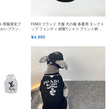
ット用服激安ブ
FENDI ブランド 犬服 犬の服 春夏用 タンクト
暖かいブランド
ップ フェンディ 綿製tシャツ プリント柄 薄
手 犬 服 ペットウェア ドッグウェア ペット服
¥4,990
Tシャツ 半袖 お出掛け 猫服 わんこ用 にゃん
こ用 小中大型ペット S~2XL