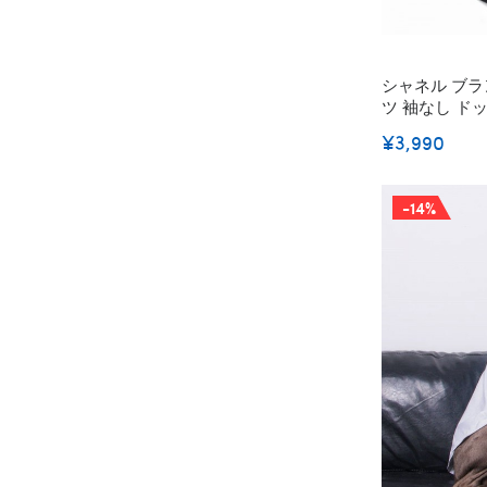
シャネル ブラ
ツ 袖なし ドッ
ペット洋服 猫犬ベ
¥3,990
LOGO プリ
服 激安 おしゃれ
-14%