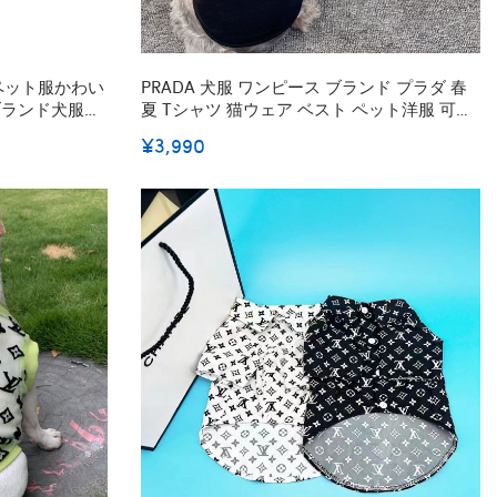
ペット服かわい
PRADA 犬服 ワンピース ブランド プラダ 春
ブランド犬服春
夏 Tシャツ 猫ウェア ベスト ペット洋服 可愛
い タンクトップ 15カラー 日焼き防ぐ 通気性
¥3,990
コットン 猫用 犬洋服 小型犬 中型犬 ファッシ
ョン お散歩 お出掛け 着物 記念撮影 XS~2XL