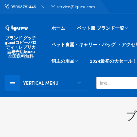
05068781446
service@igucu.com
ホーム
ペット服 ブランド一覧
ブランド グッチ
gucciコピーパロ
ペット食器・キャリー・バッグ ・アクセ
ディ・レプリカ
品専売店igucu
全国送料無料
飼主の用品
2024最初の大セール！
VERTICAL MENU
ブ