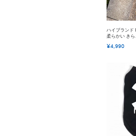
ハイブランド 
柔らかい きら
ット用 個性ウ
¥4,990
トン ホワイト 黒色 小型ペット カッコイイ 個
性的 春夏シャツ 