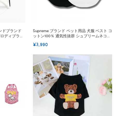
ランドブランド
Supreme ブランド ペット用品 犬服 ベスト コ
パロディブラン
ットン100％ 通気性抜群 シュプリームネコの
チョッキ 夏秋向け 薄手猫服 柔らかい 快適 ペ
¥3,990
ットの無袖シャツ 脱毛保護 おしゃれ かわい
い洋服 小中大型ペット M - 3XL