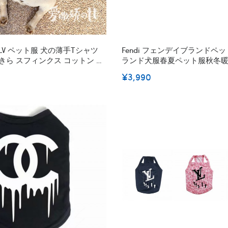
LV ペット服 犬の薄手Tシャツ
Fendi フェンデイブランドペ
きら スフィンクス コットン ペ
ランド犬服春夏ペット服秋冬
サギ柄 ドッグウェア ルイヴィ
猫服ペット用
¥3,990
S - 2XL