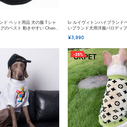
ンド ペット用品 犬の服 Tシャ
Lv ルイヴィトンハイブランド
グのベスト 動きやすい Chanel
いブランド犬用洋服パロディ
スト 猫服 犬服 可愛い
夏ペット服秋冬暖かい
¥3,990
ント ロゴ入り オシャレ 小中型犬
 S~2XL
-25%