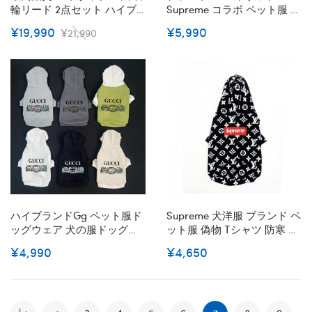
輪リード 2点セット ハイブ
Supreme コラボ ペット服 犬
ランド Lv 犬の首輪 革の犬の
服 猫の服 パーカー フード付
¥19,990
¥5,990
¥21,990
首輪 ペット用品 経典モノグ
き 犬用スウェットシャツ 猫
ラム 精緻工芸 おしゃれ 贅沢
のコート コットン製 ドッグ
感 牽引ロープ 耐久性 ファッ
ウェア 春秋服 ファッション
ション 快適 調整可能 小中大
英字柄 かわいい 柔らかい 着
型犬
心地よい 小中型犬服 猫服 脱
毛保護 お散歩 お出かけ
XS~2XL 激安
ハイブランドgg ペット服ド
Supreme 犬洋服 ブランド ペ
ッグウェア 犬の服ドッグ猫
ット服 偽物 Tシャツ 防寒 コ
パーカーペット洋服パロデ
ート 犬用 シュプリーム パ
¥4,990
¥4,650
ィブランド犬用tシャツ通気
ーカー ドッグウェア 春秋冬
性ブランド犬服 春秋冬
服 英字柄 フード付き 可愛い
柔らかい ファッション 小中
型犬服 猫服 ペット用品 脱毛