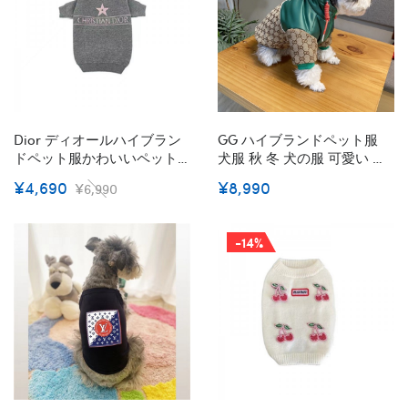
Dior ディオールハイブラン
GG ハイブランドペット服
ドペット服かわいいペット
犬服 秋 冬 犬の服 可愛い 中
洋服パロディハイブランド
綿ジャケット 前開き ファス
¥4,690
¥8,990
¥6,990
犬の服かわいいブランド猫
ナー ダウン風ジャケット コ
服ペット用
ート 暖かい 猫服 防寒 ドッ
グウェア ペット服 ワンコ服
-14%
小型犬 中型犬