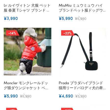
Lv ルイヴィトン 犬服 ペット
MiuMiu ミュウミュウ ハイ
服 春夏 Tシャツ ブランド ド
ブランドペット服ドッグウ
ッグウェア 通気性 薄手 ベス
ェア 犬の服ブランド犬服ペ
¥3,990
¥5,990
¥6,990
ト パジャマ カップ ル服 ス
ットウェア お散歩 お出かけ
ポーツ服 タンクトップ クー
犬ウェアブランド 小型犬 パ
ルベスト 犬の服 犬猫洋服 柔
ピーブランド犬用洋服パロ
-14%
-22%
らかい 綿製 人気 仮装 ファ
ディブランドペット用服激
ッション
安
Moncler モンクレールドッ
Prada プラダハイブランド
グ猫ダウンジャケット ペッ
猫用リードパロディ犬の牽
ト秋冬服パロディ ブランド
引ロープ激安プラダペット
¥5,990
¥4,690
¥6,990
¥5,990
犬服 防寒 ペットウェア お散
用リードブランドハイブラ
歩 お出かけ 暖かい犬ウェア
ンド犬のリード 革製
ブランド 小型犬 パピーブラ