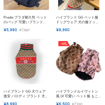
Prada プラダ耐久性 ペット
ハイブランド GG ペット服
のバッグ 可愛いブランドプ
ドッグウェア 犬の服ドッグ
ラダリードハーネスパロデ
猫パーカーペット洋服パロ
¥5,990
¥8,990
¥7,990
ィ小型ペット用服リードハ
ディブランドペット用服激
ーネス気質のある犬用ミニ
安ハイブランド犬の服かわ
バッグ ペットのリードハー
いい
-11%
ネス 小型ペット用
ハイブランド GG 犬ウェア
ハイブランドルイヴィトン
激安 パロディ ブランド 犬用
風 LV 可愛い ペット服 もこ
ジャケット 中綿コート 通気
もこ 秋冬 犬服 コート ジャ
¥8,990
¥6,500
¥7,290