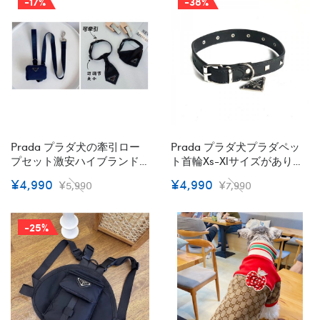
-17%
-38%
ンドペット用服激安ハイブ
ランド犬の服かわいい
Prada プラダ犬の牽引ロー
Prada プラダ犬プラダペッ
プセット激安ハイブランド
ト首輪xs-Xlサイズがあり激
ペット散歩用グッズブラン
安ハイブランド革性高品質
¥4,990
¥4,990
¥5,990
¥7,990
ドペット首輪ハーネスセッ
犬の首輪 犬グッズパロディ
ト通気性犬用リード耐久性
犬用首輪 調整可耐久性 ファ
ファッション
ッション
-25%