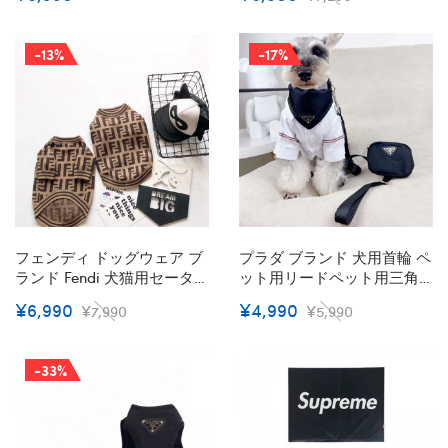
性 ハイブランド 犬の服 かわ
ケット ドッグウェア パーカ
いい ブランド猫服ペット用
ー ふわふわ 厚い 防寒 保温
服 秋冬
猫服 高品質 経典モノグラム
-13%
-17%
柄 かわいい 洋服
フェンディ ドッグウェア ブ
プラダ ブランド 犬用首輪 ペ
ランド Fendi 犬猫用セーター
ット用リードペット用三角
モンスター FF柄 おでかけコ
スカーフ 首輪 Prada 犬用よ
¥6,990
¥4,990
¥7,990
¥5,990
ート ふわふわ 冬 暖かい ペ
だれかけ 3点セット ハイブ
ット洋服 犬服 ネコウェア か
ランドペット散歩用グッズ
わいい おしゃれ コピー
ブランドペット首輪 牽引ロ
-33%
ープ セット 通気性 ファッシ
ョン