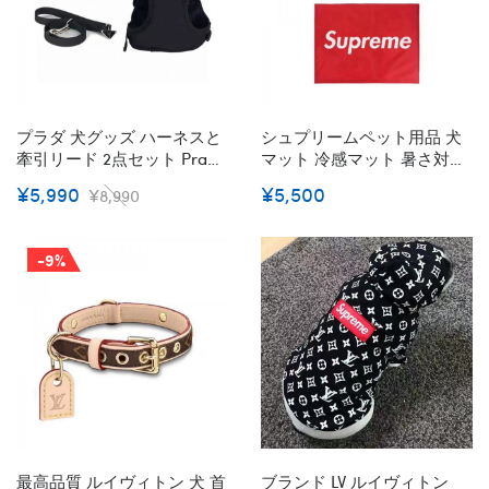
プラダ 犬グッズ ハーネスと
シュプリームペット用品 犬
牽引リード 2点セット Prada
マット 冷感マット 暑さ対策
ブランド ペット お出かけ用
Supreme ベッドマット 四季
¥5,990
¥5,500
¥8,990
品 ペットのメッシュベスト
適応 おしゃれ パッド 耐久性
通気性抜群 牽引ロープセッ
丈夫 防水 洗える 遊び 寝む
ト ナイロン耐久性 カッコイ
猫 犬用 トイレシート クリア
-9%
イ XS S M L XL 小中型ペット
最高品質 ルイヴィトン 犬 首
ブランド LV ルイヴィトン