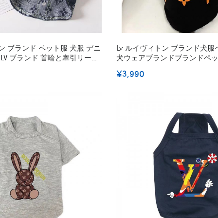
トン ブランド ペット服 犬服 デニ
Lv ルイヴィトン ブランド犬
 LV ブランド 首輪と牽引リード
犬ウェアブランドブランドペ
ート 春夏秋 お姫様 ドレス 中
ウェア激安パロディ
¥3,990
ススカート ペット服 犬洋服 猫