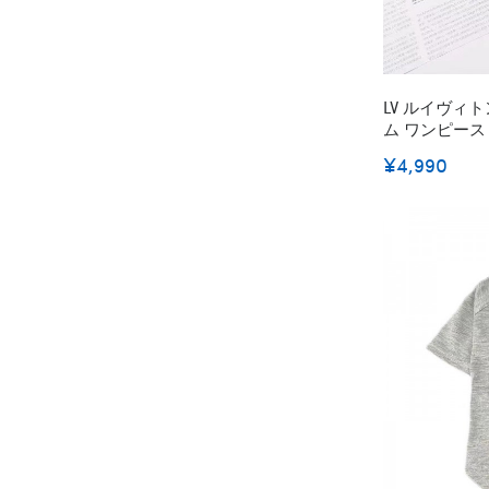
LV ルイヴィ
ム ワンピース
犬用デニムスカ
¥4,990
小型犬 Dリング付き ドッグウェア 可愛い 女
の子 プリンセ
服 ワンちゃん