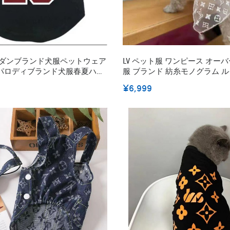
ジョーダンブランド犬服ペットウェア
LV ペット服 ワンピース オーバーオール 犬猫
パロディブランド犬服春夏ハイ
服 ブランド 紡糸モノグラム 
服かわいい
フォン 可愛い コンドン プード
¥6,999
気性抜群 小型/超小型犬/子犬 L
犬愛猫グッズ オシャレ コピ