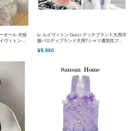
Lv ルイヴィトン Gucci グッチブランド犬用洋
ルイヴィトン シ
服パロディブランド犬用tシャツ通気性ブラ
ル 犬ねこ服 通
ンド犬服春夏ハイブランド犬の服かわいい
¥6,990
V ブランド 愛
ー