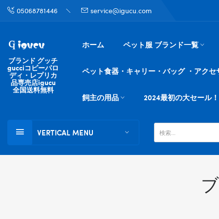
05068781446
service@igucu.com
ホーム
ペット服 ブランド一覧
ブランド グッチ
gucciコピーパロ
ペット食器・キャリー・バッグ ・アクセ
ディ・レプリカ
品専売店igucu
全国送料無料
飼主の用品
2024最初の大セール！
VERTICAL MENU
ブ