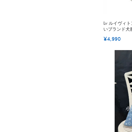
Lv ルイヴィ
いブランド犬
服パロディブ
¥4,990