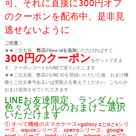
可、それに直接に300円オフ
のクーポンを配布中、是非見
逃せないように
ご注意：
★★ご注文前、
弊店のline idを追加
いただければすぐ
300円のクーポン
をゲットできま
す、クーポンコートがLINEで送りいたします
★★ご注文後、弊店のLINE IDを登録いただいた後、おまけ機
種とご注文番号あるいは受取人を教えてください、こちらが
おまけ追加させていただきます
LINEお友達限定、ランダムに
色々スタイルのおまけご選択
いただけます
① すべて機種のスマホケース<galaxy zとaとsシリ
ーズ、aquosシリーズ、xpeiraシリーズ、google
pixel シリーズ、ipadシリーズ、iphoneシリーズな