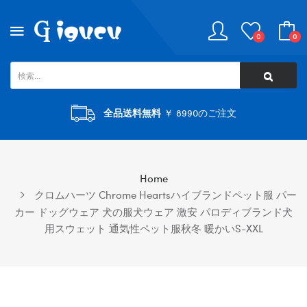
0
0
全品送料無料
￥ 8990のご注文
Home
クロムハーツ Chrome Heartsハイブランドペット服 パー
カー ドッグウェア 犬の服犬ウェア 激安 パロディブランド犬
用スウェット 通気性ペット服秋冬 暖かいS-XXL