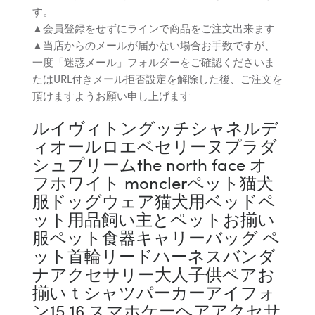
す。
▲会員登録をせずにラインで商品をご注文出来ます
▲当店からのメールが届かない場合お手数ですが、
一度「迷惑メール」フォルダーをご確認くださいま
たはURL付きメール拒否設定を解除した後、ご注文を
頂けますようお願い申し上げます
ルイヴィトングッチシャネルデ
ィオールロエベセリーヌプラダ
シュプリームthe north face オ
フホワイト monclerペット猫犬
服ドッグウェア猫犬用ベッドペ
ット用品飼い主とペットお揃い
服ペット食器キャリーバッグ ペ
ット首輪リードハーネスバンダ
ナアクセサリー大人子供ペアお
揃いｔシャツパーカーアイフォ
ン15 16 スマホケーヘアアクセサ