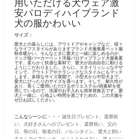
用いただける犬ウェア激
安パロディハイブランド
犬の服かわいい
サイズ：
愛犬との暮らしには、アウトドアやキャンプなど、様々
なライフスタイルがありますブランド犬服春夏ペット服
秋冬暖かい。そんなときに愛犬と一緒に楽しめるのが、
ドッグ猫パーカーペット洋服パロディブランド犬服春夏
です。柔らかく快適な素材で、愛犬が自由自在に動ける
ようにこだわりました。さらに、スタイリッシュなデザ
インで、アウトドアやクラシックなスタイルにもマッチ
します。多様なサイズ展開で、小型犬から中型犬まで、
愛犬にぴったりのサイズを選べます。そして、耐久性が
あり、長くご愛用いただけるポリエステル/綿素材を使
用しているので、洗濯やお手入れも簡単替换五です。愛
犬と一緒に、心地よい時間を過ごすための、この犬服を
ぜひお試しください。
こんなシーンに・・・
誕生日プレゼント、還暦祝
い、犬好きさんへのプレゼント、還暦祝い、父の
日、母の日、敬老の日、バレンタイン、愛犬と飼い
主さんでペアルック、ペットとおそろい、孫 おじい