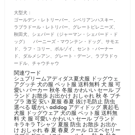
大型犬：
ゴールデン・レトリーバー、シベリアンハスキー、
ラブラドール・レトリバー、グレートピレニーズ、
秋田犬、シェパード（ジャーマン・シェパード・ド
ッグ） バーニーズ・マウンテン・ドッグ、サモエ
ド、ラフ・コリー、ボルゾイ、セント・バーナー
ド、ダルメシアン、グレート・デーン、ラブラドゥ
ードル、チャウチャウ
関連ワード
シュプリームアディダス夏犬服 ドッグウェ
アグッチ 犬の服 ペット服 送料無料 犬 服 可
愛い パーカー 秋冬 冬服 かわいい セール ブ
ランド お散歩 お出かけ おしゃれ 秋 冬 プチ
プラ 激安 安い 夏服 春夏 抜け毛防止 防虫
選べる 暖かい adidog アディドッグ 裏起毛
犬服 ドッグウェア 犬の服 ペット服 送料無
料 犬 服 可愛い かわいい セール ブランド
キラキラ Tシャツ 夏服 防虫 お散歩 お出か
け おしゃれ 春 夏 春夏 クール ロエベセリー