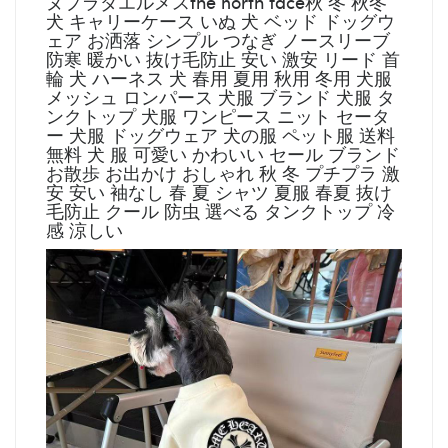
ヌプラダエルメスthe north face秋 冬 秋冬
犬 キャリーケース いぬ 犬 ベッド ドッグウ
ェア お洒落 シンプル つなぎ ノースリーブ
防寒 暖かい 抜け毛防止 安い 激安 リード 首
輪 犬 ハーネス 犬 春用 夏用 秋用 冬用 犬服
メッシュ ロンパース 犬服 ブランド 犬服 タ
ンクトップ 犬服 ワンピース ニット セータ
ー 犬服 ドッグウェア 犬の服 ペット服 送料
無料 犬 服 可愛い かわいい セール ブランド
お散歩 お出かけ おしゃれ 秋 冬 プチプラ 激
安 安い 袖なし 春 夏 シャツ 夏服 春夏 抜け
毛防止 クール 防虫 選べる タンクトップ 冷
感 涼しい