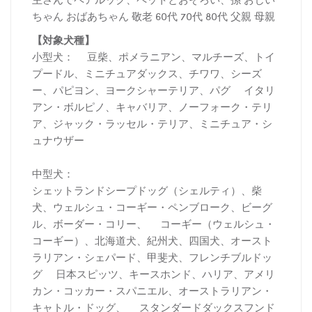
ちゃん おばあちゃん 敬老 60代 70代 80代 父親 母親
【対象犬種】
小型犬： 豆柴、ポメラニアン、マルチーズ、トイ
プードル、ミニチュアダックス、チワワ、シーズ
ー、パピヨン、ヨークシャーテリア、パグ イタリ
アン・ボルピノ、キャバリア、ノーフォーク・テリ
ア、ジャック・ラッセル・テリア、ミニチュア・シ
ュナウザー
中型犬：
シェットランドシープドッグ（シェルティ）、柴
犬、ウェルシュ・コーギー・ペンブローク、ビーグ
ル、ボーダー・コリー、 コーギー（ウェルシュ・
コーギー）、北海道犬、紀州犬、四国犬、オースト
ラリアン・シェパード、甲斐犬、フレンチブルドッ
グ 日本スピッツ、キースホンド、ハリア、アメリ
カン・コッカー・スパニエル、オーストラリアン・
キャトル・ドッグ、 スタンダードダックスフンド