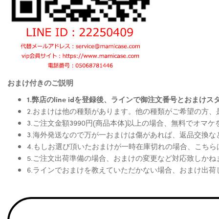
おまけ付きのご説明
1.弊店のline idを登録後、ラインで御注文番号とお
2.おまけは他の種類があります。他の種類がご希望の方
3.ご注文金額3990円(商品本体)以上の場合、無料でオマ
3.海外発送なので万が一おまけは傷があれば、返品交換
4.もしお選び頂いたおまけが一時在庫切れの場合、こち
5.ご注文出荷準備の場合、おまけの変更など対応致しかね
6.ラインでおまけを教えていただかない場合、おまけ出荷