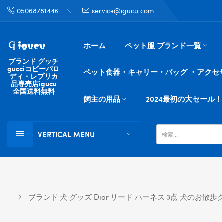
05068781446
service@igucu.com
ホーム
ペット服 ブランド一覧
ブランド グッチ
gucciコピーパロ
ペット食器・キャリー・バッグ ・アクセ
ディ・レプリカ
品専売店igucu
全国送料無料
飼主の用品
2024最初の大セール！
VERTICAL MENU
ブランド 犬 グッズ Dior リード ハーネス 3点 犬の