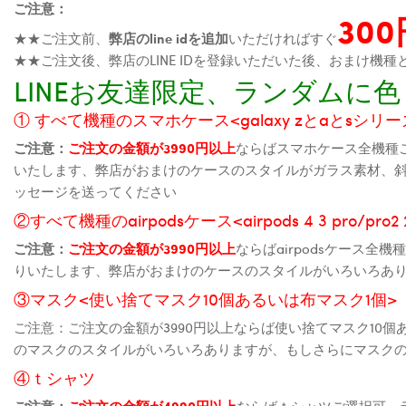
ご注意：
30
★★ご注文前、
弊店のline idを追加
いただければすぐ
★★ご注文後、弊店のLINE IDを登録いただいた後、おまけ
LINEお友達限定、ランダム
① すべて機種のスマホケース<galaxy zとaとsシリーズ、
ご注意：
ご注文の金額が3990円以上
ならばスマホケース全機種
いたします、弊店がおまけのケースのスタイルがガラス素材、
ッセージを送ってください
②すべて機種のairpodsケース<airpods 4 3 pro/pro
ご注意：
ご注文の金額が3990円以上
ならばairpodsケース
りいたします、弊店がおまけのケースのスタイルがいろいろあ
③マスク<使い捨てマスク10個あるいは布マスク1個>
ご注意：ご注文の金額が3990円以上ならば使い捨てマスク10
のマスクのスタイルがいろいろありますが、もしさらにマスク
④ｔシャツ
ご注意：
ご注文の金額が4990円以上
ならばｔシャツご選択可、