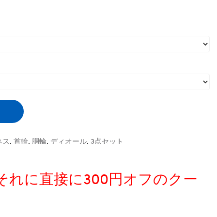
ネス
,
首輪
,
胴輪
,
ディオール
,
3点セット
、それに直接に300円オフのクー