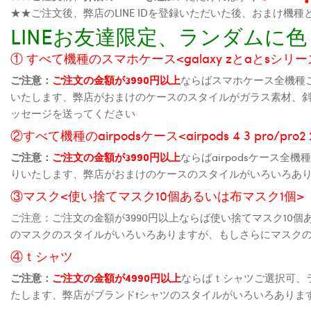
★★ご注文後、弊店のLINE IDを登録いただいた後、おまけ
LINEお友達限定、ランダム
① すべて機種のスマホケース<galaxy zとaとsシリーズ、
ご注意：
ご注文の金額が3990円以上
ならばスマホケース全機種
いたします、弊店がおまけのケースのスタイルがガラス素材、
ッセージを送ってください
②すべて機種のairpodsケース<airpods 4 3 pro/pro
ご注意：
ご注文の金額が3990円以上
ならばairpodsケース
りいたします、弊店がおまけのケースのスタイルがいろいろあ
③マスク<使い捨てマスク10個あるいは布マスク1個>
ご注意：ご注文の金額が3990円以上ならば使い捨てマスク10
のマスクのスタイルがいろいろありますが、もしさらにマスク
④ｔシャツ
ご注意：
ご注文の金額が4990円以上
ならばｔシャツご選択可、
たします、弊店がブランドtシャツのスタイルがいろいろありま