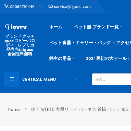
05068781446
service@igucu.com
ホーム
ペット服 ブランド一覧
ブランド グッチ
gucciコピーパロ
ペット食器・キャリー・バッグ ・アクセ
ディ・レプリカ
品専売店igucu
全国送料無料
飼主の用品
2024最初の大セール！
VERTICAL MENU
Home
OFF-WHITE 犬用リード ハーネス 首輪 ペット