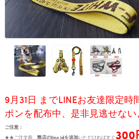
9月31日 までLINEお友達限
ポンを配布中、是非見逃せない
ご注意：
30
★★ご注文前、
弊店のline idを追加
いただければすぐ