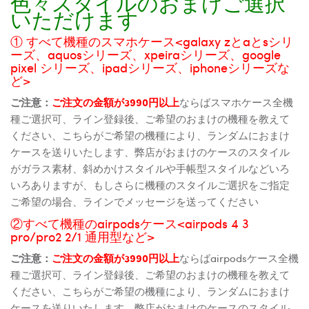
色々スタイルのおまけご選択
いただけます
① すべて機種のスマホケース<galaxy zとaとsシリ
ーズ、aquosシリーズ、xpeiraシリーズ、google
pixel シリーズ、ipadシリーズ、iphoneシリーズな
ど>
ご注意：
ご注文の金額が3990円以上
ならばスマホケース全機
種ご選択可、ライン登録後、ご希望のおまけの機種を教えて
ください、こちらがご希望の機種により、ランダムにおまけ
ケースを送りいたします、弊店がおまけのケースのスタイル
がガラス素材、斜めかけスタイルや手帳型スタイルなどいろ
いろありますが、もしさらに機種のスタイルご選択をご指定
ご希望の場合、ラインでメッセージを送ってください
②すべて機種のairpodsケース<airpods 4 3
pro/pro2 2/1 通用型など>
ご注意：
ご注文の金額が3990円以上
ならばairpodsケース全機
種ご選択可、ライン登録後、ご希望のおまけの機種を教えて
ください、こちらがご希望の機種により、ランダムにおまけ
ケースを送りいたします、弊店がおまけのケースのスタイル