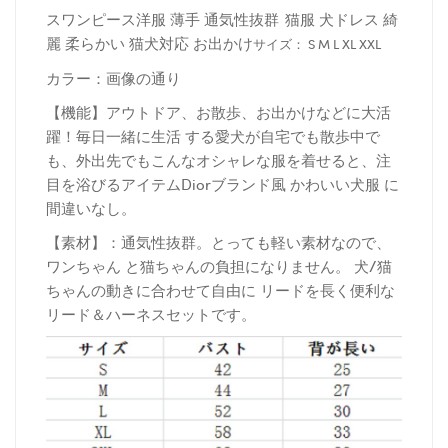
スワンピース洋服 薄手 通気性抜群
猫服 犬ドレス 綺
麗 柔らかい 猫犬対応 お出かけ
サイズ： S M L XL XXL
カラー：画像の通り
【機能】アウトドア、お散歩、お出かけなどに大活
躍！毎日一緒に生活 する愛犬が自宅でも散歩中で
も、外出先でもこんなオシャレな服を着せると、注
目を浴びるアイテムDiorブランド風 かわいい犬服 に
間違いなし。
【素材】：通気性抜群。とっても軽い素材なので、
ワンちゃん と猫ちゃんの負担になりません。 犬/猫
ちゃんの動きに合わせて自由に リードを長く便利な
リード＆ハーネスセットです。