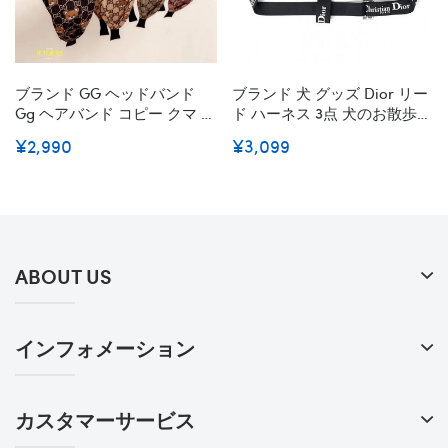
ブランド GG ヘッドバンド
ブランド 犬 グッズ Dior リー
Gg ヘアバンド コピー クマ プ
ド ハーネス 3点 犬のお散歩グ
リント ヘアバンド オシャレ
ッズ オシャレ調節可能 お散
¥2,990
¥3,099
リンゴ 蝶結び付き アクセサ
歩 小型、中型 送料無料ディ
リー ファッション レディー
オールハーネス リード 首輪
ス
胴輪 ペット牽引縄 牽引ロー
プ コピー ペット 用品
ABOUT US
インフォメーション
カスタマーサービス