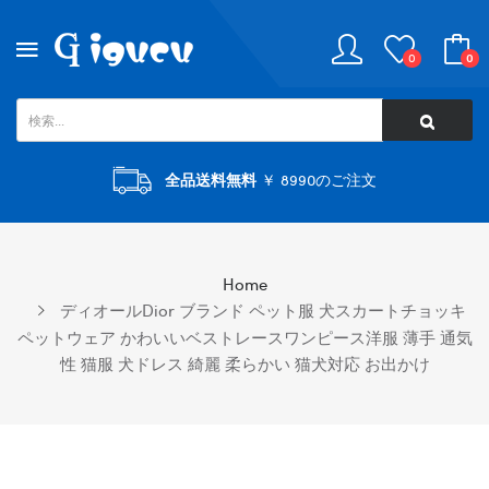
0
0
全品送料無料
￥ 8990のご注文
Home
ディオールDior ブランド ペット服 犬スカートチョッキ
ペットウェア かわいいベストレースワンピース洋服 薄手 通気
性 猫服 犬ドレス 綺麗 柔らかい 猫犬対応 お出かけ