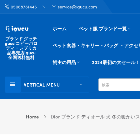
05068781446
service@igucu.com
ホーム
ペット服 ブランド一覧
ブランド グッチ
gucciコピーパロ
ペット食器・キャリー・バッグ ・アクセ
ディ・レプリカ
品専売店igucu
全国送料無料
飼主の用品
2024最初の大セール！
VERTICAL MENU
Home
Dior ブランド ディオール 犬 冬の暖か