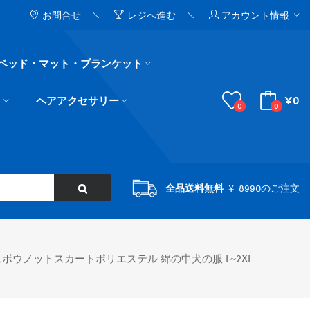
お問合せ
レジへ進む
アカウント情報
ベッド・マット・ブランケット
¥0
ド
ヘアアクセサリー
0
0
全品送料無料
￥ 8990のご注文
スボウノットスカートポリエステル 綿の中犬の服 L~2XL