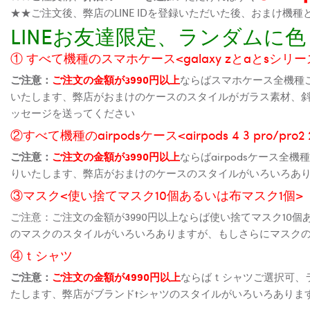
★★ご注文後、弊店のLINE IDを登録いただいた後、おまけ
LINEお友達限定、ランダム
① すべて機種のスマホケース<galaxy zとaとsシリーズ、
ご注意：
ご注文の金額が3990円以上
ならばスマホケース全機種
いたします、弊店がおまけのケースのスタイルがガラス素材、
ッセージを送ってください
②すべて機種のairpodsケース<airpods 4 3 pro/pro
ご注意：
ご注文の金額が3990円以上
ならばairpodsケース
りいたします、弊店がおまけのケースのスタイルがいろいろあ
③マスク<使い捨てマスク10個あるいは布マスク1個>
ご注意：ご注文の金額が3990円以上ならば使い捨てマスク10
のマスクのスタイルがいろいろありますが、もしさらにマスク
④ｔシャツ
ご注意：
ご注文の金額が4990円以上
ならばｔシャツご選択可、
たします、弊店がブランドtシャツのスタイルがいろいろありま