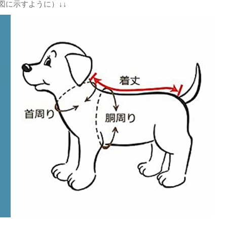
図に示すように）↓↓