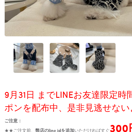
9月31日 までLINEお友達限
ポンを配布中、是非見逃せない
ご注意：
30
★★ご注文前、
弊店のline idを追加
いただければすぐ