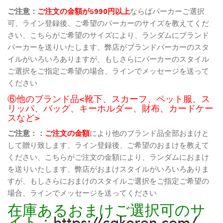
ご注意：
ご注文の金額が5990円以上
ならばパーカーご選択
可、ライン登録後、ご希望のパーカーのサイズを教えてくだ
さい、こちらがご希望のサイズにより、ランダムにブランド
パーカーを送りいたします、弊店がブランドパーカーのスタ
イルがいろいろありますが、もしさらにパーカーのスタイル
ご選択をご指定ご希望の場合、ラインでメッセージを送って
ください
⑥他のブランド品<靴下、スカーフ、ペット服、ス
リッパ、バッグ、キーホルダー、財布、カードケー
スなど>
ご注意：：
ご注文の金額
により他のブランド品全部おまけと
して贈り致します、ライン登録後、ご希望のおまけを教えて
ください、こちらがご注文の金額により、ランダムにおまけ
を送りいたします、弊店がおまけスタイルがいろいろありま
すが、もしさらにおまけのスタイルご選択をご指定ご希望の
場合、ラインでメッセージを送ってください
在庫あるおまけご選択可のサ
イト：
https://cakoren.com/