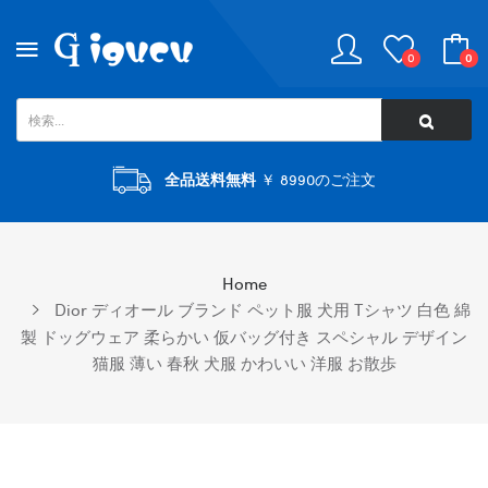
0
0
全品送料無料
￥ 8990のご注文
Home
Dior ディオール ブランド ペット服 犬用 Tシャツ 白色 綿
製 ドッグウェア 柔らかい 仮バッグ付き スペシャル デザイン
猫服 薄い 春秋 犬服 かわいい 洋服 お散歩