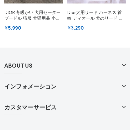
DIOR 冬暖かい 犬用セーター
Dior犬用リード ハーネス 首
プードル 猫服 犬猫用品 小型
輪 ディオール 犬のリード お
犬/中型犬向け ブランド おで
散歩グッズ 犬首輪リード 小
¥5,990
¥3,290
かけ 散歩用 クリスチャン デ
中大型犬に向け オシャレ 犬
ィオール ドッグウェア ふわ
のハーネス リード 首輪 胴輪
ふわ ペット服 フレンチ ブル
ペット牽引縄 牽引ロープ
ドッグ 犬服 コピー
ABOUT US
インフォメーション
カスタマーサービス