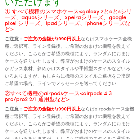
いただけます
① すべて機種のスマホケース<galaxy zとaとsシリ
ーズ、aquosシリーズ、xpeiraシリーズ、google
pixel シリーズ、ipadシリーズ、iphoneシリーズな
ど>
ご注意：
ご注文の金額が3990円以上
ならばスマホケース全機
種ご選択可、ライン登録後、ご希望のおまけの機種を教えて
ください、こちらがご希望の機種により、ランダムにおまけ
ケースを送りいたします、弊店がおまけのケースのスタイル
がガラス素材、斜めかけスタイルや手帳型スタイルなどいろ
いろありますが、もしさらに機種のスタイルご選択をご指定
ご希望の場合、ラインでメッセージを送ってください
②すべて機種のairpodsケース<airpods 4 3
pro/pro2 2/1 通用型など>
ご注意：
ご注文の金額が3990円以上
ならばairpodsケース全機
種ご選択可、ライン登録後、ご希望のおまけの機種を教えて
ください、こちらがご希望の機種により、ランダムにおまけ
ケースを送りいたします、弊店がおまけのケースのスタイル
がいろいろありますが、もしさらに機種のスタイルご選択を