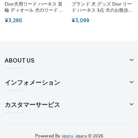
Dior犬用リード ハーネス 首
ブランド 犬 グッズ Dior リー
輪 ディオール 犬のリード お
ド ハーネス 3点 犬のお散歩グ
散歩グッズ 犬首輪リード 小
ッズ オシャレ調節可能 お散
¥3,290
¥3,099
中大型犬に向け オシャレ 犬
歩 小型、中型 送料無料ディ
のハーネス リード 首輪 胴輪
オールハーネス リード 首輪
ペット牽引縄 牽引ロープ
胴輪 ペット牽引縄 牽引ロー
プ コピー ペット 用品
ABOUT US
インフォメーション
カスタマーサービス
Powered By
igucu
. igucu © 2026