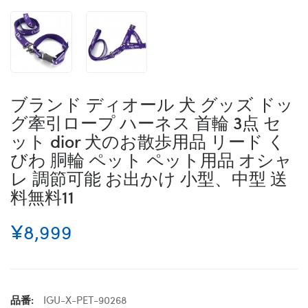
ブランド ディオール 犬 グッズ ドッ
グ牽引ロープ ハーネス 首輪 3点 セ
ット dior 犬のお散歩用品 リード く
びわ 胴輪 ペット ペット用品 オシャ
レ 調節可能 お出かけ 小型、中型 送
料無料11
¥8,999
品番:
IGU-X-PET-90268