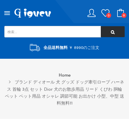
0
0
全品送料無料
￥ 8990のご注文
Home
ブランド ディオール 犬 グッズ ドッグ牽引ロープ ハーネ
ス 首輪 3点 セット Dior 犬のお散歩用品 リード くびわ 胴輪
ペット ペット用品 オシャレ 調節可能 お出かけ 小型、中型 送
料無料11