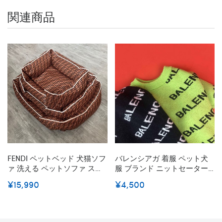
関連商品
FENDI ペットベッド 犬猫ソフ
バレンシアガ 着服 ペット犬
ァ 洗える ペットソファ スー
服 ブランド ニットセーター
パー ペット用品 角型 ふわふ
愛猫グッズ BALENCIAGA お
¥15,990
¥4,500
わ ベッド角型 Ｍサイズ フェ
しゃれ ドッグウェア かわい
ンディ柄 犬 ベッド角型 ルイ
い 暖かいトレーナー 猫の服
ヴィトン 模様 GG かわいい
小型犬 ペットウェア 秋冬着
冬暖か コピー
高品質