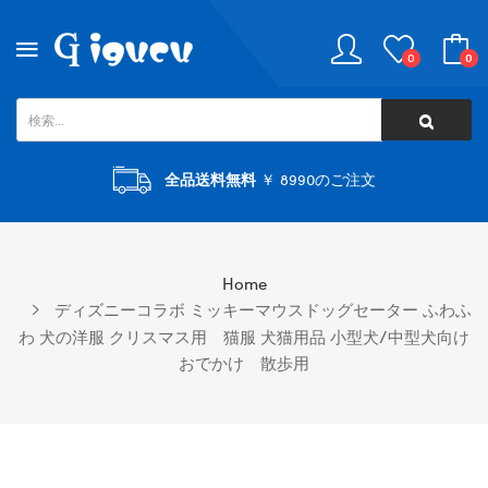
0
0
全品送料無料
￥ 8990のご注文
Home
ディズニーコラボ ミッキーマウスドッグセーター ふわふ
わ 犬の洋服 クリスマス用 猫服 犬猫用品 小型犬/中型犬向け
おでかけ 散歩用