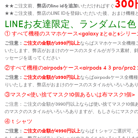
30
★★ご注文前、
弊店のline idを追加
いただければすぐ
★★ご注文後、弊店のLINE IDを登録いただいた後、おまけ
LINEお友達限定、ランダム
① すべて機種のスマホケース<galaxy zとaとsシリーズ、
ご注意：
ご注文の金額が3990円以上
ならばスマホケース全機種
いたします、弊店がおまけのケースのスタイルがガラス素材、
ッセージを送ってください
②すべて機種のairpodsケース<airpods 4 3 pro/pro
ご注意：
ご注文の金額が3990円以上
ならばairpodsケース
りいたします、弊店がおまけのケースのスタイルがいろいろあ
③マスク<使い捨てマスク10個あるいは布マスク1個>
ご注意：ご注文の金額が3990円以上ならば使い捨てマスク10
のマスクのスタイルがいろいろありますが、もしさらにマスク
④ｔシャツ
ご注意：
ご注文の金額が4990円以上
ならばｔシャツご選択可、
たします、弊店がブランドtシャツのスタイルがいろいろありま