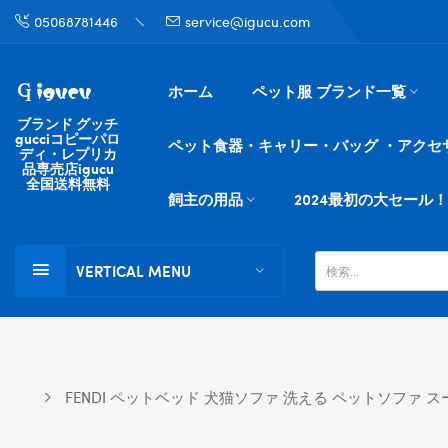
05068781446
service@igucu.com
ホーム
ペット服 ブランド一覧
ブランド グッチ
gucciコピーパロ
ペット食器・キャリー・バッグ ・アクセ
ディ・レプリカ
品専売店igucu
全国送料無料
飼主の用品
2024最初の大セール！
VERTICAL MENU
FENDI ペットベッド 犬猫ソファ 洗える ペットソファ 