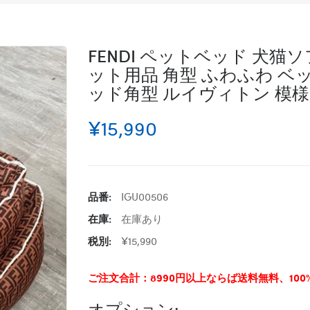
FENDI ペットベッド 犬猫
ット用品 角型 ふわふわ ベ
ッド角型 ルイヴィトン 模様 
¥15,990
品番:
IGU00506
在庫:
在庫あり
税別:
¥15,990
ご注文合計：8990円以上ならば送料無料、10
オプション: