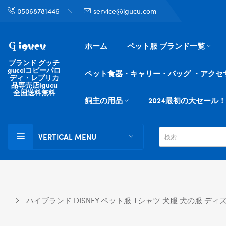
05068781446
service@igucu.com
ホーム
ペット服 ブランド一覧
ブランド グッチ
gucciコピーパロ
ペット食器・キャリー・バッグ ・アクセ
ディ・レプリカ
品専売店igucu
全国送料無料
飼主の用品
2024最初の大セール！
VERTICAL MENU
ハイブランド DISNEY ペット服 Tシャツ 犬服 犬の服 