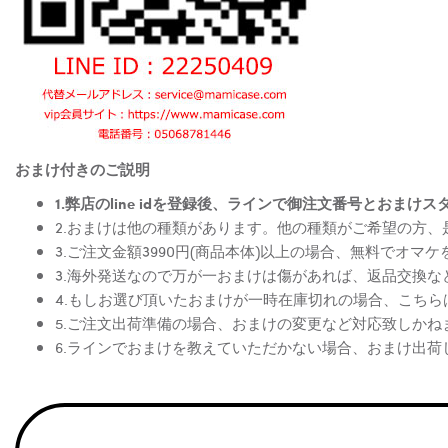
おまけ付きのご説明
1.弊店のline idを登録後、ラインで御注文番号とお
2.おまけは他の種類があります。他の種類がご希望の方
3.ご注文金額3990円(商品本体)以上の場合、無料でオマ
3.海外発送なので万が一おまけは傷があれば、返品交換
4.もしお選び頂いたおまけが一時在庫切れの場合、こち
5.ご注文出荷準備の場合、おまけの変更など対応致しかね
6.ラインでおまけを教えていただかない場合、おまけ出荷