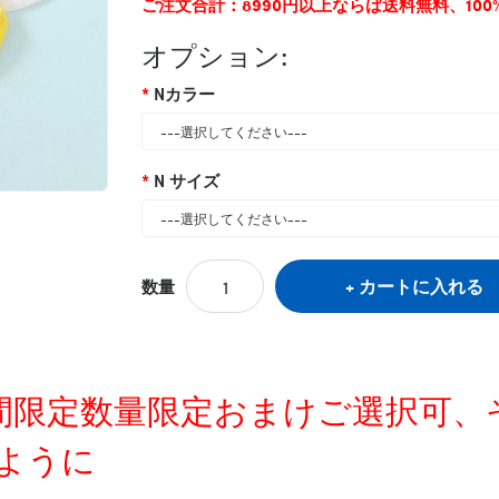
ご注文合計：8990円以上ならば送料無料、10
オプション:
Nカラー
N サイズ
カートに入れる
数量
タグ:
ハイブランドペット服
,
犬服
,
かわいい
,
定時間限定数量限定おまけご選択可
ように