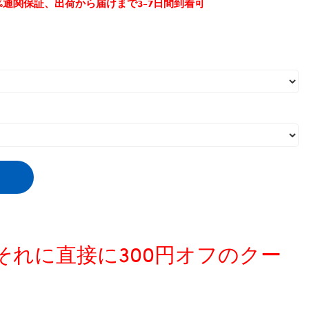
0%通関保証、出荷から届けまで3-7日間到着可
ペットのタンクトップ
,
動きやすい
,
、それに直接に300円オフのクー