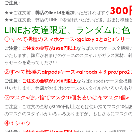
ご注意：
30
★★ご注文前、
弊店のline idを追加
いただければすぐ
★★ご注文後、弊店のLINE IDを登録いただいた後、おまけ
LINEお友達限定、ランダム
① すべて機種のスマホケース<galaxy zとaとsシリーズ、
ご注意：
ご注文の金額が3990円以上
ならばスマホケース全機種
いたします、弊店がおまけのケースのスタイルがガラス素材、
ッセージを送ってください
②すべて機種のairpodsケース<airpods 4 3 pro/pro
ご注意：
ご注文の金額が3990円以上
ならばairpodsケース
りいたします、弊店がおまけのケースのスタイルがいろいろあ
③マスク<使い捨てマスク10個あるいは布マスク1個>
ご注意：ご注文の金額が3990円以上ならば使い捨てマスク10
のマスクのスタイルがいろいろありますが、もしさらにマスク
④ｔシャツ
ご注意：
ご注文の金額が4990円以上
ならばｔシャツご選択可、